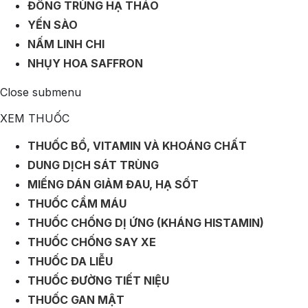
ĐÔNG TRÙNG HẠ THẢO
YẾN SÀO
NẤM LINH CHI
NHỤY HOA SAFFRON
Close submenu
XEM THUỐC
THUỐC BỔ, VITAMIN VÀ KHOÁNG CHẤT
DUNG DỊCH SÁT TRÙNG
MIẾNG DÁN GIẢM ĐAU, HẠ SỐT
THUỐC CẦM MÁU
THUỐC CHỐNG DỊ ỨNG (KHÁNG HISTAMIN)
THUỐC CHỐNG SAY XE
THUỐC DA LIỄU
THUỐC ĐƯỜNG TIẾT NIỆU
THUỐC GAN MẬT