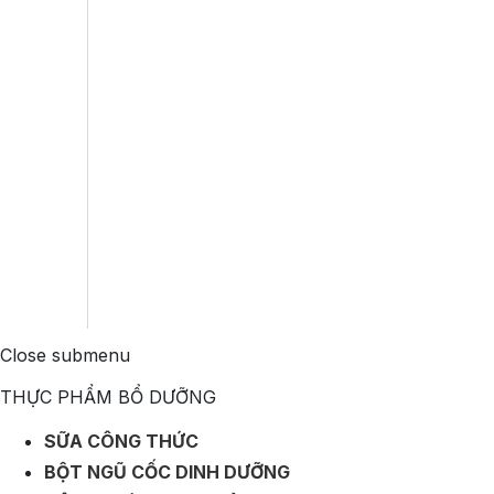
Close submenu
THỰC PHẨM BỔ DƯỠNG
SỮA CÔNG THỨC
BỘT NGŨ CỐC DINH DƯỠNG