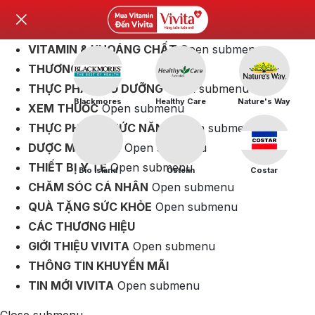
VITAMIN & KHOÁNG CHẤT
Open submenu
THƯƠNG HIỆU
THỰC PHẨM BỔ DƯỠNG
Open submenu
Blackmores
Healthy Care
Nature's Way
XEM THUỐC
Open submenu
THỰC PHẨM CHỨC NĂNG
Open submenu
DƯỢC MỸ PHẨM
Open submenu
THIẾT BỊ Y TẾ
Open submenu
Bio Island
Ostelin
Costar
CHĂM SÓC CÁ NHÂN
Open submenu
QUÀ TẶNG SỨC KHỎE
Open submenu
CÁC THƯƠNG HIỆU
GIỚI THIỆU VIVITA
Open submenu
THÔNG TIN KHUYẾN MÃI
TIN MỚI VIVITA
Open submenu