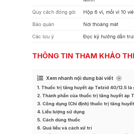
Quy cách đóng gói
Hộp 6 vỉ, mỗi vỉ 10 vi
Bảo quản
Nơi thoáng mát
Các lưu ý
Đọc kỹ hướng dẫn trư
THÔNG TIN THAM KHẢO TH
Xem nhanh nội dung bài viết
Ẩn
[
]
1
Thuốc trị tăng huyết áp Telzid 40/12.5 là 
2
Thành phần của thuốc trị tăng huyết áp T
3
Công dụng (Chỉ định) thuốc trị tăng huyết
4
Liều lượng sử dụng
5
Cách dùng thuốc
6
Quá liều và cách xử trí