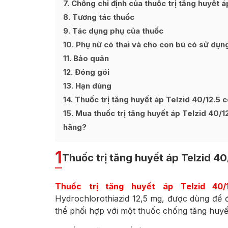
7
Chống chỉ định của thuốc trị tăng huyết á
8
Tương tác thuốc
9
Tác dụng phụ của thuốc
10
Phụ nữ có thai và cho con bú có sử dụn
11
Bảo quản
12
Đóng gói
13
Hạn dùng
14
Thuốc trị tăng huyết áp Telzid 40/12.5 c
15
Mua thuốc trị tăng huyết áp Telzid 40/12
hãng?
1
Thuốc trị tăng huyết áp Telzid 40/
Thuốc trị tăng huyết áp Telzid 40/1
Hydrochlorothiazid 12,5 mg, được dùng để đi
thể phối hợp với một thuốc chống tăng huyế