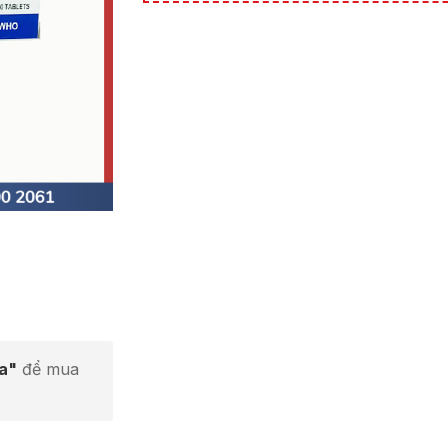
ta"
để mua