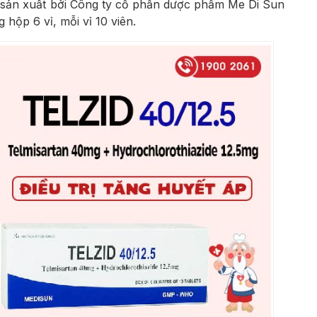
c sản xuất bởi Công ty cổ phần dược phẩm Me Di Sun
 hộp 6 vỉ, mỗi vỉ 10 viên.