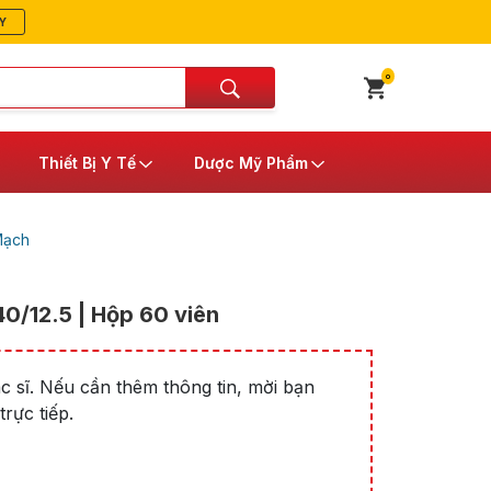
Y
0
Thiết Bị Y Tế
Dược Mỹ Phẩm
Mạch
40/12.5 | Hộp 60 viên
 sĩ. Nếu cần thêm thông tin, mời bạn
rực tiếp.