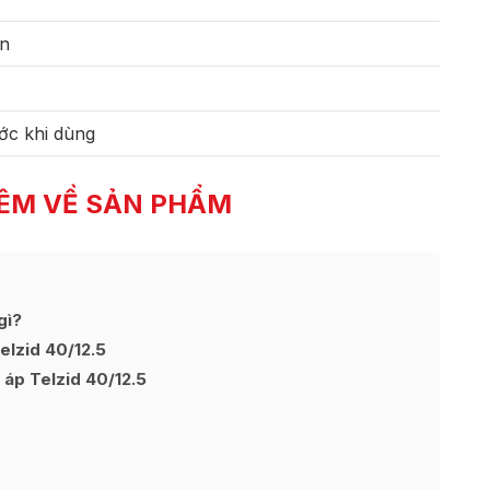
ên
ớc khi dùng
ÊM VỀ SẢN PHẨM
gì?
elzid 40/12.5
 áp Telzid 40/12.5