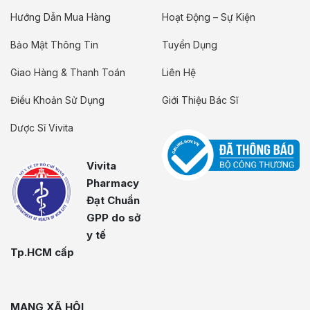
Hướng Dẫn Mua Hàng
Hoạt Động – Sự Kiện
Bảo Mật Thông Tin
Tuyển Dụng
Giao Hàng & Thanh Toán
Liên Hệ
Điều Khoản Sử Dụng
Giới Thiệu Bác Sĩ
Dược Sĩ Vivita
Vivita
Pharmacy
Đạt Chuẩn
GPP do sở
y tế
Tp.HCM cấp
MẠNG XÃ HỘI