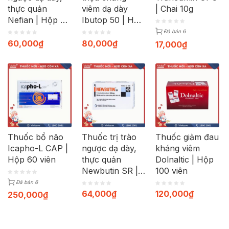
thực quản
viêm dạ dày
| Chai 10g
Nefian | Hộp 30
Ibutop 50 | Hộp
viên
20 viên
Đã bán 6
60,000
₫
80,000
₫
17,000
₫
Thuốc bổ não
Thuốc trị trào
Thuốc giảm đau
Icapho-L CAP |
ngược dạ dày,
kháng viêm
Hộp 60 viên
thực quản
Dolnaltic | Hộp
Newbutin SR |
100 viên
Hộp 30 viên
Đã bán 6
64,000
₫
120,000
₫
250,000
₫