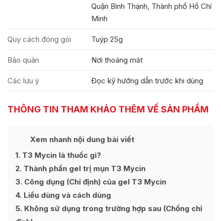
Quận Bình Thạnh, Thành phố Hồ Chí
Minh
Quy cách đóng gói
Tuýp 25g
Bảo quản
Nơi thoáng mát
Các lưu ý
Đọc kỹ hướng dẫn trước khi dùng
THÔNG TIN THAM KHẢO THÊM VỀ SẢN PHẨM
Ẩn
Xem nhanh nội dung bài viết
[
]
1
T3 Mycin là thuốc gì?
2
Thành phần gel trị mụn T3 Mycin
3
Công dụng (Chỉ định) của gel T3 Mycin
4
Liều dùng và cách dùng
5
Không sử dụng trong trường hợp sau (Chống chỉ