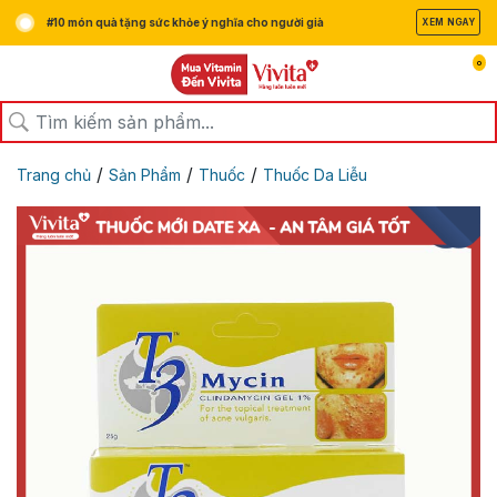
#10 món quà tặng sức khỏe ý nghĩa cho người già
XEM NGAY
0
/
/
/
Trang chủ
Sản Phẩm
Thuốc
Thuốc Da Liễu