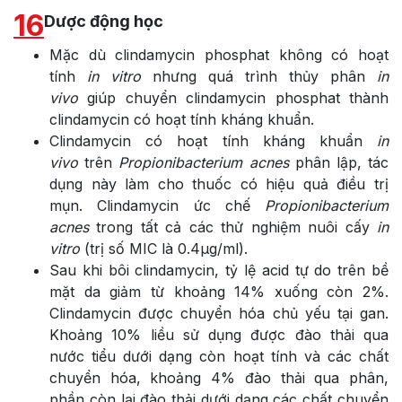
16
Dược động học
Mặc dù clindamycin phosphat không có hoạt
tính
in vitro
nhưng quá trình thủy phân
in
vivo
giúp chuyển clindamycin phosphat thành
clindamycin có hoạt tính kháng khuẩn.
Clindamycin có hoạt tính kháng khuẩn
in
vivo
trên
Propionibacterium acnes
phân lập, tác
dụng này làm cho thuốc có hiệu quả điều trị
mụn. Clindamycin ức chế
Propionibacterium
acnes
trong tất cả các thử nghiệm nuôi cấy
in
vitro
(trị số MIC là 0.4µg/ml).
Sau khi bôi clindamycin, tỷ lệ acid tự do trên bề
mặt da giảm từ khoảng 14% xuống còn 2%.
Clindamycin được chuyển hóa chủ yếu tại gan.
Khoảng 10% liều sử dụng được đào thải qua
nước tiểu dưới dạng còn hoạt tính và các chất
chuyển hóa, khoảng 4% đào thải qua phân,
phần còn lại đào thải dưới dạng các chất chuyển