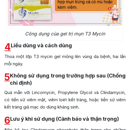
Công dụng của gel trị mụn T3 Mycin
4
Liều dùng và cách dùng
Thoa một lớp T3 mycin gel mỏng lên vùng da bệnh, hai lần
mỗi ngày.
5
Không sử dụng trong trường hợp sau (Chống
chỉ định)
Quá mẫn với Lincomycin, Propylene Glycol và Clindamycin,
có tiền sử viêm mật, viêm loét kết tràng, hoặc tiền sử viêm
kết tràng giả mạc do dùng kháng sinh.
6
Lưu ý khi sử dụng (Cảnh báo và thận trọng)
Nên kê toa Clindamycin phosphate thận trọng cho những