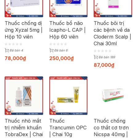
Thuốc chống dị
Thuốc bổ não
Thuốc bôi trị
ứng Xyzal 5mg |
Icapho-L CAP |
các bệnh về da
Hộp 10 viên
Hộp 60 viên
Cloderm Scalp |
Chai 30ml
Đã bán 4
Đã bán 6
78,000
₫
250,000
₫
Đã bán 189
87,000
₫
Thuốc nhỏ mắt
Thuốc
Thuốc chống
trị nhiễm khuẩn
Trancumin OPC
co thắt cơ trơn
TobraDex | Chai
| Chai 10g
Nicspa 40mg |