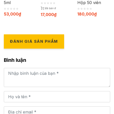
5ml
Hộp 50 viên
Đã bán 6
53,000
₫
180,000
₫
17,000
₫
ĐÁNH GIÁ SẢN PHẨM
Bình luận