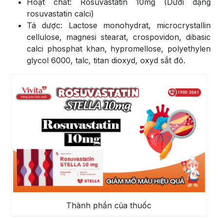
Hoạt chất: Rosuvastatin 10mg (Dưới dạng
rosuvastatin calci)
Tá dược: Lactose monohydrat, microcrystallin
cellulose, magnesi stearat, crospovidon, dibasic
calci phosphat khan, hypromellose, polyethylen
glycol 6000, talc, titan dioxyd, oxyd sắt đỏ.
Thành phần của thuốc