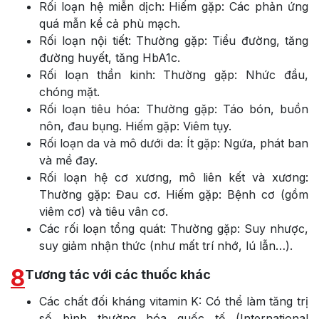
Rối loạn hệ miễn dịch: Hiếm gặp: Các phản ứng
quá mẫn kể cả phù mạch.
Rối loạn nội tiết: Thường gặp: Tiểu đường, tăng
đường huyết, tăng HbA1c.
Rối loạn thần kinh: Thường gặp: Nhức đầu,
chóng mặt.
Rối loạn tiêu hóa: Thường gặp: Táo bón, buồn
nôn, đau bụng. Hiếm gặp: Viêm tụy.
Rối loạn da và mô dưới da: Ít gặp: Ngứa, phát ban
và mề đay.
Rối loạn hệ cơ xương, mô liên kết và xương:
Thường gặp: Đau cơ. Hiếm gặp: Bệnh cơ (gồm
viêm cơ) và tiêu vân cơ.
Các rối loạn tổng quát: Thường gặp: Suy nhược,
suy giảm nhận thức (như mất trí nhớ, lú lẫn…).
8
Tương tác với các thuốc khác
Các chất đối kháng vitamin K: Có thể làm tăng trị
số bình thường hóa quốc tế (International