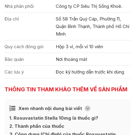
Nhà phân phối
Công ty CP Siêu Thị Sống Khoẻ.
Địa chỉ
Số 58 Trần Quý Cáp, Phường 11,
Quận Bình Thạnh, Thành phố Hồ Chí
Minh
Quy cách đóng gói
Hộp 3 vỉ, mỗi vỉ 10 viên
Bảo quản
Nơi thoáng mát
Các lưu ý
Đọc kỹ hướng dẫn trước khi dùng
THÔNG TIN THAM KHẢO THÊM VỀ SẢN PHẨM
Ẩn
Xem nhanh nội dung bài viết
[
]
1
Rosuvastatin Stella 10mg là thuốc gì?
2
Thành phần của thuốc
3
Công dụng (Chỉ định) của thuốc Rosuvastatin