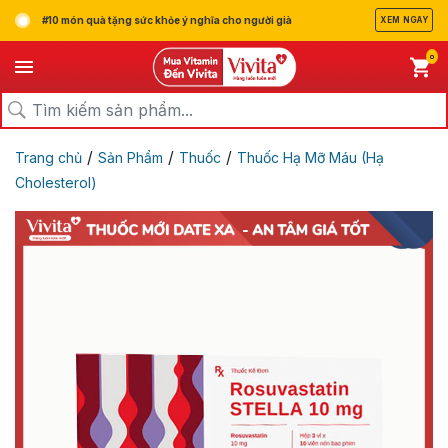
#10 món quà tặng sức khỏe ý nghĩa cho người già
XEM NGAY
0
/
/
/
Trang chủ
Sản Phẩm
Thuốc
Thuốc Hạ Mỡ Máu (Hạ
Cholesterol)