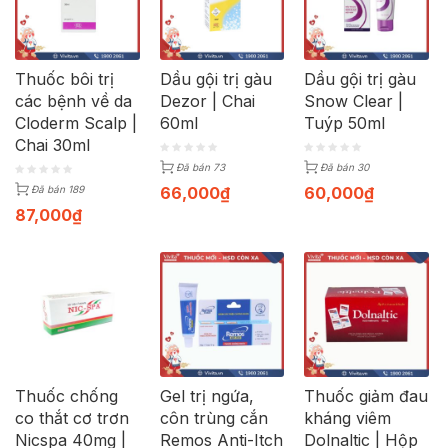
Thuốc bôi trị
Dầu gội trị gàu
Dầu gội trị gàu
các bệnh về da
Dezor | Chai
Snow Clear |
Cloderm Scalp |
60ml
Tuýp 50ml
Chai 30ml
Đã bán 73
Đã bán 30
66,000
₫
60,000
₫
Đã bán 189
87,000
₫
Thuốc chống
Gel trị ngứa,
Thuốc giảm đau
co thắt cơ trơn
côn trùng cắn
kháng viêm
Nicspa 40mg |
Remos Anti-Itch
Dolnaltic | Hộp