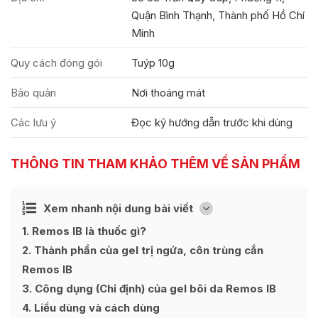
Quận Bình Thạnh, Thành phố Hồ Chí
Minh
Quy cách đóng gói
Tuýp 10g
Bảo quản
Nơi thoáng mát
Các lưu ý
Đọc kỹ hướng dẫn trước khi dùng
THÔNG TIN THAM KHẢO THÊM VỀ SẢN PHẨM
Ẩn
Xem nhanh nội dung bài viết
[
]
1
Remos IB là thuốc gì?
2
Thành phần của gel trị ngứa, côn trùng cắn
Remos IB
3
Công dụng (Chỉ định) của gel bôi da Remos IB
4
Liều dùng và cách dùng