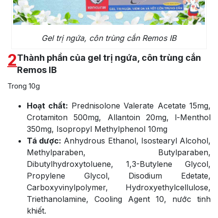
Gel trị ngứa, côn trùng cắn Remos IB
2
Thành phần của gel trị ngứa, côn trùng cắn
Remos IB
Trong 10g
Hoạt chất:
Prednisolone Valerate Acetate 15mg,
Crotamiton 500mg, Allantoin 20mg, l-Menthol
350mg, Isopropyl Methylphenol 10mg
Tá dược:
Anhydrous Ethanol, Isostearyl Alcohol,
Methylparaben, Butylparaben,
Dibutylhydroxytoluene, 1,3-Butylene Glycol,
Propylene Glycol, Disodium Edetate,
Carboxyvinylpolymer, Hydroxyethylcellulose,
Triethanolamine, Cooling Agent 10, nước tinh
khiết.