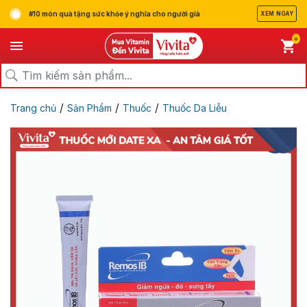
#10 món quà tặng sức khỏe ý nghĩa cho người già
XEM NGAY
0
/
/
/
Trang chủ
Sản Phẩm
Thuốc
Thuốc Da Liễu