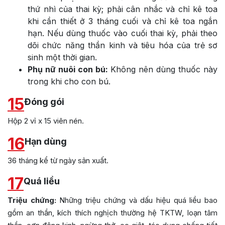
thứ nhì của thai kỳ; phải cân nhắc và chỉ kê toa
khi cần thiết ở 3 tháng cuối và chỉ kê toa ngắn
hạn. Nếu dùng thuốc vào cuối thai kỳ, phải theo
dõi chức năng thần kinh và tiêu hóa của trẻ sơ
sinh một thời gian.
Phụ nữ nuôi con bú:
Không nên dùng thuốc này
trong khi cho con bú.
15
Đóng gói
Hộp 2 vỉ x 15 viên nén.
16
Hạn dùng
36 tháng kể từ ngày sản xuất.
17
Quá liều
Triệu chứng:
Những triệu chứng và dấu hiệu quá liều bao
gồm an thần, kích thích nghịch thường hệ TKTW, loạn tâm