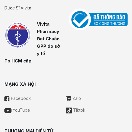
Dược Sĩ Vivita
Vivita
Pharmacy
Đạt Chuẩn
GPP do sở
y tế
Tp.HCM cấp
MẠNG XÃ HỘI
Facebook
Zalo
YouTube
Tiktok
THƯƠNG MẠI ĐIỆN TỬ