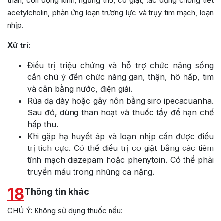
thần, cơn động kinh, ngừng thở, co giật, tác dụng chống tiết
acetylcholin, phản ứng loạn trương lực và trụy tim mạch, loạn
nhịp.
Xử trí:
Điều trị triệu chứng và hỗ trợ chức năng sống
cần chú ý đến chức năng gan, thận, hô hấp, tim
và cân bằng nước, điện giải.
Rửa dạ dày hoặc gây nôn bằng siro ipecacuanha.
Sau đó, dùng than hoạt và thuốc tẩy để hạn chế
hấp thu.
Khi gặp hạ huyết áp và loạn nhịp cần được điều
trị tích cực. Có thể điều trị co giật bằng các tiêm
tĩnh mạch diazepam hoặc phenytoin. Có thể phải
truyền máu trong những ca nặng.
18
Thông tin khác
CHÚ Ý: Không sử dụng thuốc nếu: