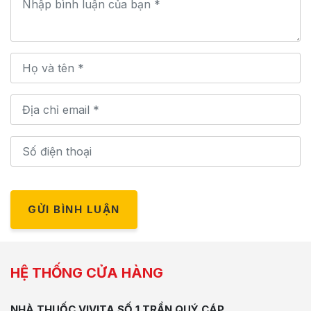
GỬI BÌNH LUẬN
HỆ THỐNG CỬA HÀNG
NHÀ THUỐC VIVITA SỐ 1 TRẦN QUÝ CÁP