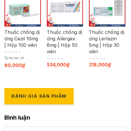
Thuốc chống dị
Thuốc chống dị
Thuốc chống dị
ứng Cezil 10mg
ứng Allergex
ứng Lertazin
| Hộp 100 viên
8mg | Hộp 50
5mg | Hộp 30
viên
viên
Đã bán 28
534,000
₫
218,000
₫
80,000
₫
ĐÁNH GIÁ SẢN PHẨM
Bình luận