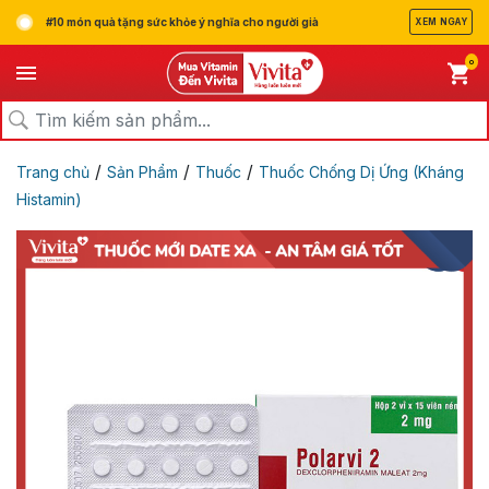
#10 món quà tặng sức khỏe ý nghĩa cho người già
XEM NGAY
0
/
/
/
Trang chủ
Sản Phẩm
Thuốc
Thuốc Chống Dị Ứng (Kháng
Histamin)