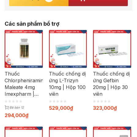
Các sản phẩm bổ trợ
Thuốc
Thuốc chống dị
Thuốc chống dị
Chlorpheniramine
ứng L-Trizyn
ứng Gefbin
Maleate 4mg
10mg | Hộp 100
20mg | Hộp 30
Imexpharm |
viên
viên
Chai 1000 viên
529,000
₫
323,000
₫
Đã bán 12
294,000
₫