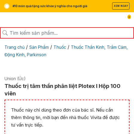
#10 món quà tặng sức khỏe ý nghĩa cho người già
XEM NGAY
0
/
/
/
Trang chủ
Sản Phẩm
Thuốc
Thuốc Thần Kinh, Trầm Cảm,
Động Kinh, Parkinson
Union (Úc)
Thuốc trị tâm thần phân liệt Plotex l Hộp 100
viên
Thuốc này chỉ dùng theo đơn của bác sĩ. Nếu cần
thêm thông tin, mời bạn đến nhà thuốc Vivita để được
tư vấn trực tiếp.