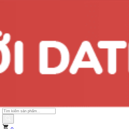
#10 món quà tặng sức khỏe ý nghĩa cho người già
Xem ngay
Giới Thiệu Vivita
Thông Tin Khuyến Mãi
Tin Mới Vivita