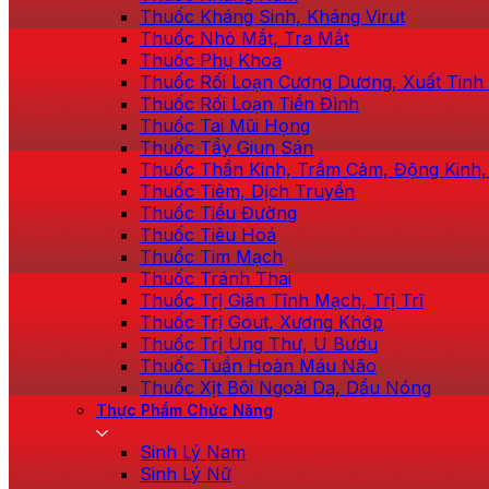
Thuốc Kháng Sinh, Kháng Virut
Thuốc Nhỏ Mắt, Tra Mắt
Thuốc Phụ Khoa
Thuốc Rối Loạn Cương Dương, Xuất Tin
Thuốc Rối Loạn Tiền Đình
Thuốc Tai Mũi Họng
Thuốc Tẩy Giun Sán
Thuốc Thần Kinh, Trầm Cảm, Động Kinh,
Thuốc Tiêm, Dịch Truyền
Thuốc Tiểu Đường
Thuốc Tiêu Hoá
Thuốc Tim Mạch
Thuốc Tránh Thai
Thuốc Trị Giãn Tĩnh Mạch, Trị Trĩ
Thuốc Trị Gout, Xương Khớp
Thuốc Trị Ung Thư, U Bướu
Thuốc Tuần Hoàn Máu Não
Thuốc Xịt Bôi Ngoài Da, Dầu Nóng
Thực Phẩm Chức Năng
Sinh Lý Nam
Sinh Lý Nữ