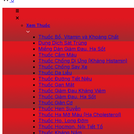
0
Xem Thuốc
Thuốc Bổ, Vitamin và Khoáng Chất
Dung Dịch Sát Trùng
Miếng Dán Giảm Đau, Hạ Sốt
Thuốc Cầm Máu
Thuốc Chống Dị Ứng (Kháng Histamin)
Thuốc Chống Say Xe
Thuốc Da Liễu
Thuốc Đường Tiết Niệu
Thuốc Gan Mật
Thuốc Giảm Đau Kháng Viêm
Thuốc Giảm Đau, Hạ Sốt
Thuốc Giãn Cơ
Thuốc Hen Suyễn
Thuốc Hạ Mỡ Máu (Hạ Cholesterol)
Thuốc Ho, Long Đờm
Thuốc Hocmon, Nội Tiết Tố
Thuốc Kháng Nấm