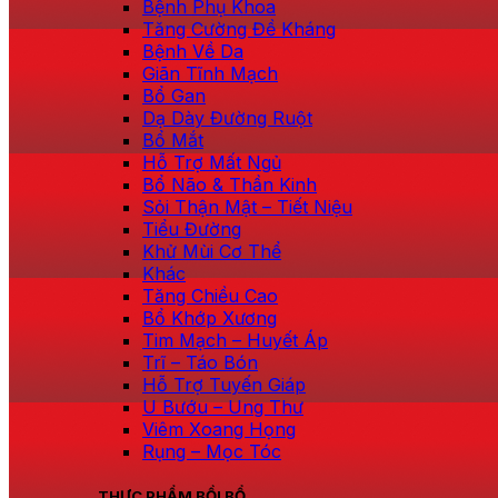
Bệnh Phụ Khoa
Tăng Cường Đề Kháng
Bệnh Về Da
Giãn Tĩnh Mạch
Bổ Gan
Dạ Dày Đường Ruột
Bổ Mắt
Hỗ Trợ Mất Ngủ
Bổ Não & Thần Kinh
Sỏi Thận Mật – Tiết Niệu
Tiểu Đường
Khử Mùi Cơ Thể
Khác
Tăng Chiều Cao
Bổ Khớp Xương
Tim Mạch – Huyết Áp
Trĩ – Táo Bón
Hỗ Trợ Tuyến Giáp
U Bướu – Ung Thư
Viêm Xoang Họng
Rụng – Mọc Tóc
THỰC PHẨM BỒI BỔ