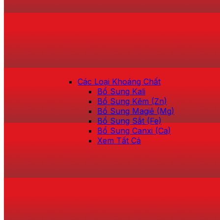
Các Loại Khoáng Chất
Bổ Sung Kali
Bổ Sung Kẽm (Zn)
Bổ Sung Magiê (Mg)
Bổ Sung Sắt (Fe)
Bổ Sung Canxi (Ca)
Xem Tất Cả