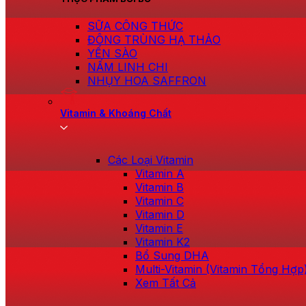
SỮA CÔNG THỨC
ĐÔNG TRÙNG HẠ THẢO
YẾN SÀO
NẤM LINH CHI
NHỤY HOA SAFFRON
Vitamin & Khoáng Chất
Các Loại Vitamin
Vitamin A
Vitamin B
Vitamin C
Vitamin D
Vitamin E
Vitamin K2
Bổ Sung DHA
Multi-Vitamin (Vitamin Tổng Hợp
Xem Tất Cả