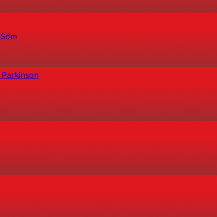
h Sớm
 Parkinson