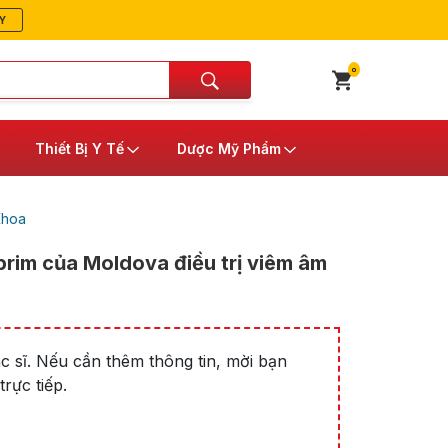
Y
0
Thiết Bị Y Tế
Dược Mỹ Phẩm
Khoa
rim của Moldova điều trị viêm âm
 sĩ. Nếu cần thêm thông tin, mời bạn
rực tiếp.