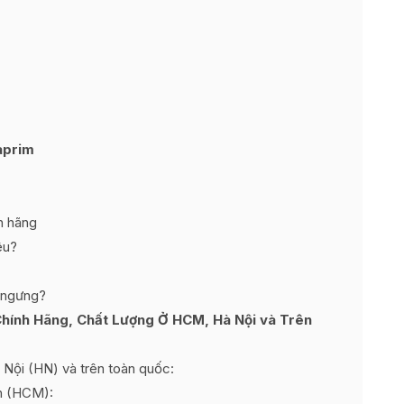
maprim
h hãng
êu?
ì ngưng?
hính Hãng, Chất Lượng Ở HCM, Hà Nội và Trên
Nội (HN) và trên toàn quốc:
h (HCM):