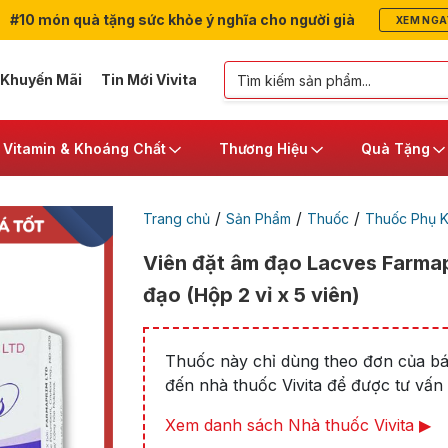
#10 món quà tặng sức khỏe ý nghĩa cho người già
XEM NGA
 Khuyến Mãi
Tin Mới Vivita
Vitamin & Khoáng Chất
Thương Hiệu
Quà Tặng
/
/
/
Trang chủ
Sản Phẩm
Thuốc
Thuốc Phụ 
Viên đặt âm đạo Lacves Farmap
đạo (Hộp 2 vỉ x 5 viên)
Thuốc này chỉ dùng theo đơn của bác
đến nhà thuốc Vivita để được tư vấn t
Xem danh sách Nhà thuốc Vivita ▶