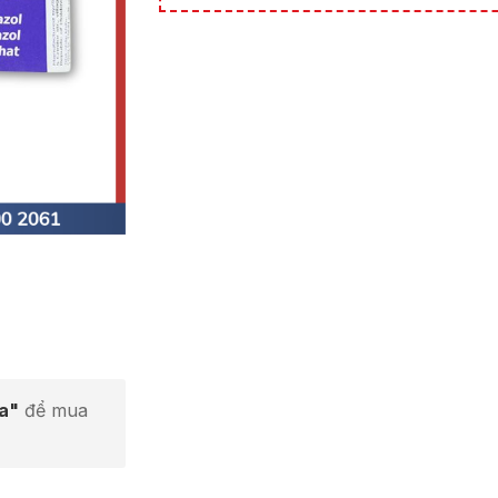
ta"
để mua