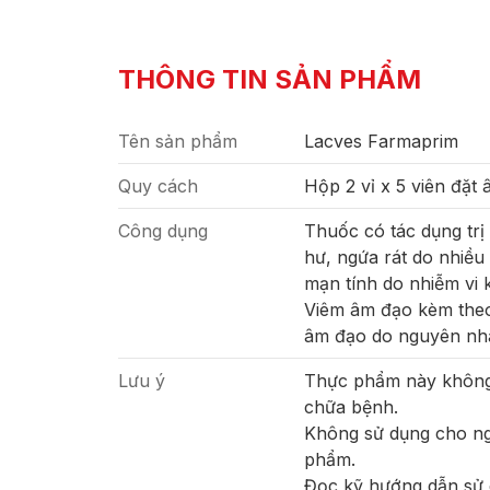
THÔNG TIN SẢN PHẨM
Tên sản phẩm
Lacves Farmaprim
Quy cách
Hộp 2 vỉ x 5 viên đặt
Công dụng
Thuốc có tác dụng trị 
hư, ngứa rát do nhiề
mạn tính do nhiễm vi
Viêm âm đạo kèm theo
âm đạo do nguyên nh
Lưu ý
Thực phẩm này không 
chữa bệnh.
Không sử dụng cho ng
phẩm.
Đọc kỹ hướng dẫn sử 