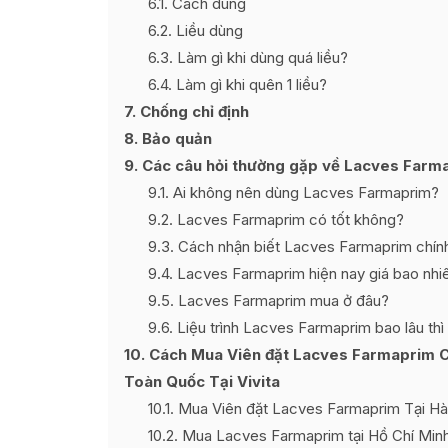
6.1
Cách dùng
6.2
Liều dùng
6.3
Làm gì khi dùng quá liều?
6.4
Làm gì khi quên 1 liều?
7
Chống chỉ định
8
Bảo quản
9
Các câu hỏi thường gặp về Lacves Far
9.1
Ai không nên dùng Lacves Farmaprim?
9.2
Lacves Farmaprim có tốt không?
9.3
Cách nhận biết Lacves Farmaprim chín
9.4
Lacves Farmaprim hiện nay giá bao nhi
9.5
Lacves Farmaprim mua ở đâu?
9.6
Liệu trình Lacves Farmaprim bao lâu th
10
Cách Mua Viên đặt Lacves Farmaprim C
Toàn Quốc Tại Vivita
10.1
Mua Viên đặt Lacves Farmaprim Tại Hà 
10.2
Mua Lacves Farmaprim tại Hồ Chí Min