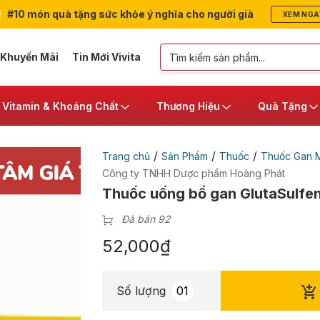
#10 món quà tặng sức khỏe ý nghĩa cho người già
XEM NGA
 Khuyến Mãi
Tin Mới Vivita
Vitamin & Khoáng Chất
Thương Hiệu
Quà Tặng
/
/
/
Trang chủ
Sản Phẩm
Thuốc
Thuốc Gan 
Công ty TNHH Dược phẩm Hoàng Phát
Thuốc uống bổ gan GlutaSulfen
Đã bán 92
52,000
₫
Số lượng