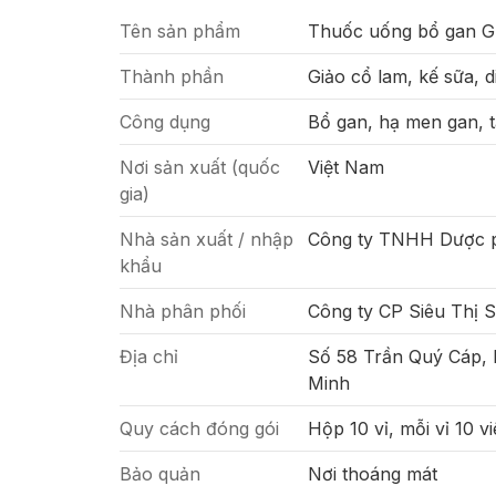
Tên sản phẩm
Thuốc uống bổ gan G
Thành phần
Giảo cổ lam, kế sữa, d
Công dụng
Bổ gan, hạ men gan, 
Nơi sản xuất (quốc
Việt Nam
gia)
Nhà sản xuất / nhập
Công ty TNHH Dược 
khẩu
Nhà phân phối
Công ty CP Siêu Thị 
Địa chỉ
Số 58 Trần Quý Cáp,
Minh
Quy cách đóng gói
Hộp 10 vỉ, mỗi vỉ 10 v
Bảo quản
Nơi thoáng mát