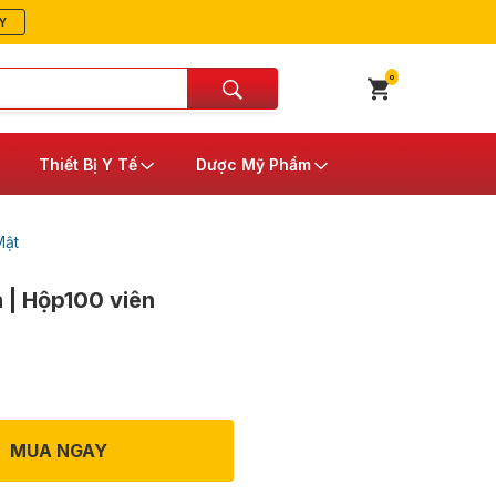
Y
0
Thiết Bị Y Tế
Dược Mỹ Phẩm
Mật
 | Hộp100 viên
MUA NGAY