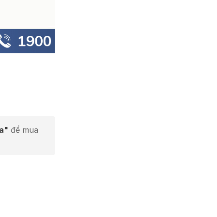
ta"
để mua