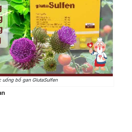
 uống bổ gan GlutaSulfen
an