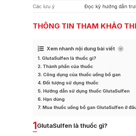
Các lưu ý
Đọc kỹ hướng dẫn trư
THÔNG TIN THAM KHẢO TH
Xem nhanh nội dung bài viết
Ẩn
[
]
1
GlutaSulfen là thuốc gì?
2
Thành phần của thuốc
3
Công dụng của thuốc uống bổ gan
4
Đối tượng sử dụng thuốc
5
Hướng dẫn sử dụng thuốc GlutaSulfen
6
Hạn dùng
7
Mua thuốc uống bổ gan GlutaSulfen ở đâu 
1
GlutaSulfen là thuốc gì?