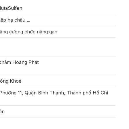
lutaSulfen
iệp hạ châu,...
tăng cường chức năng gan
phẩm Hoàng Phát
Sống Khoẻ
 Phường 11, Quận Bình Thạnh, Thành phố Hồ Chí
iên