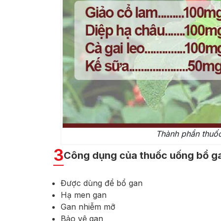
Thành phần thuốc
3
Công dụng của thuốc uống bổ g
Được dùng để bổ gan
Hạ men gan
Gan nhiễm mỡ
Bảo vệ gan