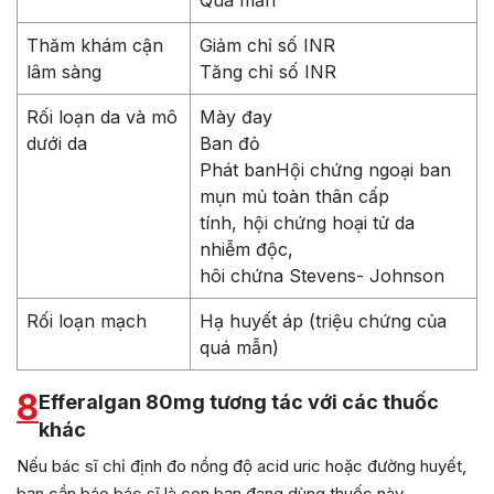
Quá mẫn
Thăm khám cận
Giảm chỉ số INR
lâm sàng
Tăng chỉ số INR
Rối loạn da và mô
Mày đay
dưới da
Ban đỏ
Phát banHội chứng ngoại ban
mụn mủ toàn thân cấp
tính, hội chứng hoại tử da
nhiễm độc,
hôi chứna Stevens- Johnson
Rối loạn mạch
Hạ huyết áp (triệu chứng của
quá mẫn)
8
Efferalgan 80mg tương tác với các thuốc
khác
Nếu bác sĩ chỉ định đo nồng độ acid uric hoặc đường huyết,
bạn cần báo bác sĩ là con bạn đang dùng thuốc này.