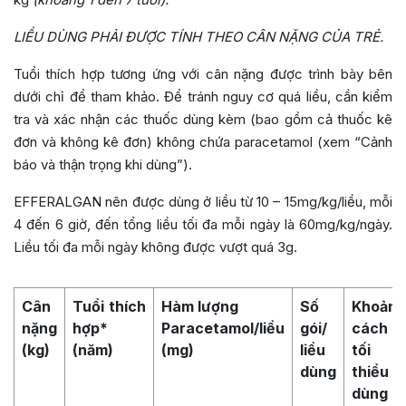
LIỀU DÙNG PHẢI ĐƯỢC TÍNH THEO CÂN NẶNG CỦA TRẺ.
Tuổi thích hợp tương ứng với cân nặng được trình bày bên
dưới chỉ để tham khảo. Để tránh nguy cơ quá liều, cần kiểm
tra và xác nhận các thuốc dùng kèm (bao gồm cả thuốc kê
đơn và không kê đơn) không chứa paracetamol (xem “Cảnh
báo và thận trọng khi dùng”).
EFFERALGAN nên được dùng ở liều từ 10 – 15mg/kg/liều, mỗi
4 đến 6 giờ, đến tổng liều tối đa mỗi ngày là 60mg/kg/ngày.
Liều tối đa mỗi ngày không được vượt quá 3g.
Cân
Tuổi
thích
Hàm lượng
Số
Khoảng
nặng
hợp*
Paracetamol/liều
gói/
cách
(kg)
(năm)
(mg)
liều
tối
dùng
thiểu
dùng