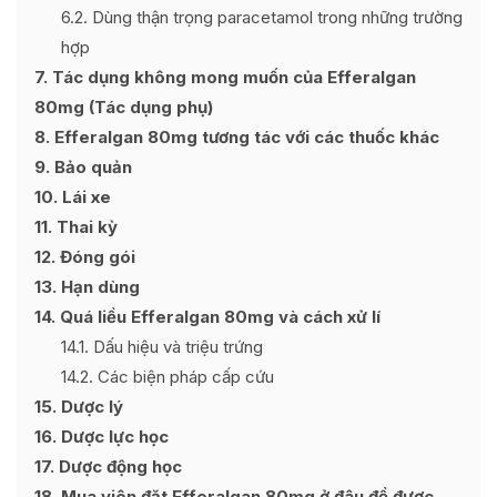
6.2
Dùng thận trọng paracetamol trong những trường
hợp
7
Tác dụng không mong muốn của Efferalgan
80mg (Tác dụng phụ)
8
Efferalgan 80mg tương tác với các thuốc khác
9
Bảo quản
10
Lái xe
11
Thai kỳ
12
Đóng gói
13
Hạn dùng
14
Quá liều Efferalgan 80mg và cách xử lí
14.1
Dấu hiệu và triệu trứng
14.2
Các biện pháp cấp cứu
15
Dược lý
16
Dược lực học
17
Dược động học
18
Mua viên đặt Efferalgan 80mg ở đâu để được