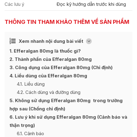
Các lưu ý
Đọc kỹ hướng dẫn trước khi dùng
THÔNG TIN THAM KHẢO THÊM VỀ SẢN PHẨM
Ẩn
Xem nhanh nội dung bài viết
[
]
1
Efferalgan 80mg là thuốc gì?
2
Thành phần của Efferalgan 80mg
3
Công dụng của Efferalgan 80mg (Chỉ định)
4
Liều dùng của Efferalgan 80mg
4.1
Liều dùng
4.2
Cách dùng và đường dùng
5
Không sử dụng Efferalgan 80mg trong trường
hợp sau (Chống chỉ định)
6
Lưu ý khi sử dụng Efferalgan 80mg (Cảnh báo và
thận trọng)
6.1
Cảnh báo