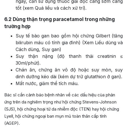
ngày, cần sử dụng thuốc giải độc càng sớm càng
tốt (xem Quá liều và cách xử trí).
6.2
Dùng thận trọng paracetamol trong những
trường hợp
Suy tế bào gan bao gồm hội chứng Gilbert (tăng
bilirubin máu có tính gia đình) (Xem Liều dùng và
Cách dùng, Suy gan)
Suy thận nặng (độ thanh thải creatinin ≤
30ml/phút).
Chán ăn, chứng ăn vô độ hoặc suy mòn, suy
dinh dưỡng kéo dài (kém dự trữ glutathion ở gan).
Mất nước, giảm thể tích máu.
Bác sĩ cần cảnh báo bệnh nhân về các dấu hiệu cùa phản
ứng trên da nghiêm trọng như hội chứng Stevens-Johnson
(SJS), hội chứng hoại tử da nhiễm độc (TEN) hay hội chứng
Lyell, hội chứng ngoại ban mụn mủ toàn thân cấp tính
(AGEP).