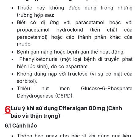
Thuốc này không được dùng trong những
trường hợp sau:
Biết có dị ứng với paracetamol hoặc với
propacetamol hydroclorid (tiền chất của
paracetamol) hoặc các thành phần khác của
thuốc.
Bệnh gan nặng hoặc bệnh gan thể hoạt động.
Phenylketonuria (một loại bệnh di truyền phat
hiện lúc sinh), do có aspartam.
Không dung nạp với fructose (vì sự có mặt của
sorbitol).
Thiếu hụt men Glucose-6-Phosphate
Dehydrogenase (G6PD).
6
Lưu ý khi sử dụng Efferalgan 80mg (Cảnh
báo và thận trọng)
6.1
Cảnh báo
Thông báo ngay cho bác sĩ khi dùng quá liều,