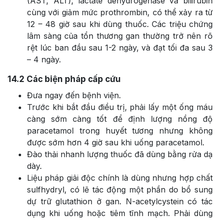
(AST, ALT), lactate dehydrogenase và bilirubin
cùng với giảm mức prothrombin, có thể xảy ra từ
12 – 48 giờ sau khi dùng thuốc. Các triệu chứng
lâm sàng của tổn thương gan thường trở nên rõ
rệt lúc ban đầu sau 1-2 ngày, và đạt tối đa sau 3
– 4 ngày.
14.2
Các biện pháp cấp cứu
Đưa ngay đến bệnh viện.
Trước khi bắt đầu điều trị, phải lấy một ống máu
càng sớm càng tốt để định lượng nồng độ
paracetamol trong huyết tương nhưng không
được sớm hơn 4 giờ sau khi uống paracetamol.
Đào thải nhanh lượng thuốc đã dùng bằng rửa dạ
dày.
Liệu pháp giải độc chính là dùng nhưng hợp chất
sulfhydryl, có lẽ tác động một phần do bổ sung
dự trữ glutathion ở gan. N-acetylcystein có tác
dụng khi uống hoặc tiêm tĩnh mạch. Phải dùng