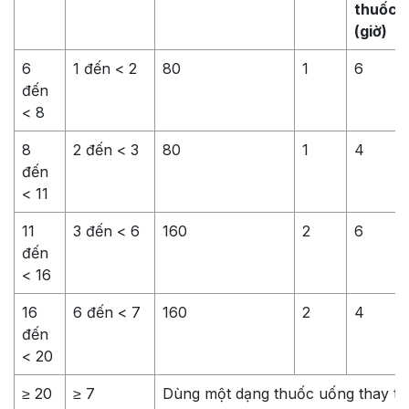
thuốc
(giờ)
6
1 đến < 2
80
1
6
đến
< 8
8
2 đến < 3
80
1
4
đến
< 11
11
3 đến < 6
160
2
6
đến
< 16
16
6 đến < 7
160
2
4
đến
< 20
≥ 20
≥ 7
Dùng một dạng thuốc uống thay th