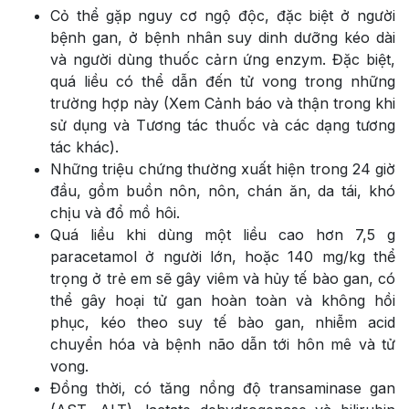
Cỏ thể gặp nguy cơ ngộ độc, đặc biệt ở người
bệnh gan, ở bệnh nhân suy dinh dưỡng kéo dài
và người dùng thuốc cảrn ứng enzym. Đặc biệt,
quá liều có thể dẫn đến tử vong trong những
trường hợp này (Xem Cảnh báo và thận trong khi
sử dụng và Tương tác thuốc và các dạng tương
tác khác).
Những triệu chứng thường xuất hiện trong 24 giờ
đầu, gồm buồn nôn, nôn, chán ăn, da tái, khó
chịu và đổ mồ hôi.
Quá liều khi dùng một liều cao hơn 7,5 g
paracetamol ở người lớn, hoặc 140 mg/kg thể
trọng ở trẻ em sẽ gây viêm và hủy tế bào gan, có
thể gây hoại tử gan hoàn toàn và không hồi
phục, kéo theo suy tế bào gan, nhiễm acid
chuyển hóa và bệnh não dẫn tới hôn mê và tử
vong.
Đồng thời, có tăng nồng độ transaminase gan