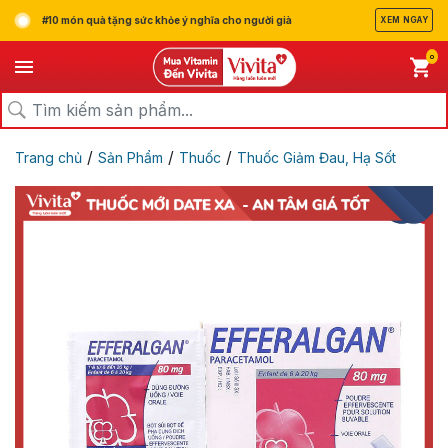
#10 món quà tặng sức khỏe ý nghĩa cho người già
XEM NGAY
0
/
/
/
Trang chủ
Sản Phẩm
Thuốc
Thuốc Giảm Đau, Hạ Sốt