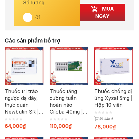
Số lượng
MUA
NGAY
Các sản phẩm bổ trợ
Thuốc trị trào
Thuốc tăng
Thuốc chống dị
ngược dạ dày,
cường tuần
ứng Xyzal 5mg |
thực quản
hoàn não
Hộp 10 viên
Newbutin SR |
Giloba 40mg |
Hộp 30 viên
Hộp 30 viên
Đã bán 4
64,000
₫
110,000
₫
78,000
₫