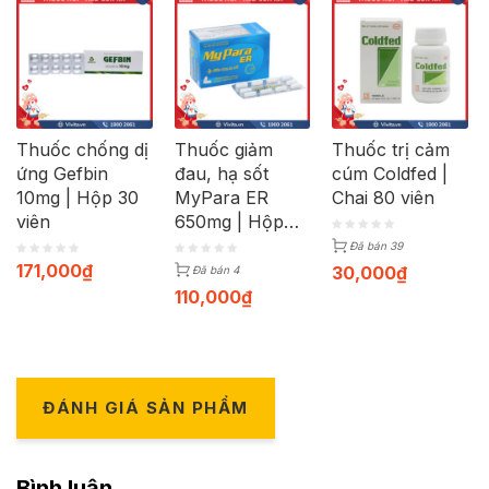
Thuốc chống dị
Thuốc giảm
Thuốc trị cảm
ứng Gefbin
đau, hạ sốt
cúm Coldfed |
10mg | Hộp 30
MyPara ER
Chai 80 viên
viên
650mg | Hộp
100 viên
Đã bán 39
171,000
₫
30,000
₫
Đã bán 4
110,000
₫
ĐÁNH GIÁ SẢN PHẨM
Bình luận