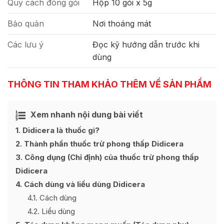
Quy cách đóng gói
Hộp 10 gói x 5g
Bảo quản
Nơi thoáng mát
Các lưu ý
Đọc kỹ hướng dẫn trước khi
dùng
THÔNG TIN THAM KHẢO THÊM VỀ SẢN PHẨM
Xem nhanh nội dung bài viết
Ẩn
[
]
1
Didicera là thuốc gì?
2
Thành phần thuốc trừ phong thấp Didicera
3
Công dụng (Chỉ định) của thuốc trừ phong thấp
Didicera
4
Cách dùng và liều dùng Didicera
4.1
Cách dùng
4.2
Liều dùng