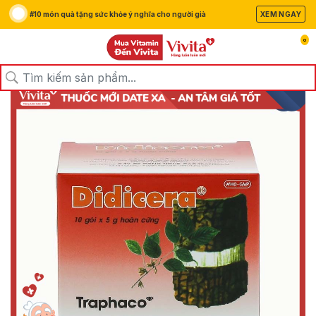
#10 món quà tặng sức khỏe ý nghĩa cho người già
XEM NGAY
0
/
/
/
Trang chủ
Sản Phẩm
Thuốc
Thuốc Trị Gout, Xương Khớp