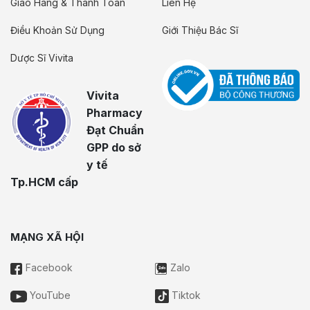
Giao Hàng & Thanh Toán
Liên Hệ
Điều Khoản Sử Dụng
Giới Thiệu Bác Sĩ
Dược Sĩ Vivita
Vivita
Pharmacy
Đạt Chuẩn
GPP do sở
y tế
Tp.HCM cấp
MẠNG XÃ HỘI
Facebook
Zalo
YouTube
Tiktok