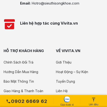
Email:
Hotro@sieuthisongkhoe.com
Liên hệ hợp tác cùng Vivita.vn
HỖ TRỢ KHÁCH HÀNG
VỀ VIVITA.VN
Chính Sách Đổi Trả
Giới Thiệu
Hướng Dẫn Mua Hàng
Hoạt Động – Sự Kiện
Bảo Mật Thông Tin
Tuyển Dụng
Giao Hàng & Thanh Toán
Liên Hệ
Điều Khoản Sử Dụng
Giới Thiệu Bác Sĩ
0902 6669 62
Lên đầu
Gặp dược sĩ