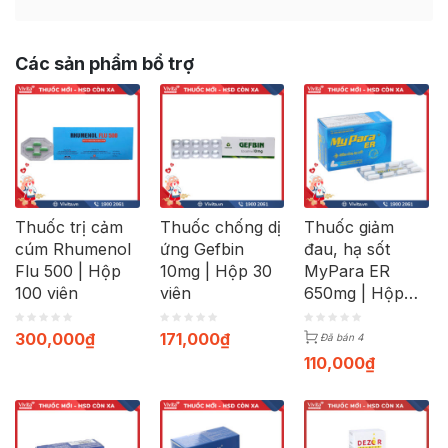
Các sản phẩm bổ trợ
Thuốc trị cảm
Thuốc chống dị
Thuốc giảm
cúm Rhumenol
ứng Gefbin
đau, hạ sốt
Flu 500 | Hộp
10mg | Hộp 30
MyPara ER
100 viên
viên
650mg | Hộp
100 viên
300,000
₫
171,000
₫
Đã bán 4
110,000
₫