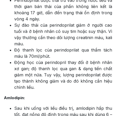
Perindoprilat được thải trừ vào trong nước tiểu và
thời gian bán thải của phần không liên kết là
khoảng 17 giờ, dẫn đến trạng thái ổn định trong
vòng 4 ngày.
Sự đào thải của perindoprilat giảm ở người cao
tuổi và ở bệnh nhân có suy tim hoặc suy thận. Vì
vậy thường cần theo dõi lượng creatinin máu, kali
máu.
Độ thanh lọc của perindoprilat qua thẩm tách
máu là 70ml/phút.
Động học của perindopril thay đổi ở bệnh nhân
xơ gan; độ thanh lọc qua gan & dạng tiền chất
giảm một nửa. Tuy vậy, lượng perindoprilat được
tạo thành không giảm và do đó không cần hiệu
chỉnh liều.
Amlodipin:
Sau khi uống với liều điều trị, amlodipin hấp thu
tốt, đạt nồng độ đỉnh trong máu sau khi dùng 6 –