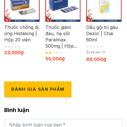
Thuốc chống dị
Thuốc giảm
Dầu gội trị gàu
ứng Histalong |
đau, hạ sốt
Dezor | Chai
Hộp 20 viên
Paralmax
60ml
500mg | Hộp
120 viên
23,000
₫
Đã bán 73
55,000
₫
66,000
₫
ĐÁNH GIÁ SẢN PHẨM
Bình luận