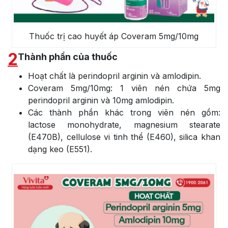
Thuốc trị cao huyết áp Coveram 5mg/10mg
2
Thành phần của thuốc
Hoạt chất là perindopril arginin và amlodipin.
Coveram 5mg/10mg: 1 viên nén chứa 5mg
perindopril arginin và 10mg amlodipin.
Các thành phần khác trong viên nén gồm:
lactose monohydrate, magnesium stearate
(E470B), cellulose vi tinh thể (E460), silica khan
dạng keo (E551).