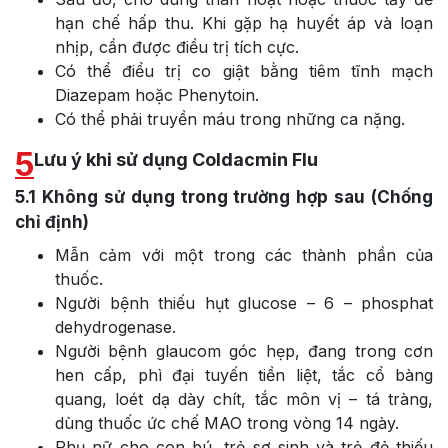
hạn chế hấp thu. Khi gặp hạ huyết áp và loạn
nhịp, cần được điều trị tích cực.
Có thể điểu trị co giật bằng tiêm tĩnh mạch
Diazepam hoặc Phenytoin.
Có thể phải truyền máu trong những ca nặng.
5
Lưu ý khi sử dụng Coldacmin Flu
5.1
Không sử dụng trong trường hợp sau (Chống
chỉ định)
Mẫn cảm với một trong các thành phần của
thuốc.
Người bệnh thiếu hụt glucose – 6 – phosphat
dehydrogenase.
Người bệnh glaucom góc hẹp, đang trong cơn
hen cấp, phì đại tuyến tiền liệt, tắc cổ bàng
quang, loét dạ dày chít, tắc môn vị – tá tràng,
dùng thuốc ức chế MAO trong vòng 14 ngày.
Phụ nữ cho con bú, trẻ sơ sinh và trẻ đẻ thiếu