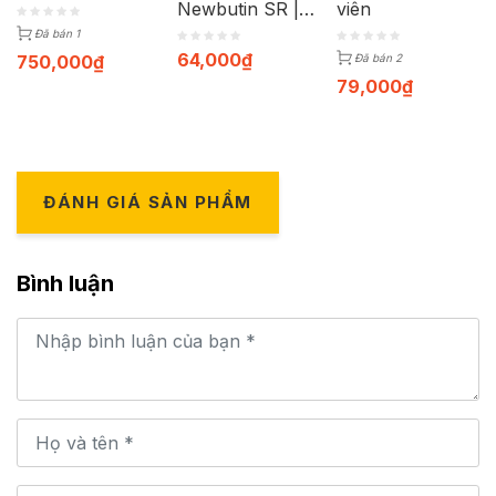
Newbutin SR |
viên
Hộp 30 viên
Đã bán 1
64,000
₫
750,000
₫
Đã bán 2
79,000
₫
ĐÁNH GIÁ SẢN PHẨM
Bình luận