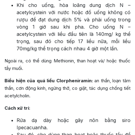
Khi cho uống, hòa loãng dung dịch N –
acetylcystein với nước hoặc đồ uống không có
rượu để đạt dung dịch 5% và phải uống trong
vòng 1 giờ sau khi pha. Cho uống N –
acetylcystein với liều đầu tiên là 140mg/ kg thể
trọng, sau đó cho tiếp 17 liều nữa, mỗi liều
70mg/kg thể trọng cách nhau 4 giờ một lần.
Ngoài ra, có thể dùng Methionin, than hoạt và/ hoặc thuốc
tẩy muối.
Biểu hiện của quá liều Clorpheniramin:
an thần, loạn tâm
thần, cơn động kinh, ngừng thở, co giật, tác dụng chống tiết
acetylcholin.
Cách xử trí:
Rửa dạ dày hoặc gây nôn bằng siro
Ipecacuanha.
Sau đó, cho dùng than hoạt hoặc thuốc tẩy để