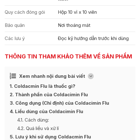
Quy cách đóng gói
Hộp 10 vỉ x 10 viên
Bảo quản
Nơi thoáng mát
Các lưu ý
Đọc kỹ hướng dẫn trước khi dùng
THÔNG TIN THAM KHẢO THÊM VỀ SẢN PHẨM
Ẩn
Xem nhanh nội dung bài viết
[
]
1
Coldacmin Flu là thuốc gì?
2
Thành phần của Coldacimin Flu
3
Công dụng (Chỉ định) của Coldacimin Flu
4
Liều dùng của Coldacimin Flu
4.1
Cách dùng:
4.2
Quá liều và xử lí
5
Lưu ý khi sử dụng Coldacmin Flu