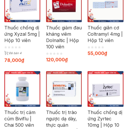
Thuốc chống dị
Thuốc giảm đau
Thuốc giãn cơ
ứng Xyzal 5mg |
kháng viêm
Coltramyl 4mg |
Hộp 10 viên
Dolnaltic | Hộp
Hộp 12 viên
100 viên
55,000
₫
Đã bán 4
120,000
₫
78,000
₫
Thuốc trị cảm
Thuốc trị trào
Thuốc chống dị
cúm Biviflu |
ngược dạ dày,
ứng Zyrtec
Chai 500 viên
thực quản
10mg | Hộp 10