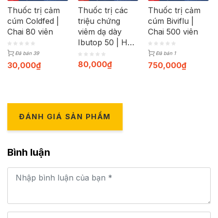
Thuốc trị cảm
Thuốc trị các
Thuốc trị cảm
cúm Coldfed |
triệu chứng
cúm Biviflu |
Chai 80 viên
viêm dạ dày
Chai 500 viên
Ibutop 50 | Hộp
20 viên
Đã bán 39
Đã bán 1
80,000
₫
30,000
₫
750,000
₫
ĐÁNH GIÁ SẢN PHẨM
Bình luận