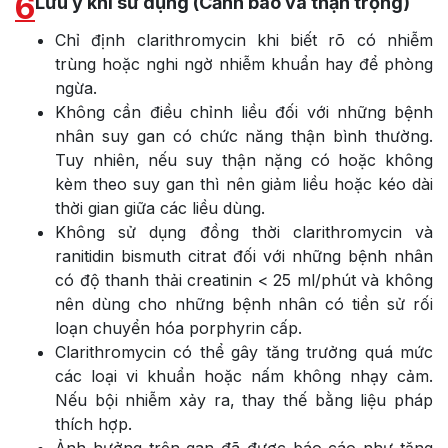
6
Lưu ý khi sử dụng (Cảnh báo và thận trọng)
Chỉ định clarithromycin khi biết rõ có nhiễm
trùng hoặc nghi ngờ nhiễm khuẩn hay để phòng
ngừa.
Không cần điều chỉnh liều đối với những bệnh
nhân suy gan có chức năng thận bình thường.
Tuy nhiên, nếu suy thận nặng có hoặc không
kèm theo suy gan thì nên giảm liều hoặc kéo dài
thời gian giữa các liều dùng.
Không sử dụng đồng thời clarithromycin và
ranitidin bismuth citrat đối với những bệnh nhân
có độ thanh thải creatinin < 25 ml/phút và không
nên dùng cho những bệnh nhân có tiền sử rối
loạn chuyển hóa porphyrin cấp.
Clarithromycin có thể gây tăng trưởng quá mức
các loại vi khuẩn hoặc nấm không nhạy cảm.
Nếu bội nhiễm xảy ra, thay thế bằng liệu pháp
thích hợp.
Ảnh hưởng trên gan đã được báo cáo như tăng