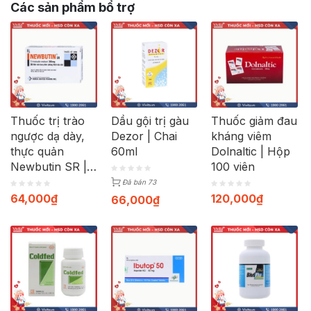
Các sản phẩm bổ trợ
Thuốc trị trào
Dầu gội trị gàu
Thuốc giảm đau
ngược dạ dày,
Dezor | Chai
kháng viêm
thực quản
60ml
Dolnaltic | Hộp
Newbutin SR |
100 viên
Hộp 30 viên
Đã bán 73
64,000
₫
120,000
₫
66,000
₫