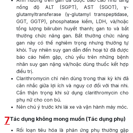
nồng độ ALT (SGPT), AST (SGOT), γ-
glutamyltransferase (γ-glutamyl transpeptidase,
GGT, GGTP), phosphatase kiềm, LDH, và/hoặc
tổng lượng bilirubin huyết thanh; gan to và bất
thường chức năng gan. Bất thường chức năng
gan này có thể nghiêm trọng nhưng thường tự
khỏi. Tuy nhiên suy gan dẫn đến hoại tử đã được
báo cáo hiếm gặp, chủ yếu trên những bệnh
nhân suy gan nặng và/hoặc dùng thuốc kết hợp
điều trị.
Clarithromycin chỉ nên dùng trong thai kỳ khi đã
cân nhắc giữa lợi ích và nguy cơ đối với thai nhi.
Cần thận trọng khi sử dụng clarithromycin cho
phụ nữ cho con bú.
Nên chú ý trước khi lái xe và vận hành máy móc.
7
Tác dụng không mong muốn (Tác dụng phụ)
Rối loạn tiêu hóa là phản ứng phụ thường gặp