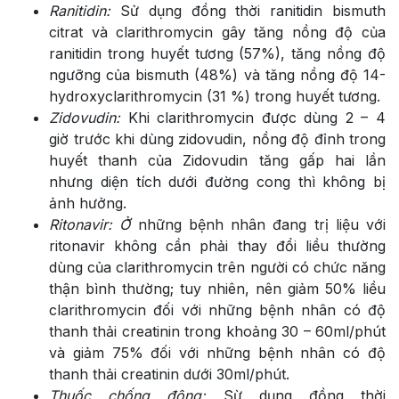
Ranitidin:
Sử dụng đồng thời ranitidin bismuth
citrat và clarithromycin gây tăng nồng độ của
ranitidin trong huyết tương (57%), tăng nồng độ
ngưỡng của bismuth (48%) và tăng nồng độ 14-
hydroxyclarithromycin (31 %) trong huyết tương.
Zidovudin:
Khi clarithromycin được dùng 2 – 4
giờ trước khi dùng zidovudin, nồng độ đỉnh trong
huyết thanh của Zidovudin tăng gấp hai lần
nhưng diện tích dưới đường cong thì không bị
ảnh hưởng.
Ritonavir:
Ở
những bệnh nhân đang trị liệu với
ritonavir không cần phải thay đổi liều thường
dùng của clarithromycin trên người có chức năng
thận bình thường; tuy nhiên, nên giảm 50% liều
clarithromycin đối với những bệnh nhân có độ
thanh thải creatinin trong khoảng 30 – 60ml/phút
và giảm 75% đối với những bệnh nhân có độ
thanh thải creatinin dưới 30ml/phút.
Thuốc chống đông:
Sừ dụng đồng thời