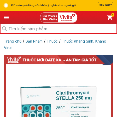
#10 món quà tặng sức khỏe ý nghĩa cho người già
XEM NGAY
0
/
/
/
Trang chủ
Sản Phẩm
Thuốc
Thuốc Kháng Sinh, Kháng
Virut