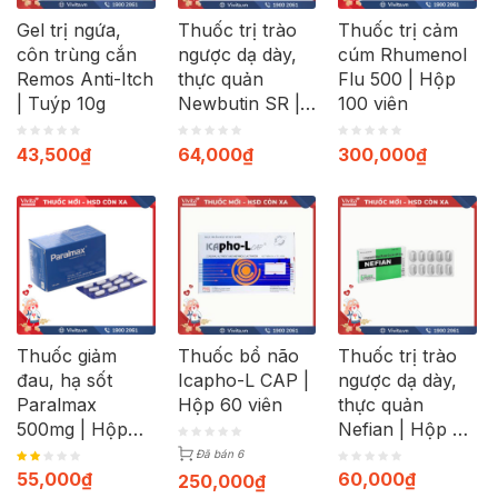
Gel trị ngứa,
Thuốc trị trào
Thuốc trị cảm
côn trùng cắn
ngược dạ dày,
cúm Rhumenol
Remos Anti-Itch
thực quản
Flu 500 | Hộp
| Tuýp 10g
Newbutin SR |
100 viên
Hộp 30 viên
43,500
₫
64,000
₫
300,000
₫
Thuốc giảm
Thuốc bổ não
Thuốc trị trào
đau, hạ sốt
Icapho-L CAP |
ngược dạ dày,
Paralmax
Hộp 60 viên
thực quản
500mg | Hộp
Nefian | Hộp 30
120 viên
viên
Đã bán 6
55,000
₫
60,000
₫
250,000
₫