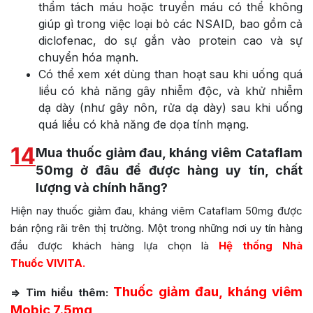
thẩm tách máu hoặc truyền máu có thể không
giúp gì trong việc loại bỏ các NSAID, bao gồm cả
diclofenac, do sự gắn vào protein cao và sự
chuyển hóa mạnh.
Có thể xem xét dùng than hoạt sau khi uống quá
liều có khả năng gây nhiễm độc, và khử nhiễm
dạ dày (như gây nôn, rửa dạ dày) sau khi uống
quá liều có khả năng đe dọa tính mạng.
14
Mua thuốc giảm đau, kháng viêm Cataflam
50mg ở đâu để được hàng uy tín, chất
lượng và chính hãng?
Hiện nay thuốc giảm đau, kháng viêm Cataflam 50mg được
bán rộng rãi trên thị trường. Một trong những nơi uy tín hàng
đầu được khách hàng lựa chọn là
Hệ thống Nhà
Thuốc VIVITA.
Thuốc giảm đau, kháng viêm
=> Tìm hiểu thêm:
Mobic 7.5mg