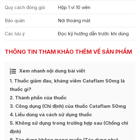
Quy cách đóng gói
Hộp 1 vỉ 10 viên
Bảo quản
Nơi thoáng mát
Các lưu ý
Đọc kỹ hướng dẫn trước khi dùng
THÔNG TIN THAM KHẢO THÊM VỀ SẢN PHẨM
Ẩn
Xem nhanh nội dung bài viết
[
]
1
Thuốc giảm đau, kháng viêm Cataflam 50mg là
thuốc gì?
2
Thành phần của thuốc
3
Công dụng (Chỉ định) của thuốc Cataflam 50mg
4
Liều dùng và cách sử dụng thuốc
5
Không sử dụng trong trường hợp sau (Chống chỉ
định)
6
Tác dụng không mong muốn (Tác dụng phụ)