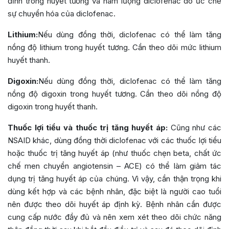
đỉnh trong huyết tương và hàm lượng diclofenac do ức chế
sự chuyển hóa của diclofenac.
Lithium:
Nếu dùng đồng thời, diclofenac có thể làm tăng
nồng độ lithium trong huyết tương. Cần theo dõi mức lithium
huyết thanh.
Digoxin:
Nếu dùng đồng thời, diclofenac có thể làm tăng
nồng độ digoxin trong huyết tương. Cần theo dõi nồng độ
digoxin trong huyết thanh.
Thuốc lợi tiểu và thuốc trị tăng huyết áp:
Cũng như các
NSAID khác, dùng đồng thời diclofenac với các thuốc lợi tiểu
hoặc thuốc trị tăng huyết áp (như thuốc chẹn beta, chất ức
chế men chuyển angiotensin – ACE) có thể làm giảm tác
dụng trị tăng huyết áp của chúng. Vì vậy, cần thận trọng khi
dùng kết hợp và các bệnh nhân, đặc biệt là người cao tuổi
nên được theo dõi huyết áp định kỳ. Bệnh nhân cần được
cung cấp nước đầy đủ và nên xem xét theo dõi chức năng