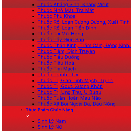
Thuốc Kháng Sinh, Kháng Virut
Thuốc Nhỏ Mắt, Tra Mắt
Thuốc Phụ Khoa
Thuốc Rối Loạn Cương Dương, Xuất Tin
Thuốc Rối Loạn Tiền Đình
Thuốc Tai Mũi Họng
Thuốc Tẩy Giun Sán
Thuốc Thần Kinh, Trầm Cảm, Động Kinh,
Thuốc Tiêm, Dịch Truyền
Thuốc Tiểu Đường
Thuốc Tiêu Hoá
Thuốc Tim Mạch
Thuốc Tránh Thai
Thuốc Trị Giãn Tĩnh Mạch, Trị Trĩ
Thuốc Trị Gout, Xương Khớp
Thuốc Trị Ung Thư, U Bướu
Thuốc Tuần Hoàn Máu Não
Thuốc Xịt Bôi Ngoài Da, Dầu Nóng
Thực Phẩm Chức Năng
Sinh Lý Nam
Sinh Lý Nữ