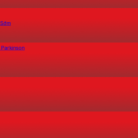
h Sớm
 Parkinson