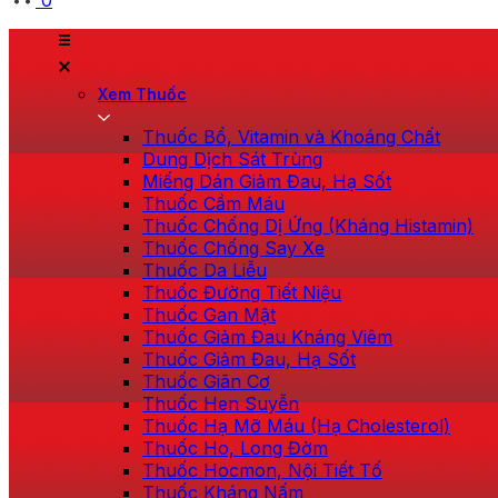
0
Xem Thuốc
Thuốc Bổ, Vitamin và Khoáng Chất
Dung Dịch Sát Trùng
Miếng Dán Giảm Đau, Hạ Sốt
Thuốc Cầm Máu
Thuốc Chống Dị Ứng (Kháng Histamin)
Thuốc Chống Say Xe
Thuốc Da Liễu
Thuốc Đường Tiết Niệu
Thuốc Gan Mật
Thuốc Giảm Đau Kháng Viêm
Thuốc Giảm Đau, Hạ Sốt
Thuốc Giãn Cơ
Thuốc Hen Suyễn
Thuốc Hạ Mỡ Máu (Hạ Cholesterol)
Thuốc Ho, Long Đờm
Thuốc Hocmon, Nội Tiết Tố
Thuốc Kháng Nấm