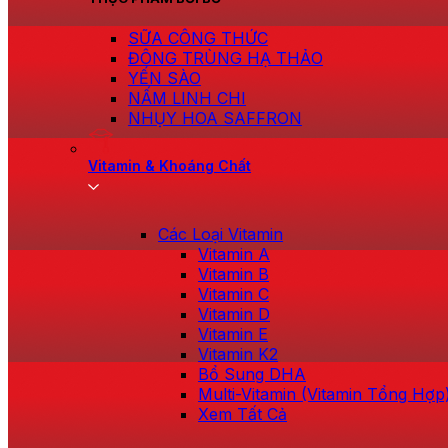
SỮA CÔNG THỨC
ĐÔNG TRÙNG HẠ THẢO
YẾN SÀO
NẤM LINH CHI
NHỤY HOA SAFFRON
Vitamin & Khoáng Chất
Các Loại Vitamin
Vitamin A
Vitamin B
Vitamin C
Vitamin D
Vitamin E
Vitamin K2
Bổ Sung DHA
Multi-Vitamin (Vitamin Tổng Hợp
Xem Tất Cả