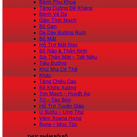
Bệnh Phụ Khoa
Tăng Cường Đề Kháng
Bệnh Về Da
Giãn Tĩnh Mạch
Bổ Gan
Dạ Dày Đường Ruột
Bổ Mắt
Hỗ Trợ Mất Ngủ
Bổ Não & Thần Kinh
Sỏi Thận Mật – Tiết Niệu
Tiểu Đường
Khử Mùi Cơ Thể
Khác
Tăng Chiều Cao
Bổ Khớp Xương
Tim Mạch – Huyết Áp
Trĩ – Táo Bón
Hỗ Trợ Tuyến Giáp
U Bướu – Ung Thư
Viêm Xoang Họng
Rụng – Mọc Tóc
THỰC PHẨM BỒI BỔ