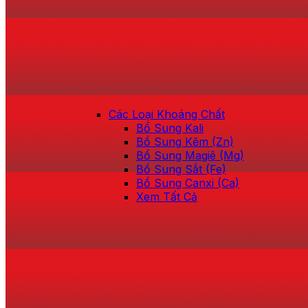
Các Loại Khoáng Chất
Bổ Sung Kali
Bổ Sung Kẽm (Zn)
Bổ Sung Magiê (Mg)
Bổ Sung Sắt (Fe)
Bổ Sung Canxi (Ca)
Xem Tất Cả