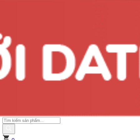
#10 món quà tặng sức khỏe ý nghĩa cho người già
Xem ngay
Giới Thiệu Vivita
Thông Tin Khuyến Mãi
Tin Mới Vivita