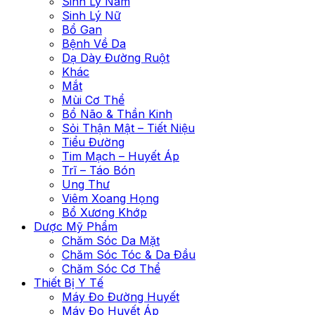
Sinh Lý Nam
Sinh Lý Nữ
Bổ Gan
Bệnh Về Da
Dạ Dày Đường Ruột
Khác
Mắt
Mùi Cơ Thể
Bổ Não & Thần Kinh
Sỏi Thận Mật – Tiết Niệu
Tiểu Đường
Tim Mạch – Huyết Áp
Trĩ – Táo Bón
Ung Thư
Viêm Xoang Họng
Bổ Xương Khớp
Dược Mỹ Phẩm
Chăm Sóc Da Mặt
Chăm Sóc Tóc & Da Đầu
Chăm Sóc Cơ Thể
Thiết Bị Y Tế
Máy Đo Đường Huyết
Máy Đo Huyết Áp