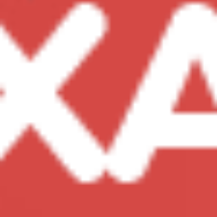
Các Chất Bổ Sung Khác
Collagen
Omega 3-6-9
CoQ10
Glucosamine
Biotin
Ginkgo Biloba
Men Vi sinh
Xem tất cả
Vitamin Cho Bé
Vitamin Cho Mẹ Bầu
Vitamin Cho Người Lớn
Vitamin Cho Nữ
Vitamin Cho Nam
Chất Bổ Sung Cho Người Già
Thương hiệu
Australia (ÚC)
Đức
Mỹ (USA)
Nhật Bản
Việt Nam
Hàn Quốc
Anh
Nga
Xem Tất cả thương hiệu
Blackmores
Healthy Care
Nature's Way
Bio Island
Ostelin
Costar
Thực Phẩm Bổ Dưỡng
Sữa Công Thức
Bột Ngũ Cốc Dinh Dưỡng