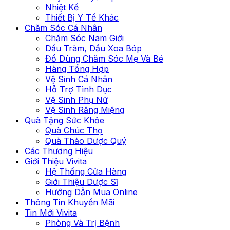
Nhiệt Kế
Thiết Bị Y Tế Khác
Chăm Sóc Cá Nhân
Chăm Sóc Nam Giới
Dầu Tràm, Dầu Xoa Bóp
Đồ Dùng Chăm Sóc Mẹ Và Bé
Hàng Tổng Hợp
Vệ Sinh Cá Nhân
Hỗ Trợ Tình Dục
Vệ Sinh Phụ Nữ
Vệ Sinh Răng Miệng
Quà Tặng Sức Khỏe
Quà Chúc Thọ
Quà Thảo Dược Quý
Các Thương Hiệu
Giới Thiệu Vivita
Hệ Thống Cửa Hàng
Giới Thiệu Dược Sĩ
Hướng Dẫn Mua Online
Thông Tin Khuyến Mãi
Tin Mới Vivita
Phòng Và Trị Bệnh