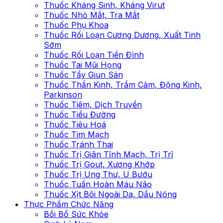
Thuốc Kháng Sinh, Kháng Virut
Thuốc Nhỏ Mắt, Tra Mắt
Thuốc Phụ Khoa
Thuốc Rối Loạn Cương Dương, Xuất Tinh
Sớm
Thuốc Rối Loạn Tiền Đình
Thuốc Tai Mũi Họng
Thuốc Tẩy Giun Sán
Thuốc Thần Kinh, Trầm Cảm, Động Kinh,
Parkinson
Thuốc Tiêm, Dịch Truyền
Thuốc Tiểu Đường
Thuốc Tiêu Hoá
Thuốc Tim Mạch
Thuốc Tránh Thai
Thuốc Trị Giãn Tĩnh Mạch, Trị Trĩ
Thuốc Trị Gout, Xương Khớp
Thuốc Trị Ung Thư, U Bướu
Thuốc Tuần Hoàn Máu Não
Thuốc Xịt Bôi Ngoài Da, Dầu Nóng
Thực Phẩm Chức Năng
Bồi Bổ Sức Khỏe