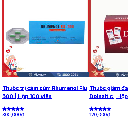
Thuốc trị cảm cúm Rhumenol Flu
Thuốc giảm đa
500 | Hộp 100 viên
Dolnaltic | Hộp
300,000
₫
120,000
₫