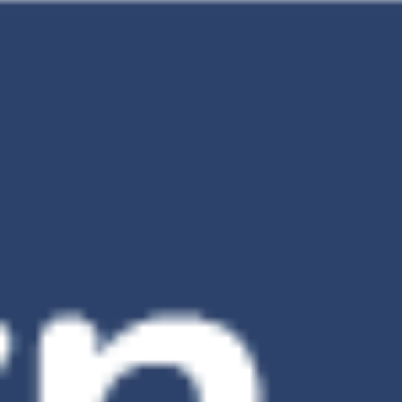
Vivita Pharmacy Đạt Chuẩn GPP do sở y tế Tp.HCM
cấp
VỀ VIVITA.VN
Giới Thiệu
Hoạt Động – Sự Kiện
Tuyển Dụng
Liên Hệ
Giới Thiệu Bác Sĩ