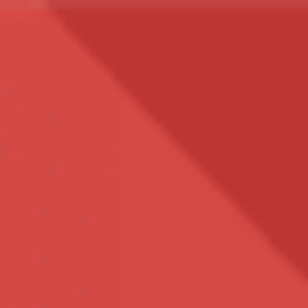
Vitamin & Khoáng Chất
Các Loại Vitamin
Vitamin A
Vitamin B
Vitamin C
Vitamin D
Vitamin E
Vitamin K2
Bổ Sung DHA
Multi-Vitamin (Vitamin Tổng Hợp)
Xem Tất Cả
Các Loại Khoáng Chất
Bổ Sung Kali
Bổ Sung Kẽm (Zn)
Bổ Sung Magiê (Mg)
Bổ Sung Sắt (Fe)
Bổ Sung Canxi (Ca)
Xem Tất Cả