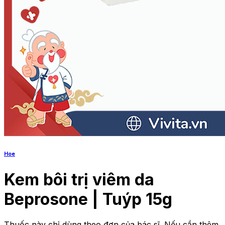
Hoe
Kem bôi trị viêm da
Beprosone | Tuýp 15g
Thuốc này chỉ dùng theo đơn của bác sĩ. Nếu cần thêm