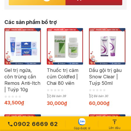
Các sản phẩm bổ trợ
Gel trị ngứa,
Thuốc trị cảm
Dầu gội trị gàu
côn trùng cắn
cúm Coldfed |
Snow Clear |
Remos Anti-Itch
Chai 80 viên
Tuýp 50ml
| Tuýp 10g
Đã bán 39
Đã bán 30
43,500
₫
30,000
₫
60,000
₫
0902 6669 62
Lên đầu
Gặp dược sĩ