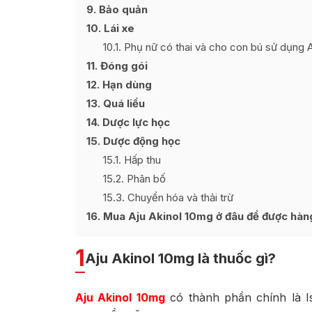
9
Bảo quản
10
Lái xe
10.1
Phụ nữ có thai và cho con bú sử dụng 
11
Đóng gói
12
Hạn dùng
13
Quá liều
14
Dược lực học
15
Dược động học
15.1
Hấp thu
15.2
Phân bố
15.3
Chuyển hóa và thải trừ
16
Mua Aju Akinol 10mg ở đâu để được hàng 
1
Aju Akinol 10mg là thuốc gì?
Aju Akinol 10mg
có thành phần chính là Is