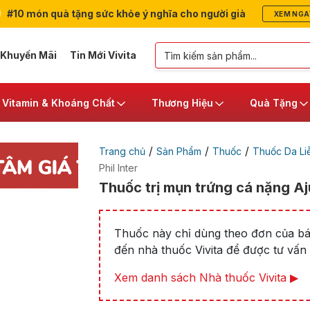
#10 món quà tặng sức khỏe ý nghĩa cho người già
XEM NGA
 Khuyến Mãi
Tin Mới Vivita
Vitamin & Khoáng Chất
Thương Hiệu
Quà Tặng
/
/
/
Trang chủ
Sản Phẩm
Thuốc
Thuốc Da Li
Phil Inter
Thuốc trị mụn trứng cá nặng Aj
Thuốc này chỉ dùng theo đơn của bác
đến nhà thuốc Vivita để được tư vấn t
Xem danh sách Nhà thuốc Vivita ▶