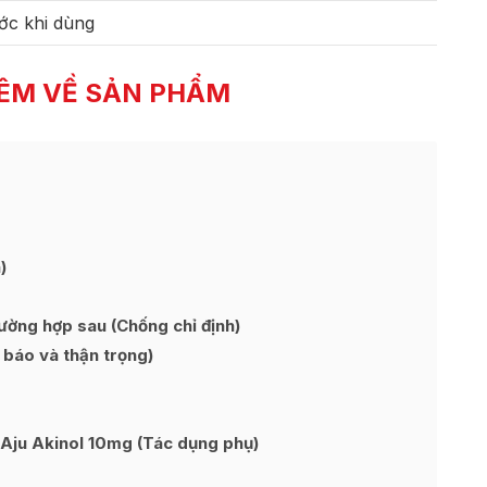
ớc khi dùng
ÊM VỀ SẢN PHẨM
)
ờng hợp sau (Chống chỉ định)
 báo và thận trọng)
ju Akinol 10mg (Tác dụng phụ)