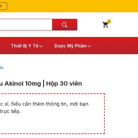
Y
0
Thiết Bị Y Tế
Dược Mỹ Phẩm
ễu
u Akinol 10mg | Hộp 30 viên
 sĩ. Nếu cần thêm thông tin, mời bạn
rực tiếp.