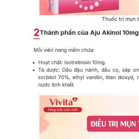
Thuốc trị mụn t
2
Thành phần của Aju Akinol 10mg
Mỗi viên nang mềm chứa:
Hoạt chất: Isotretinoin 10mg.
Tá dược: Dầu đậu nành, dầu cọ, sáp ong 
sorbitol 70%, ethyl vanillin, titan diox
nước tinh khiết.