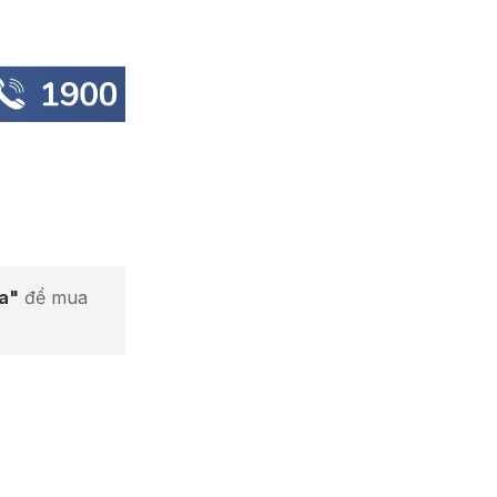
ta"
để mua