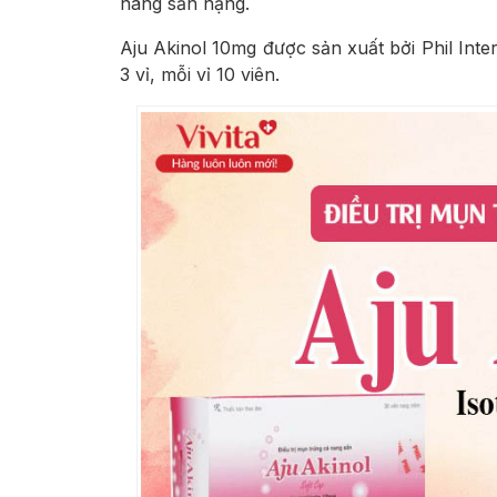
nang sần nặng.
Aju Akinol 10mg được sản xuất bởi Phil Inte
3 vỉ, mỗi vỉ 10 viên.