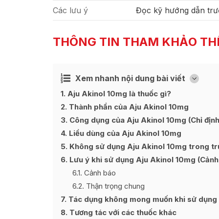
Các lưu ý
Đọc kỹ hướng dẫn trư
THÔNG TIN THAM KHẢO TH
Xem nhanh nội dung bài viết
Ẩn
[
]
1
Aju Akinol 10mg là thuốc gì?
2
Thành phần của Aju Akinol 10mg
3
Công dụng của Aju Akinol 10mg (Chỉ định
4
Liều dùng của Aju Akinol 10mg
5
Không sử dụng Aju Akinol 10mg trong trư
6
Lưu ý khi sử dụng Aju Akinol 10mg (Cảnh
6.1
Cảnh báo
6.2
Thận trọng chung
7
Tác dụng không mong muốn khi sử dụng A
8
Tương tác với các thuốc khác