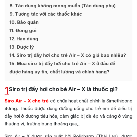
8
Tác dụng không mong muốn (Tác dụng phụ)
9
Tương tác với các thuốc khác
10
Bảo quản
11
Đóng gói
12
Hạn dùng
13
Dược lý
14
Siro trị đầy hơi cho trẻ Air – X có giá bao nhiêu?
15
Mua siro trị đầy hơi cho trẻ Air – X ở đâu để
được hàng uy tín, chất lượng và chính hãng?
1
Siro trị đầy hơi cho bé Air – X là thuốc gì?
Siro Air – X cho trẻ
có chứa hoạt chất chính là Simethicone
40mg. Thuốc được dùng đường uống cho trẻ em để điều trị
đầy hơi ở đường tiêu hóa, cảm giác bị đè ép và căng ở vùng
thượng vị, trướng bụng thoáng qua,…
Siro Air – X được sản xuất bởi Polipharm (Thái Lan), được