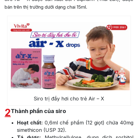
bán trên thị trường dưới dạng chai 15ml.
Siro trị đầy hơi cho trẻ Air – X
2
Thành phần của siro
Hoạt chất:
0,6ml chế phẩm (12 giọt) chứa 40mg
simethicon (USP 32).
Tá dược:
Methylcellulose, dung dịch sorbitol