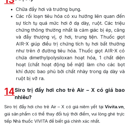
Chữa đầy hơi và trướng bụng.
Các rối loạn tiêu hóa có xu hướng liên quan đến
sự tích tụ quá mức hơi ở dạ dày, ruột. Các triệu
chứng thông thường nhất là cảm giác bị ép, căng
và đầy thượng vị, ợ hơi, trung tiện. Thuốc giọt
AIR-X giúp điều trị chứng tích tụ hơi bất thường
như trên ở đường tiêu hóa. Thuốc giọt AIR-X có
chứa dimethylpolysiloxan hoạt hóa, 1 chất diện
hoạt (chất hoạt động bề mặt) làm cho các bọt
khí được bao phủ bởi chất nhày trong dạ dày và
ruột bị vỡ ra.
14
Siro trị đầy hơi cho trẻ Air – X có giá bao
nhiêu?
Siro trị đầy hơi cho trẻ Air – X
có giá niêm yết tại
Vivita.vn
,
giá sản phẩm có thể thay đổi tuỳ thời điểm, vui lòng ghé trực
tiếp Nhà thuốc VIVITA để biết giá chính xác nhất.