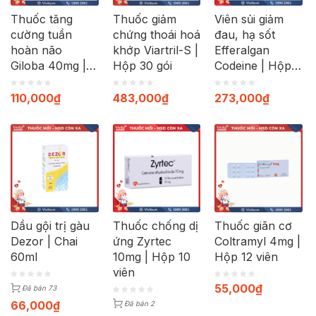
Thuốc tăng
Thuốc giảm
Viên sủi giảm
cường tuần
chứng thoái hoá
đau, hạ sốt
hoàn não
khớp Viartril-S |
Efferalgan
Giloba 40mg |
Hộp 30 gói
Codeine | Hộp
Hộp 30 viên
40 viên
110,000
₫
483,000
₫
273,000
₫
Dầu gội trị gàu
Thuốc chống dị
Thuốc giãn cơ
Dezor | Chai
ứng Zyrtec
Coltramyl 4mg |
60ml
10mg | Hộp 10
Hộp 12 viên
viên
55,000
₫
Đã bán 73
66,000
₫
Đã bán 2