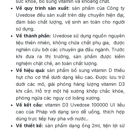
sức khỏe, bổ sung vitamin và khoáng chất.
Về quy trình sản xuất:
sản phẩm của Công ty
Uvedose đều sản xuất trên dây chuyền hiện đại,
đảm bảo chất lượng, vệ sinh an toàn cho người
sử dụng.
Về thành phần:
Uvedose sử dụng nguồn nguyên
liệu thiên nhiên, không chứa chất phụ gia, được
nghiên cứu bởi các chuyên gia đầu ngành. Trước
khi đưa ra thị trường, sản phẩm được kiểm
nghiệm chặt chẽ, an toàn chất lượng.
Về hiệu quả:
sản phẩm bổ sung vitamin D thiếu
hụt cho cơ thể dưới dạng liều cao. Được lưu trữ
dưới các mô, giải phóng hàng lượng vitamin D3
khi cần. Hỗ trợ một hệ xương khớp chắc khỏe,
phòng ngừa các nguy cơ loãng xương.
Về kết cấu:
vitamin D3 Uvedose 100000 UI liều
cao của Pháp với dạng siro dễ uống, thích hợp
dùng trực tiếp hay pha với nước..
Về thiết kế:
sản phẩm dạng ống 2ml, tiện lợi sử