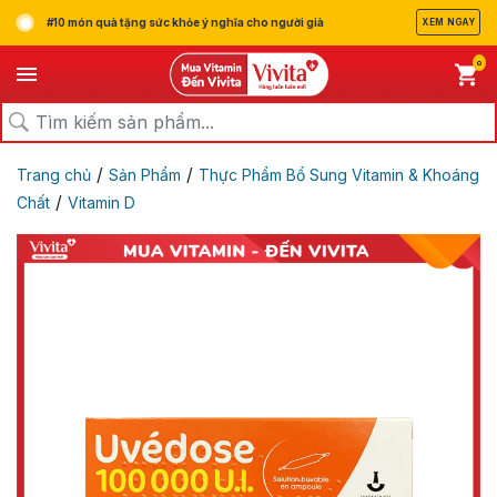
#10 món quà tặng sức khỏe ý nghĩa cho người già
XEM NGAY
0
/
/
Trang chủ
Sản Phẩm
Thực Phẩm Bổ Sung Vitamin & Khoáng
/
Chất
Vitamin D