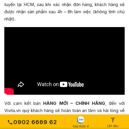
tuyến tại HCM, sau khi xác nhận đơn hàng, khách hàng sẽ
được nhận sản phẩm sau 4h – 8h làm việc (không tính chủ
nhật).
Với cam kết bán
HÀNG MỚI – CHÍNH HÃNG
, đến với
Vivita.vn quý khách hàng sẽ hoàn toàn an tâm và hài lòng về
chất lượng sản phẩm.
0902 6669 62
Lên đầu
Gặp dược sĩ