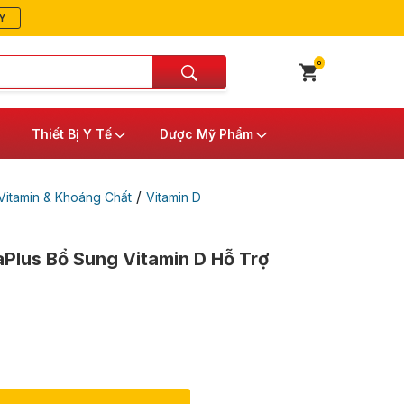
Y
0
Thiết Bị Y Tế
Dược Mỹ Phẩm
/
itamin & Khoáng Chất
Vitamin D
aPlus Bổ Sung Vitamin D Hỗ Trợ