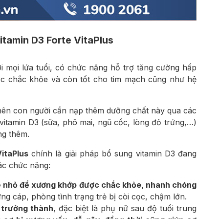
itamin D3 Forte VitaPlus
với mọi lứa tuổi, có chức năng hỗ trợ tăng cường hấp
ợc chắc khỏe và còn tốt cho tim mạch cũng như hệ
 nên con người cần nạp thêm dưỡng chất này qua các
itamin D3 (sữa, phô mai, ngũ cốc, lòng đỏ trứng,…)
ng thêm.
itaPlus
chính là giải pháp bổ sung vitamin D3 đang
các chức năng:
rẻ nhỏ để xương khớp được chắc khỏe, nhanh chóng
ng cáp, phòng tình trạng trẻ bị còi cọc, chậm lớn.
 trưởng thành
, đặc biệt là phụ nữ sau độ tuổi trung