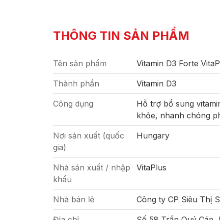
THÔNG TIN SẢN PHẨM
Tên sản phẩm
Vitamin D3 Forte VitaP
Thành phần
Vitamin D3
Công dụng
Hỗ trợ bổ sung vitam
khỏe, nhanh chóng phá
Nơi sản xuất (quốc
Hungary
gia)
Nhà sản xuất / nhập
VitaPlus
khẩu
Nhà bán lẻ
Công ty CP Siêu Thị 
Địa chỉ
Số 58 Trần Quý Cáp,