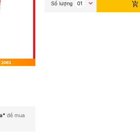
Số lượng
ta"
để mua