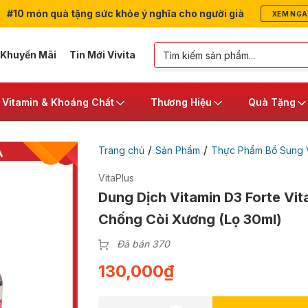
#10 món quà tặng sức khỏe ý nghĩa cho người già
XEM NGA
 Khuyến Mãi
Tin Mới Vivita
Vitamin & Khoáng Chất
Thương Hiệu
Quà Tặng
/
/
Trang chủ
Sản Phẩm
Thực Phẩm Bổ Sung V
VitaPlus
Dung Dịch Vitamin D3 Forte Vit
Chống Còi Xương (Lọ 30ml)
Đã bán 370
130,000
₫