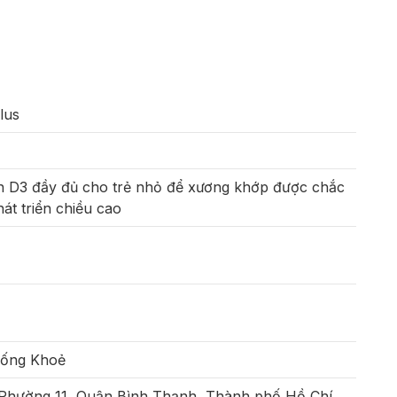
lus
in D3 đầy đủ cho trẻ nhỏ để xương khớp được chắc
t triển chiều cao
Sống Khoẻ
 Phường 11, Quận Bình Thạnh, Thành phố Hồ Chí