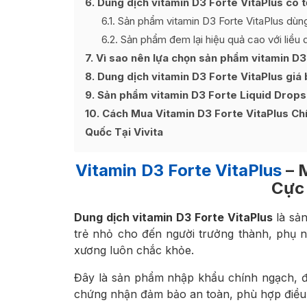
6
Dung dịch vitamin D3 Forte VitaPlus có 
6.1
Sản phẩm vitamin D3 Forte VitaPlus dùn
6.2
Sản phẩm đem lại hiệu quả cao với liều
7
Vì sao nên lựa chọn sản phẩm vitamin D3
8
Dung dịch vitamin D3 Forte VitaPlus giá
9
Sản phẩm vitamin D3 Forte Liquid Drops
10
Cách Mua Vitamin D3 Forte VitaPlus Ch
Quốc Tại Vivita
Vitamin D3 Forte VitaPlus
– 
Cực
Dung dịch vitamin D3 Forte VitaPlus
là sản
trẻ nhỏ cho đến người trưởng thành, phụ 
xương luôn chắc khỏe.
Đây là sản phẩm nhập khẩu chính ngạch, đ
chứng nhận đảm bảo an toàn, phù hợp điều 