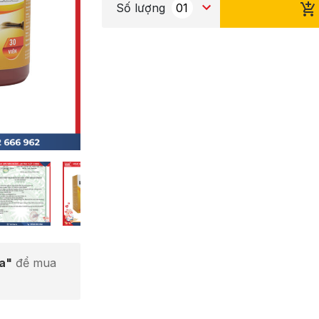
Số lượng
ta"
để mua