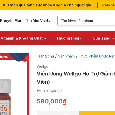
#10 món quà tặng sức khỏe ý nghĩa cho người già
XEM NGA
 Khuyến Mãi
Tin Mới Vivita
Vitamin & Khoáng Chất
Thương Hiệu
Quà Tặng
/
/
Trang chủ
Sản Phẩm
Thực Phẩm Chức Nă
Wellgo
Viên Uống Wellgo Hỗ Trợ Giảm
Viên)
Đã bán 20
590,000
₫