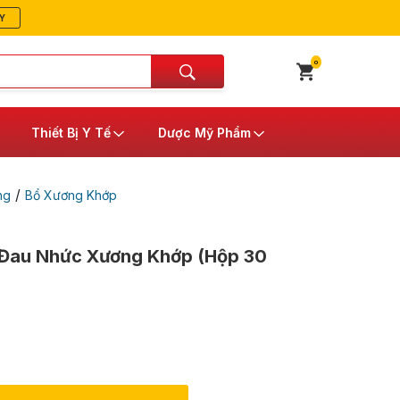
Y
0
Thiết Bị Y Tế
Dược Mỹ Phẩm
/
ng
Bổ Xương Khớp
 Đau Nhức Xương Khớp (Hộp 30