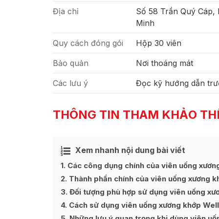
Địa chỉ
Số 58 Trần Quý Cáp,
Minh
Quy cách đóng gói
Hộp 30 viên
Bảo quản
Nơi thoáng mát
Các lưu ý
Đọc kỹ hướng dẫn trư
THÔNG TIN THAM KHẢO TH
Xem nhanh nội dung bài viết
Ẩn
[
]
1
Các công dụng chính của viên uống xươn
2
Thành phần chính của viên uống xương k
3
Đối tượng phù hợp sử dụng viên uống x
4
Cách sử dụng viên uống xương khớp Wellg
5
Những lưu ý quan trọng khi dùng viên u