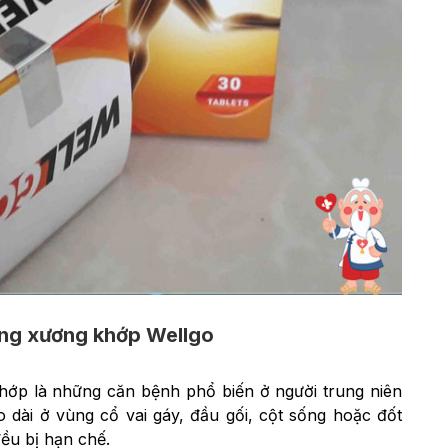
ống xương khớp Wellgo
hớp là những căn bệnh phổ biến ở người trung niên
 dài ở vùng cổ vai gáy, đầu gối, cột sống hoặc đốt
ều bị hạn chế.