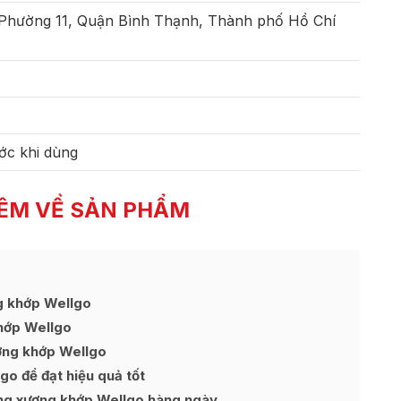
 Phường 11, Quận Bình Thạnh, Thành phố Hồ Chí
ớc khi dùng
ÊM VỀ SẢN PHẨM
g khớp Wellgo
hớp Wellgo
ương khớp Wellgo
o để đạt hiệu quả tốt
ống xương khớp Wellgo hàng ngày