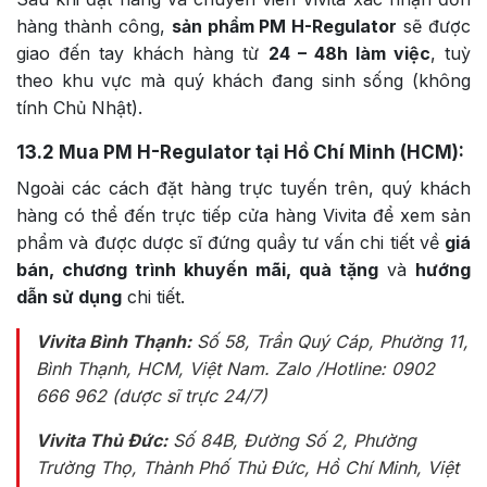
hàng thành công,
sản phẩm PM H-Regulator
sẽ được
giao đến tay khách hàng từ
24 – 48h làm việc
, tuỳ
theo khu vực mà quý khách đang sinh sống (không
tính Chủ Nhật).
13.2
Mua PM H-Regulator tại Hồ Chí Minh (HCM):
Ngoài các cách đặt hàng trực tuyến trên, quý khách
hàng có thể đến trực tiếp cửa hàng Vivita để xem sản
phẩm và được dược sĩ đứng quầy tư vấn chi tiết về
giá
bán, chương trình khuyến mãi, quà tặng
và
hướng
dẫn sử dụng
chi tiết.
Vivita Bình Thạnh:
Số 58, Trần Quý Cáp, Phường 11,
Bình Thạnh, HCM, Việt Nam
. Zalo /Hotline: 0902
666 962 (dược sĩ trực 24/7)
Vivita Thủ Đức:
Số 84B
, Đường Số 2, Phường
Trường Thọ, Thành Phố Thủ Đức, Hồ Chí Minh, Việt