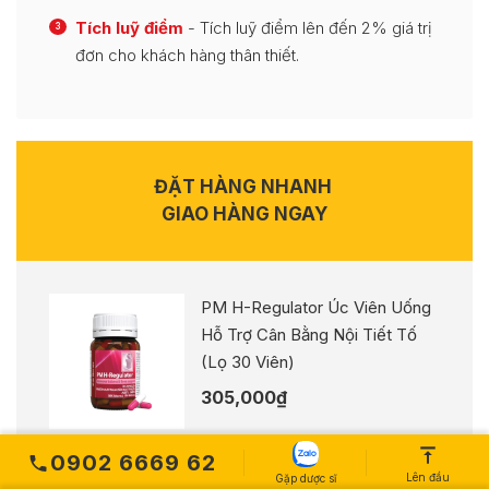
Tích luỹ điểm
- Tích luỹ điểm lên đến 2% giá trị
3
đơn cho khách hàng thân thiết.
ĐẶT HÀNG NHANH
GIAO HÀNG NGAY
PM H-Regulator Úc Viên Uống
Hỗ Trợ Cân Bằng Nội Tiết Tố
(Lọ 30 Viên)
305,000
₫
Tên bạn
0902 6669 62
Lên đầu
Gặp dược sĩ