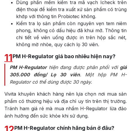
Dùng phần mềm kiểm tra mã vạch Icheck trên
điện thoại để kiểm tra xuất xứ sản phẩm có trùng
khớp với thông tin Probiotec không.
Kiểm tra lọ sản phẩm còn nguyên vẹn tem niêm
phong, không có dấu hiệu đã khui mở. Thông tin
chi tiết về viên uống được in trên hộp sắc nét,
không mờ nhòe, quy cách lọ 30 viên.
11
PM H-Regulator giá bao nhiêu hiện nay?
PM H-Regulator
hiện đang được phân phối với
giá
305.000 đồng/ Lọ 30 viên
. Một hộp PM H-
Regulator có thể dùng được 30 ngày.
Vivita khuyên khách hàng nên lựa chọn nơi mua sản
phẩm có thương hiệu và địa chỉ uy tín trên thị trường.
Tránh ham giá rẻ mà mua nhầm H-Regulator lừa đảo
ảnh hưởng đến sức khỏe khi sử dụng.
12
PM H-Regulator chính hãng bán ở đâu?