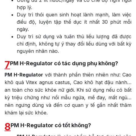
Uống đủ 2 lít nước/ngày và có chế độ nghỉ ngơi
hợp lý.
Duy trì thói quen sinh hoạt lành mạnh, làm việc
điều độ, luyện tập thể dục ít nhất 30 phút mỗi
ngày.
Duy trì sử dụng và tuân thủ liều lượng đã được
chỉ định, không tự ý thay đổi liều dùng với bất kỳ
nguyên nhân nào.
7
PM H-Regulator có tác dụng phụ không?
PM H-Regulator
với thành phần thiên nhiên như: Cao
khô quả Vitex agnus castus, Cao khô hạt đậu nành…
an toàn cho sức khỏe nữ giới. Khi sử dụng nếu có bất
kỳ triệu chứng như nổi mẫu ngứa, mề đay, mất ngủ…
nên ngưng dùng và đến cơ quan y tế gần nhất thăm
khám lại sức khỏe.
8
PM H-Regulator có tốt không?