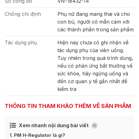
Số công bố
VN-18432-14
Chống chỉ định
Phụ nữ đang mang thai và cho
con bú, người có mẫn cảm với
các thành phần trong sản phẩm
Tác dụng phụ
Hiện nay chưa có ghi nhận về
tác dụng phụ của viên uống.
Tuy nhiên trong quá trình dùng,
nếu có phản ứng bất thường về
sức khỏe, hãy ngừng uống và
đến cơ quan y tế gần nhất để
kiểm tra
THÔNG TIN THAM KHẢO THÊM VỀ SẢN PHẨM
Xem nhanh nội dung bài viết
Ẩn
[
]
1
PM H-Regulator là gì?