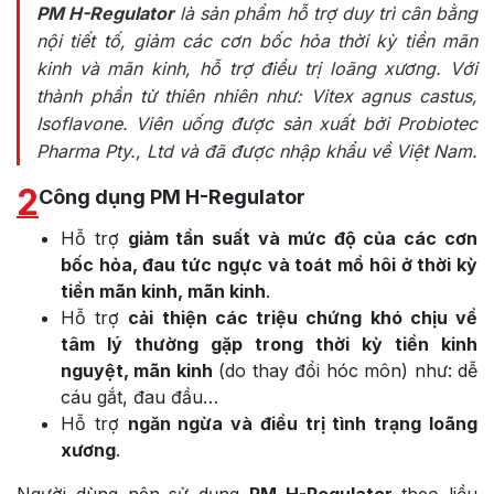
PM H-Regulator
là sản phẩm hỗ trợ duy trì cân bằng
nội tiết tố, giảm các cơn bốc hỏa thời kỳ tiền mãn
kinh và mãn kinh, hỗ trợ điều trị loãng xương. Với
thành phần từ thiên nhiên như:
Vitex agnus castus,
Isoflavone. Viên uống được sản xuất bởi Probiotec
Pharma Pty., Ltd và đã được nhập khẩu về Việt Nam.
2
Công dụng PM H-Regulator
Hỗ trợ
giảm tần suất và mức độ của các cơn
bốc hỏa, đau tức ngực và toát mồ hôi ở thời kỳ
tiền mãn kinh, mãn kinh
.
Hỗ trợ
cải thiện các triệu chứng khó chịu về
tâm lý thường gặp trong thời kỳ tiền kinh
nguyệt, mãn kinh
(do thay đổi hóc môn) như: dễ
cáu gắt, đau đầu…
Hỗ trợ
ngăn ngừa và điều trị tình trạng loãng
xương
.