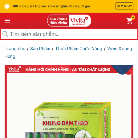
#10 món quà tặng sức khỏe ý nghĩa cho người già
XEM NGAY
0
/
/
/
Trang chủ
Sản Phẩm
Thực Phẩm Chức Năng
Viêm Xoang
Họng