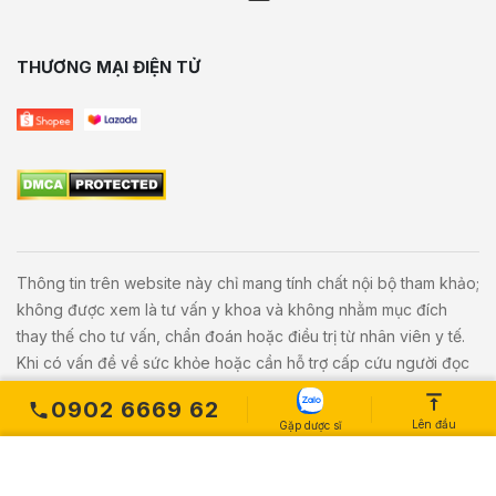
THƯƠNG MẠI ĐIỆN TỬ
Thông tin trên website này chỉ mang tính chất nội bộ tham khảo;
không được xem là tư vấn y khoa và không nhằm mục đích
thay thế cho tư vấn, chẩn đoán hoặc điều trị từ nhân viên y tế.
Khi có vấn đề về sức khỏe hoặc cần hỗ trợ cấp cứu người đọc
cần liên hệ bác sĩ và cơ sở y tế gần nhất.
0902 6669 62
Lên đầu
Gặp dược sĩ
Copyright © 2020
Vivita.vn
All Rights Reserved. Powered by
L
etweb
.
MUA NGAY
Số lượng