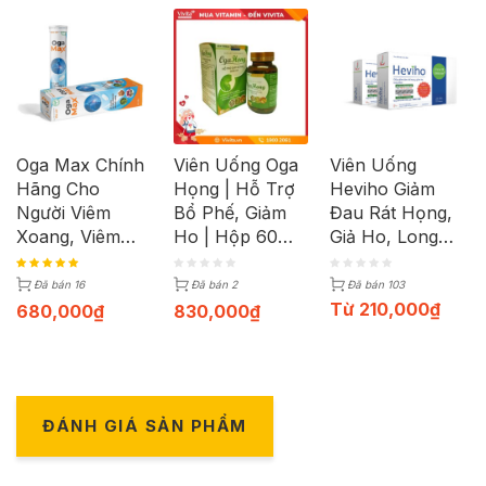
Oga Max Chính
Viên Uống Oga
Viên Uống
Hãng Cho
Họng | Hỗ Trợ
Heviho Giảm
Người Viêm
Bổ Phế, Giảm
Đau Rát Họng,
Xoang, Viêm
Ho | Hộp 60
Giả Ho, Long
Mũi Công Nghệ
Viên
Đờm (hộp 20
Mới Hộp 20
viên)
Đã bán 16
Đã bán 2
Đã bán 103
Viên
Từ
210,000
₫
680,000
₫
830,000
₫
ĐÁNH GIÁ SẢN PHẨM