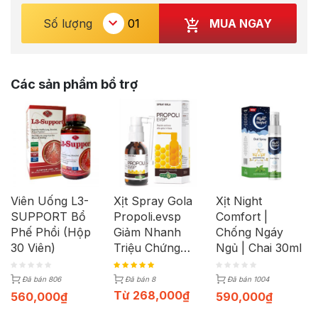
MUA NGAY
Số lượng
Các sản phẩm bổ trợ
Viên Uống L3-
Xịt Spray Gola
Xịt Night
SUPPORT Bổ
Propoli.evsp
Comfort |
Phế Phổi (Hộp
Giảm Nhanh
Chống Ngáy
30 Viên)
Triệu Chứng
Ngủ | Chai 30ml
Vùng Tai Mũi
Họng (Chai
Đã bán 806
Đã bán 8
Đã bán 1004
20ml)
Từ
268,000
₫
560,000
₫
590,000
₫