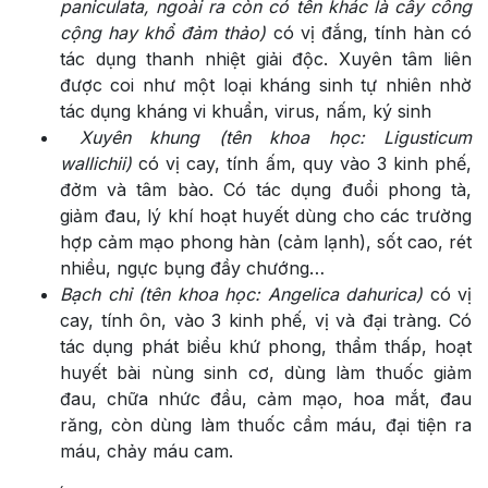
paniculata, ngoài ra còn có tên khác là cây công
cộng hay khổ đảm thảo)
có vị đắng, tính hàn có
tác dụng thanh nhiệt giải độc. Xuyên tâm liên
được coi như một loại kháng sinh tự nhiên nhờ
tác dụng kháng vi khuẩn, virus, nấm, ký sinh
Xuyên khung (tên khoa học: Ligusticum
wallichii)
có vị cay, tính ấm, quy vào 3 kinh phế,
đởm và tâm bào. Có tác dụng đuổi phong tà,
giảm đau, lý khí hoạt huyết dùng cho các trường
hợp cảm mạo phong hàn (cảm lạnh), sốt cao, rét
nhiều, ngực bụng đầy chướng…
Bạch chỉ (tên khoa học: Angelica dahurica)
có vị
cay, tính ôn, vào 3 kinh phế, vị và đại tràng. Có
tác dụng phát biểu khứ phong, thẩm thấp, hoạt
huyết bài nùng sinh cơ, dùng làm thuốc giảm
đau, chữa nhức đầu, cảm mạo, hoa mắt, đau
răng, còn dùng làm thuốc cầm máu, đại tiện ra
máu, chảy máu cam.