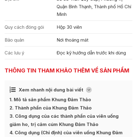
Quận Bình Thạnh, Thành phố Hồ Chí
Minh
Quy cách đóng gói
Hộp 30 viên
Bảo quản
Nơi thoáng mát
Các lưu ý
Đọc kỹ hướng dẫn trước khi dùng
THÔNG TIN THAM KHẢO THÊM VỀ SẢN PHẨM
Ẩn
Xem nhanh nội dung bài viết
[
]
1
Mô tả sản phẩm Khung Đảm Thảo
2
Thành phần của Khung Đảm Thảo
3
Công dụng của các thành phần của viên uống
giảm ho, trị cảm cúm Khung Đảm Thảo
4
Công dụng (Chỉ định) của viên uống Khung Đảm