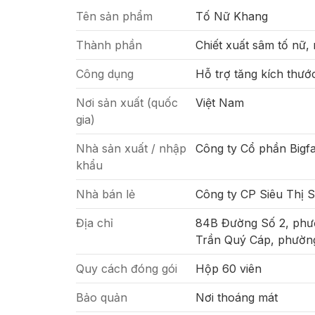
Tên sản phẩm
Tố Nữ Khang
Thành phần
Chiết xuất sâm tố nữ,
Công dụng
Hỗ trợ tăng kích thướ
Nơi sản xuất (quốc
Việt Nam
gia)
Nhà sản xuất / nhập
Công ty Cổ phần Bigf
khẩu
Nhà bán lẻ
Công ty CP Siêu Thị 
Địa chỉ
84B Đường Số 2, phư
Trần Quý Cáp, phường
Quy cách đóng gói
Hộp 60 viên
Bảo quản
Nơi thoáng mát