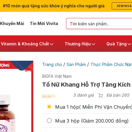
#10 món quà tặng sức khỏe ý nghĩa cho người già
XEM NGA
 Khuyến Mãi
Tin Mới Vivita
Vitamin & Khoáng Chất
Thương Hiệu
Quà Tặng
/
/
Trang chủ
Sản Phẩm
Thực Phẩm Chức Nă
-8%
BIGFA Việt Nam
Tố Nữ Khang Hỗ Trợ Tăng Kích 
5 đánh giá
Đã bán 265
4.80
5
trên 5
Mua 1 hộp( Miễn Phí Vận Chuyển
dựa trên
đánh giá
Mua 3 hộp (Giảm 200.000 đồng)