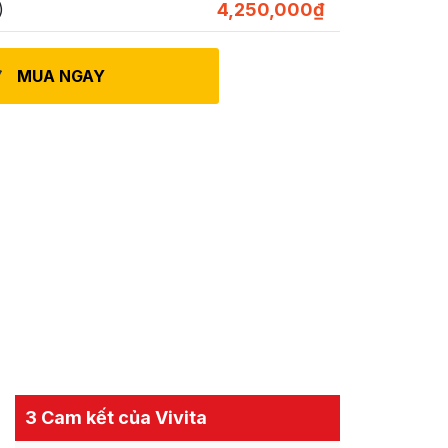
)
4,250,000
₫
là:
tại
2,550,000₫.
là:
2,350,000₫.
MUA NGAY
3 Cam kết của Vivita