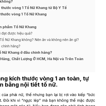
 không?
 thước vòng 1 Tố Nữ Khang từ Bộ Y Tế
 thước vòng 1 Tố Nữ Khang
ản phẩm Tố Nữ Khang
 đạt được hiệu quả?
g Tố Nữ Khang không? Nên ăn và không nên ăn gì?
 chính hãng?
ố Nữ Khang ở đâu chính hãng?
Hãng, Chất Lượng Ở HCM, Hà Nội và Trên Toàn
ăng kích thước vòng 1 an toàn, tự
n bằng nội tiết tố nữ.
của phái nữ, thế nhưng bạn lại bị rơi vào kiếp “bức
út. Đôi khi vì “ngực lép” mà bạn không thể mặc được
trong một góc tử. Nếu bạn đang gặp phải tình trạng