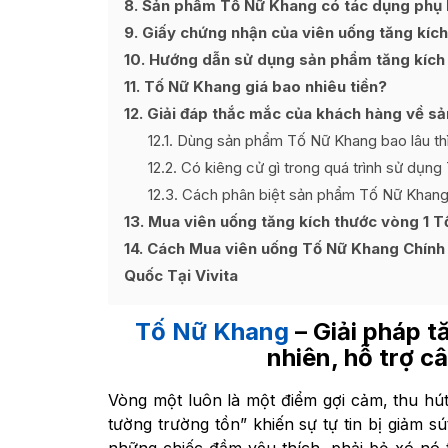
8
Sản phẩm Tố Nữ Khang có tác dụng phụ
9
Giấy chứng nhận của viên uống tăng kích
10
Hướng dẫn sử dụng sản phẩm tăng kích
11
Tố Nữ Khang giá bao nhiêu tiền?
12
Giải đáp thắc mắc của khách hàng về s
12.1
Dùng sản phẩm Tố Nữ Khang bao lâu thì
12.2
Có kiêng cử gì trong quá trình sử dụn
12.3
Cách phân biệt sản phẩm Tố Nữ Khang
13
Mua viên uống tăng kích thước vòng 1 T
14
Cách Mua viên uống Tố Nữ Khang Chính 
Quốc Tại Vivita
Tố Nữ Khang
– Giải pháp t
nhiên, hỗ trợ câ
Vòng một luôn là một điểm gợi cảm, thu hút 
tường trường tồn” khiến sự tự tin bị giảm s
những chiếc đầm yêu thích, phải bỏ xó nó 