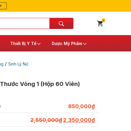
Y
0
Thiết Bị Y Tế
Dược Mỹ Phẩm
/
ng
Sinh Lý Nữ
Thước Vòng 1 (Hộp 60 Viên)
)
850,000
₫
Giá
Giá
2,550,000
₫
2,350,000
₫
gốc
hiện