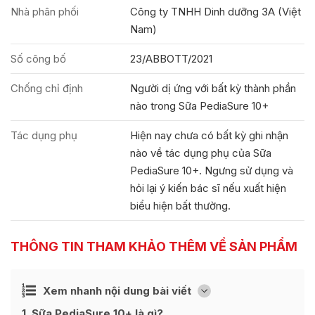
Nhà phân phối
Công ty TNHH Dinh dưỡng 3A (Việt
Nam)
Số công bố
23/ABBOTT/2021
Chống chỉ định
Người dị ứng với bất kỳ thành phần
nào trong Sữa PediaSure 10+
Tác dụng phụ
Hiện nay chưa có bất kỳ ghi nhận
nào về tác dụng phụ của Sữa
PediaSure 10+. Ngưng sử dụng và
hỏi lại ý kiến bác sĩ nếu xuất hiện
biểu hiện bất thường.
THÔNG TIN THAM KHẢO THÊM VỀ SẢN PHẨM
Ẩn
Xem nhanh nội dung bài viết
[
]
1
Sữa PediaSure 10+ là gì?