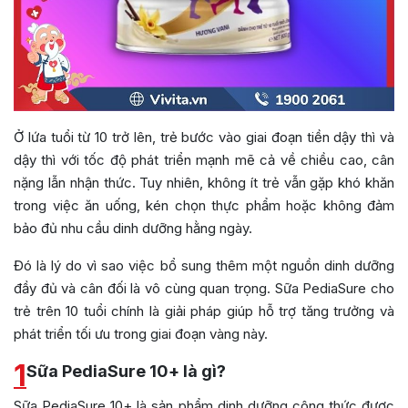
Ở lứa tuổi từ 10 trở lên, trẻ bước vào giai đoạn tiền dậy thì và
dậy thì với tốc độ phát triển mạnh mẽ cả về chiều cao, cân
nặng lẫn nhận thức. Tuy nhiên, không ít trẻ vẫn gặp khó khăn
trong việc ăn uống, kén chọn thực phẩm hoặc không đảm
bảo đủ nhu cầu dinh dưỡng hằng ngày.
Đó là lý do vì sao việc bổ sung thêm một nguồn dinh dưỡng
đầy đủ và cân đối là vô cùng quan trọng. Sữa PediaSure cho
trẻ trên 10 tuổi chính là giải pháp giúp hỗ trợ tăng trưởng và
phát triển tối ưu trong giai đoạn vàng này.
1
Sữa PediaSure 10+ là gì?
Sữa PediaSure 10+ là sản phẩm dinh dưỡng công thức được