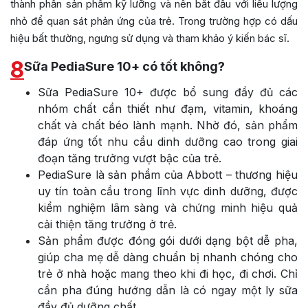
thành phần sản phẩm kỹ lưỡng và nên bắt đầu với liều lượng
nhỏ để quan sát phản ứng của trẻ. Trong trường hợp có dấu
hiệu bất thường, ngưng sử dụng và tham khảo ý kiến bác sĩ.
8
Sữa PediaSure 10+ có tốt không?
Sữa PediaSure 10+ được bổ sung đầy đủ các
nhóm chất cần thiết như đạm, vitamin, khoáng
chất và chất béo lành mạnh. Nhờ đó, sản phẩm
đáp ứng tốt nhu cầu dinh dưỡng cao trong giai
đoạn tăng trưởng vượt bậc của trẻ.
PediaSure là sản phẩm của Abbott – thương hiệu
uy tín toàn cầu trong lĩnh vực dinh dưỡng, được
kiểm nghiệm lâm sàng và chứng minh hiệu quả
cải thiện tăng trưởng ở trẻ.
Sản phẩm được đóng gói dưới dạng bột dễ pha,
giúp cha mẹ dễ dàng chuẩn bị nhanh chóng cho
trẻ ở nhà hoặc mang theo khi đi học, đi chơi. Chỉ
cần pha đúng hướng dẫn là có ngay một ly sữa
đầy đủ dưỡng chất.