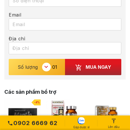
Email
Địa chỉ
MUA NGAY
Số lượng
Các sản phẩm bổ trợ
-4%
0902 6669 62
Lên đầu
Gặp dược sĩ