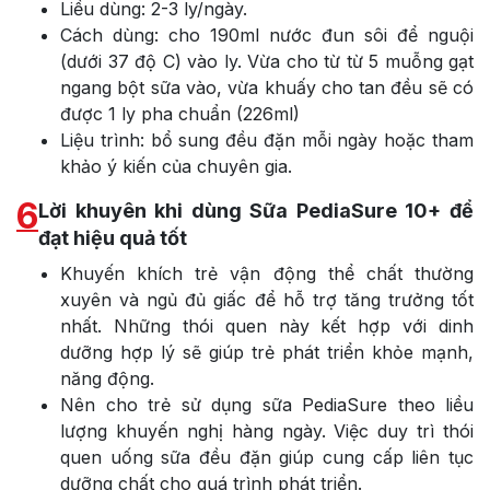
Liều dùng: 2-3 ly/ngày.
Cách dùng: cho 190ml nước đun sôi để nguội
(dưới 37 độ C) vào ly. Vừa cho từ từ 5 muỗng gạt
ngang bột sữa vào, vừa khuấy cho tan đều sẽ có
được 1 ly pha chuẩn (226ml)
Liệu trình: bổ sung đều đặn mỗi ngày hoặc tham
khảo ý kiến của chuyên gia.
6
Lời khuyên khi dùng Sữa PediaSure 10+ để
đạt hiệu quả tốt
Khuyến khích trẻ vận động thể chất thường
xuyên và ngủ đủ giấc để hỗ trợ tăng trưởng tốt
nhất. Những thói quen này kết hợp với dinh
dưỡng hợp lý sẽ giúp trẻ phát triển khỏe mạnh,
năng động.
Nên cho trẻ sử dụng sữa PediaSure theo liều
lượng khuyến nghị hàng ngày. Việc duy trì thói
quen uống sữa đều đặn giúp cung cấp liên tục
dưỡng chất cho quá trình phát triển.