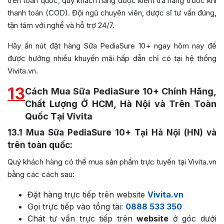
trên toàn quốc, quý khách hàng được kiểm tra hàng trước khi
thanh toán (COD). Đội ngũ chuyên viên, dược sĩ tư vấn đúng,
tận tâm với nghề và hỗ trợ 24/7.
Hãy ấn nút đặt hàng Sữa PediaSure 10+ ngay hôm nay để
được hưởng nhiều khuyến mãi hấp dẫn chỉ có tại hệ thống
Vivita.vn.
13
Cách Mua Sữa PediaSure 10+ Chính Hãng,
Chất Lượng Ở HCM, Hà Nội và Trên Toàn
Quốc Tại Vivita
13.1
Mua Sữa PediaSure 10+ Tại Hà Nội (HN) và
trên toàn quốc:
Quý khách hàng có thể mua sản phẩm trực tuyến tại Vivita.vn
bằng các cách sau:
Đặt hàng trực tiếp trên website
Vivita.vn
Gọi trực tiếp vào tổng tài:
0888 533 350
Chát tư vấn trực tiếp trên
website
ở góc dưới