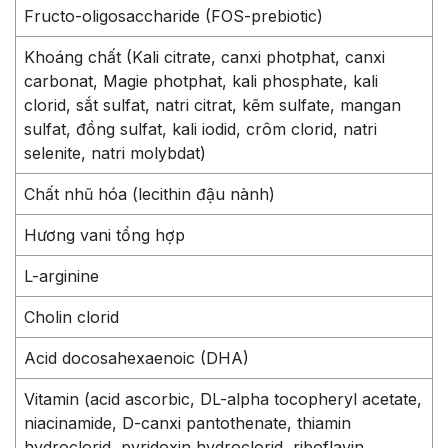
Fructo-oligosaccharide (FOS-prebiotic)
Khoáng chất (Kali citrate, canxi photphat, canxi
carbonat, Magie photphat, kali phosphate, kali
clorid, sắt sulfat, natri citrat, kẽm sulfate, mangan
sulfat, đồng sulfat, kali iodid, crôm clorid, natri
selenite, natri molybdat)
Chất nhũ hóa (lecithin đậu nành)
Hương vani tổng hợp
L-arginine
Cholin clorid
Acid docosahexaenoic (DHA)
Vitamin (acid ascorbic, DL-alpha tocopheryl acetate,
niacinamide, D-canxi pantothenate, thiamin
hydroclorid, pyridoxin hydroclorid, riboflavin,