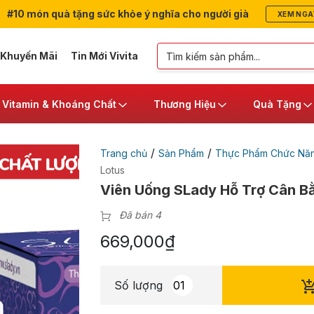
#10 món quà tặng sức khỏe ý nghĩa cho người già
XEM NGA
 Khuyến Mãi
Tin Mới Vivita
Vitamin & Khoáng Chất
Thương Hiệu
Quà Tặng
/
/
Trang chủ
Sản Phẩm
Thực Phẩm Chức Nă
Lotus
Viên Uống SLady Hỗ Trợ Cân Bằ
Đã bán 4
669,000
₫
Số lượng