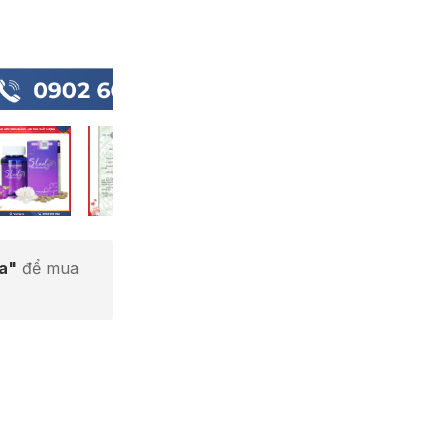
ta"
để mua