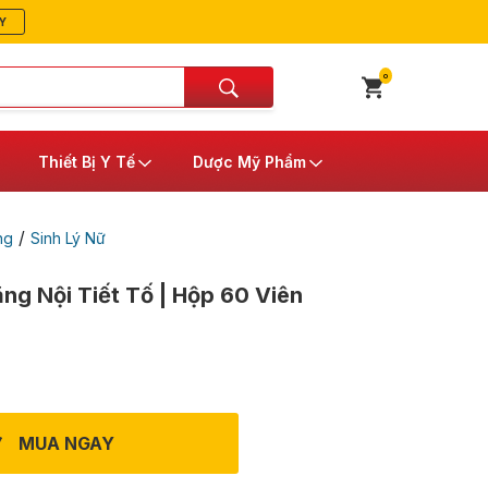
Y
0
Thiết Bị Y Tế
Dược Mỹ Phẩm
/
ng
Sinh Lý Nữ
ng Nội Tiết Tố | Hộp 60 Viên
MUA NGAY