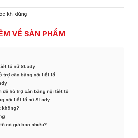
ớc khi dùng
ÊM VỀ SẢN PHẨM
iết tố nữ SLady
trợ cân bằng nội tiết tố
ady
ể hỗ trợ cân bằng nội tiết tố
g nội tiết tố nữ SLady
t không?
ng
 tố có giá bao nhiêu?