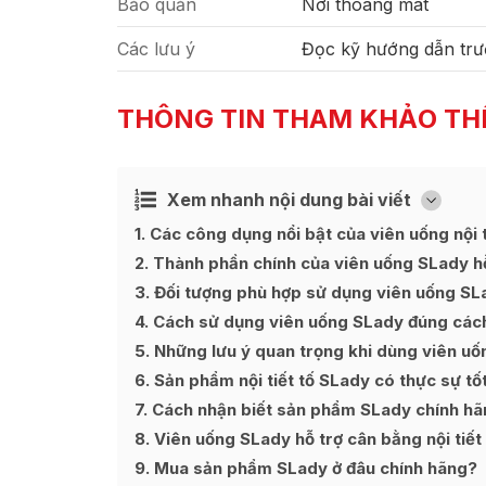
Bảo quản
Nơi thoáng mát
Các lưu ý
Đọc kỹ hướng dẫn trư
THÔNG TIN THAM KHẢO TH
Xem nhanh nội dung bài viết
Ẩn
[
]
1
Các công dụng nổi bật của viên uống nội t
2
Thành phần chính của viên uống SLady hỗ 
3
Đối tượng phù hợp sử dụng viên uống SL
4
Cách sử dụng viên uống SLady đúng cách đ
5
Những lưu ý quan trọng khi dùng viên uốn
6
Sản phẩm nội tiết tố SLady có thực sự tố
7
Cách nhận biết sản phẩm SLady chính hã
8
Viên uống SLady hỗ trợ cân bằng nội tiết
9
Mua sản phẩm SLady ở đâu chính hãng?