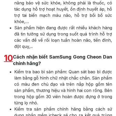
năng bảo vệ sức khỏe, không phải là thuốc, có
tác dụng hỗ trợ hoạt huyết, ổn định huyết áp, hỗ
trợ tai biến mạch máu não, hỗ trợ bồi bổ sức
khỏe,…
Sản phẩm hiện đang được rất nhiều khách hàng
đã tin tưởng sử dụng trong suốt quá trình hỗ trợ
các vấn đề về rối loạn tuần hoàn não, tiền đình,
đột quỵ,..
10
Cách nhận biết SamSung Gong Cheon Dan
chính hãng?
Kiểm tra bao bì sản phẩm: Quan sát bao bì được
làm bằng gỗ hình chữ nhật chắc chắn. Sản phẩm
có màu đen chủ đạo và trên nắp hộp gồm tên
sản phẩm, thương hiệu và hình hai con rồng. Bên
trong hộp gồm 30 viên hoàn được đựng ở trong
từng lọ nhỏ.
Kiểm tra sản phẩm chính hãng bằng cách sử
dụng phần mềm icheck sẽ cho ra kết quả trùng