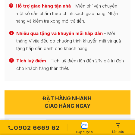
Hỗ trợ giao hàng tận nhà
- Miễn phí vận chuyển
1
một số sản phẩm theo chính sách giao hàng. Nhận
hàng và kiểm tra xong mới trả tiền.
Nhiều quà tặng và khuyến mãi hấp dẫn
- Mỗi
2
tháng Vivita đều có chương trình khuyến mãi và quà
tặng hấp dẫn dành cho khách hàng.
Tích luỹ điểm
- Tích luỹ điểm lên đến 2% giá trị đơn
3
cho khách hàng thân thiết.
ĐẶT HÀNG NHANH
GIAO HÀNG NGAY
Samsung Gong Cheon Dan Viên
0902 6669 62
Uống Hỗ Trợ Ổn Định Huyết Áp, Hỗ
Lên đầu
Gặp dược sĩ