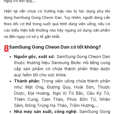
nguy cơ đột quỵ,…
Hiện tại vẫn chưa có trường hợp nào bị tác dụng phụ khi
dùng SamSung Gong Cheon Dan. Tuy nhiên, người dùng cần
theo dõi cơ thể trong suốt quá trình dùng viên uống, nếu có
các biểu hiện bất thường nào hãy ngưng sử dụng sản phẩm
và đến ngay cơ sở y tế gần nhất.
8
SamSung Gong Cheon Dan có tốt không?
Nguồn gốc, xuất xứ:
SamSung Gong Cheon Dan
thuộc thương hiệu Samsung Biotic nổi tiếng cung
cấp sản phẩm có chứa thành phần thảo dược
quý hiếm tốt cho sức khỏe.
Thành phần:
Trong viên uống chứa thành phần
như: Mật Ong, Đương Quy, Hoài Sơn, Thược
Dược, Địa Hoàng, Ngũ Vị Tử Bắc, Câu Kỳ Tử,
Thiên Cung, Cam Thảo, Phúc Bồn Tử, Nhân
Sâm, Đông Trùng Hạ Thảo, Trầm Hương,…
Nhà máy sản xuất, công nghệ:
SamSung Gong