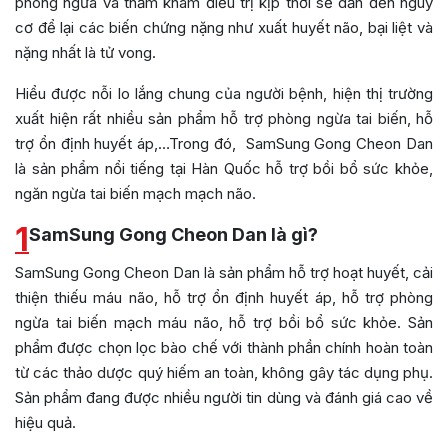
phòng ngừa và thăm khám điều trị kịp thời sẽ dẫn đến nguy
cơ để lại các biến chứng nặng như xuất huyết não, bại liệt và
nặng nhất là tử vong.
Hiểu được nỗi lo lắng chung của người bệnh, hiện thị trường
xuất hiện rất nhiều sản phẩm hỗ trợ phòng ngừa tai biến, hỗ
trợ ổn định huyết áp,…Trong đó, SamSung Gong Cheon Dan
là sản phẩm nổi tiếng tại Hàn Quốc hỗ trợ bồi bổ sức khỏe,
ngăn ngừa tai biến mạch mạch não.
1
SamSung Gong Cheon Dan là gì?
SamSung Gong Cheon Dan là sản phẩm hỗ trợ hoạt huyết, cải
thiện thiếu máu não, hỗ trợ ổn định huyết áp, hỗ trợ phòng
ngừa tai biến mạch máu não, hỗ trợ bồi bổ sức khỏe. Sản
phẩm được chọn lọc bào chế với thành phần chính hoàn toàn
từ các thảo dược quý hiếm an toàn, không gây tác dụng phụ.
Sản phẩm đang được nhiều người tin dùng và đánh giá cao về
hiệu quả.