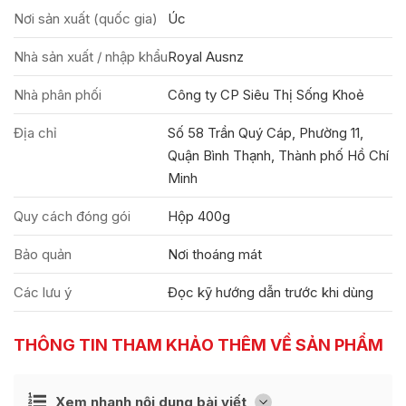
Nơi sản xuất (quốc gia)
Úc
Nhà sản xuất / nhập khẩu
Royal Ausnz
Nhà phân phối
Công ty CP Siêu Thị Sống Khoẻ
Địa chỉ
Số 58 Trần Quý Cáp, Phường 11,
Quận Bình Thạnh, Thành phố Hồ Chí
Minh
Quy cách đóng gói
Hộp 400g
Bảo quản
Nơi thoáng mát
Các lưu ý
Đọc kỹ hướng dẫn trước khi dùng
THÔNG TIN THAM KHẢO THÊM VỀ SẢN PHẨM
Ẩn
Xem nhanh nội dung bài viết
[
]