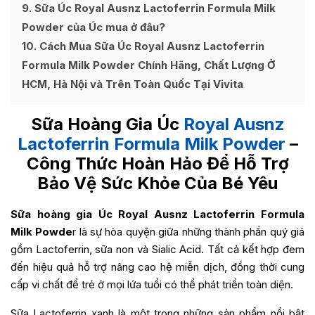
9
Sữa Úc Royal Ausnz Lactoferrin Formula Milk
Powder của Úc mua ở đâu?
10
Cách Mua Sữa Úc Royal Ausnz Lactoferrin
Formula Milk Powder Chính Hãng, Chất Lượng Ở
HCM, Hà Nội và Trên Toàn Quốc Tại Vivita
Sữa Hoàng Gia Úc
Royal Ausnz
Lactoferrin Formula Milk Powder
–
Công Thức Hoàn Hảo Để Hỗ Trợ
Bảo Vệ Sức Khỏe Của Bé Yêu
Sữa hoàng gia Úc Royal Ausnz Lactoferrin Formula
Milk Powde
r là sự hòa quyện giữa những thành phần quý giá
gồm Lactoferrin, sữa non và Sialic Acid. Tất cả kết hợp đem
đến hiệu quả hỗ trợ nâng cao hệ miễn dịch, đồng thời cung
cấp vi chất để trẻ ở mọi lứa tuổi có thể phát triển toàn diện.
Sữa Lactoferrin xanh là một trong những sản phẩm nổi bật