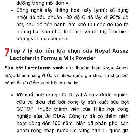
dưỡng trong mỗi đơn vị.
Công nghệ sấy thăng hoa (sấy lạnh): sử dụng
nhiệt độ tiêu chuẩn -30 độ C để lấy đi 90% độ
ẩm, sau đó tiến hành làm khô thứ cấp để tạo ra
những hạt sữa nhỏ, khô mịn và rất tơi, ít bị hiện
tượng vón cục khi pha.
7
Top 7 lý do nên lựa chọn sữa Royal Ausnz
Lactoferrin Formula Milk Powder
Sữa bột Lactoferrin xanh
của thương hiệu Royal Ausnz
được khách hàng ở Úc và nhiều quốc gia khác tin chọn bởi
có nhiều ưu điểm vượt trội, cụ thể là:
Về xuất xứ:
dòng sữa Royal Ausnz được nghiên
cứu và điều chế bởi công ty sản xuất sữa bột
GOTOP, thuộc thành viên của Hiệp hội công
nghiệp sữa Úc DIAA. Công ty đã có thâm niên
hoạt động đến 160 năm, hiện đã phân phối sản
phẩm rộng khắp nước Úc cùng hơn 10 quốc gia