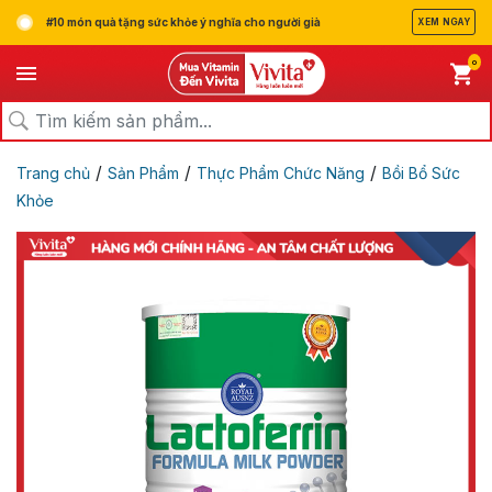
#10 món quà tặng sức khỏe ý nghĩa cho người già
XEM NGAY
0
/
/
/
Trang chủ
Sản Phẩm
Thực Phẩm Chức Năng
Bồi Bổ Sức
Khỏe