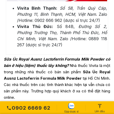
Vivita Bình Thạnh:
Số 58, Trần Quý Cáp,
Phường 11, Bình Thạnh, HCM, Việt Nam
. Zalo
/Hotline: 0902 666 962 (dược sĩ trực 24/7)
Vivita Thủ Đức:
Số 84B
, Đường Số 2,
Phường Trường Thọ, Thành Phố Thủ Đức, Hồ
Chí Minh, Việt Nam
. Zalo /Hotline: 0889 118
267 (dược sĩ trực 24/7)
Sữa Úc Royal Ausnz Lactoferrin Formula Milk Powder
có
bán ở hiệu (tiệm) thuốc tây không?
Nhà thuốc Vivita là một
trong những nhà thuốc có bán sản phẩm
Sữa Úc Royal
Ausnz Lactoferrin Formula Milk Powder
tại Hồ Chí Minh.
Các nhà thuốc trên các tỉnh thành khác hiện tại vẫn chưa có
sản phẩm này. Trường hợp quý khách ở xa có thể đặt hàng
online.
0902 6669 62
Quý khách ở xa có thể gọi cho trước cho dược sĩ để xác
Lên đầu
Gặp dược sĩ