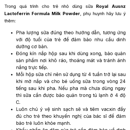
Trong quá trình cho trẻ nhỏ dùng sữa
Royal Ausnz
Lactoferrin Formula Milk Powder
, phụ huynh hãy lưu ý
thêm:
Pha lượng sữa đúng theo hướng dẫn, tương ứng
với độ tuổi của trẻ để đảm bảo nhu cầu dinh
dưỡng cơ bản.
Đóng kín nắp hộp sau khi dùng xong, bảo quản
sản phẩm nơi khô ráo, thoáng mát và tránh ánh
nắng trực tiếp.
Mỗi hộp sữa chỉ nên sử dụng từ 4 tuần trở lại sau
khi mở nắp và cho bé uống sữa trong vòng 24
tiếng sau khi pha. Nếu pha mà chưa dùng ngay
thì sữa cần được bảo quản trong tủ lạnh ở 4 độ
C.
Luôn chú ý vệ sinh sạch sẽ và tiêm vacxin đầy
đủ cho trẻ theo khuyến nghị của bác sĩ để đảm
bảo trẻ luôn khỏe mạnh.
Khẩu phần ăn dặm của trẻ cần đảm bảo về dinh