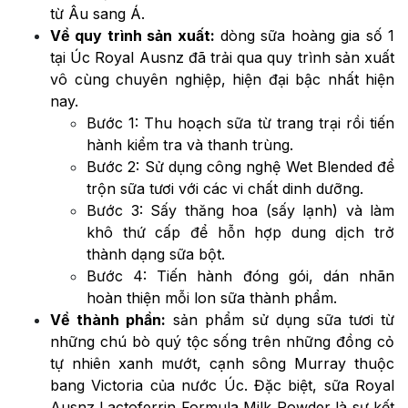
từ Âu sang Á.
Về quy trình sản xuất:
dòng sữa hoàng gia số 1
tại Úc Royal Ausnz đã trải qua quy trình sản xuất
vô cùng chuyên nghiệp, hiện đại bậc nhất hiện
nay.
Bước 1: Thu hoạch sữa từ trang trại rồi tiến
hành kiểm tra và thanh trùng.
Bước 2: Sử dụng công nghệ Wet Blended để
trộn sữa tươi với các vi chất dinh dưỡng.
Bước 3: Sấy thăng hoa (sấy lạnh) và làm
khô thứ cấp để hỗn hợp dung dịch trở
thành dạng sữa bột.
Bước 4: Tiến hành đóng gói, dán nhãn
hoàn thiện mỗi lon sữa thành phẩm.
Về thành phần:
sản phẩm sử dụng sữa tươi từ
những chú bò quý tộc sống trên những đồng cỏ
tự nhiên xanh mướt, cạnh sông Murray thuộc
bang Victoria của nước Úc. Đặc biệt, sữa Royal
Ausnz Lactoferrin Formula Milk Powder là sự kết