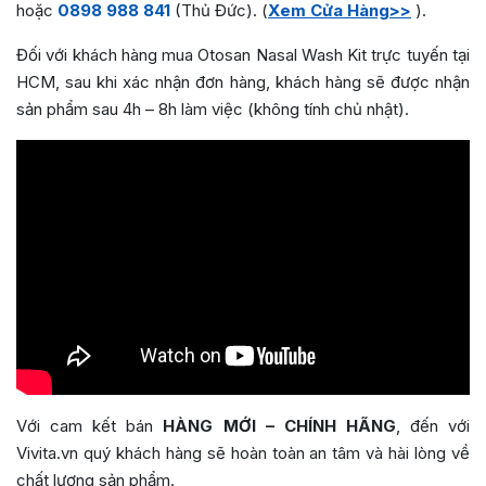
hoặc
0898 988 841
(Thủ Đức). (
Xem Cửa Hàng>>
).
Đối với khách hàng mua Otosan Nasal Wash Kit trực tuyến tại
HCM, sau khi xác nhận đơn hàng, khách hàng sẽ được nhận
sản phẩm sau 4h – 8h làm việc (không tính chủ nhật).
Với cam kết bán
HÀNG MỚI – CHÍNH HÃNG
, đến với
Vivita.vn quý khách hàng sẽ hoàn toàn an tâm và hài lòng về
chất lượng sản phẩm.