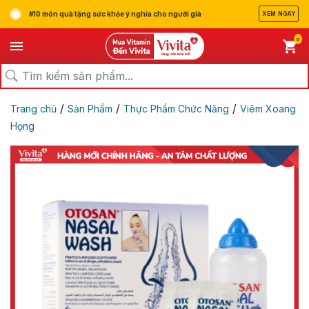
#10 món quà tặng sức khỏe ý nghĩa cho người già
XEM NGAY
0
/
/
/
Trang chủ
Sản Phẩm
Thực Phẩm Chức Năng
Viêm Xoang
Họng