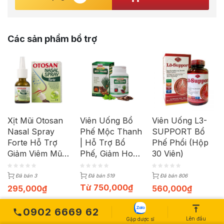
Các sản phẩm bổ trợ
Xịt Mũi Otosan
Viên Uống Bổ
Viên Uống L3-
Nasal Spray
Phế Mộc Thanh
SUPPORT Bổ
Forte Hỗ Trợ
| Hỗ Trợ Bổ
Phế Phổi (Hộp
Giảm Viêm Mũi
Phế, Giảm Ho |
30 Viên)
Dị Ứng Chai
Hộp 60 Viên
30ml
Đã bán 3
Đã bán 519
Đã bán 806
Từ
750,000
₫
295,000
₫
560,000
₫
0902 6669 62
Lên đầu
Gặp dược sĩ