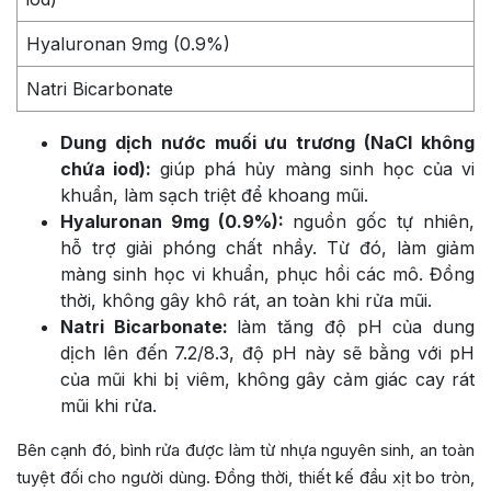
Hyaluronan 9mg (0.9%)
Natri Bicarbonate
Dung dịch nước muối ưu trương (NaCl không
chứa iod):
giúp phá hủy màng sinh học của vi
khuẩn, làm sạch triệt để khoang mũi.
Hyaluronan 9mg (0.9%):
nguồn gốc tự nhiên,
hỗ trợ giải phóng chất nhầy. Từ đó, làm giảm
màng sinh học vi khuẩn, phục hồi các mô. Đồng
thời, không gây khô rát, an toàn khi rửa mũi.
Natri Bicarbonate:
làm tăng độ pH của dung
dịch lên đến 7.2/8.3, độ pH này sẽ bằng với pH
của mũi khi bị viêm, không gây cảm giác cay rát
mũi khi rửa.
Bên cạnh đó, bình rửa được làm từ nhựa nguyên sinh, an toàn
tuyệt đối cho người dùng. Đồng thời, thiết kế đầu xịt bo tròn,