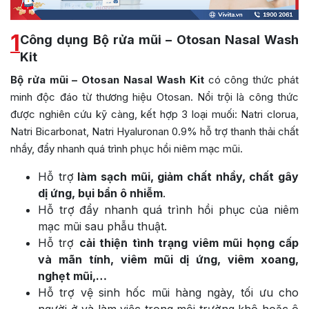
1
Công dụng Bộ rửa mũi – Otosan Nasal Wash
Kit
Bộ rửa mũi – Otosan Nasal Wash Kit
có công thức phát
minh độc đáo từ thương hiệu Otosan. Nổi trội là công thức
được nghiên cứu kỹ càng, kết hợp 3 loại muối: Natri clorua,
Natri Bicarbonat, Natri Hyaluronan 0.9% hỗ trợ thanh thải chất
nhầy, đẩy nhanh quá trình phục hồi niêm mạc mũi.
Hỗ trợ
làm sạch mũi, giảm chất nhầy, chất gây
dị ứng, bụi bẩn ô nhiễm
.
Hỗ trợ đẩy nhanh quá trình hồi phục của niêm
mạc mũi sau phẫu thuật.
Hỗ trợ
cải thiện tình trạng viêm mũi họng cấp
và mãn tính, viêm mũi dị ứng, viêm xoang,
nghẹt mũi,…
Hỗ trợ vệ sinh hốc mũi hàng ngày, tối ưu cho