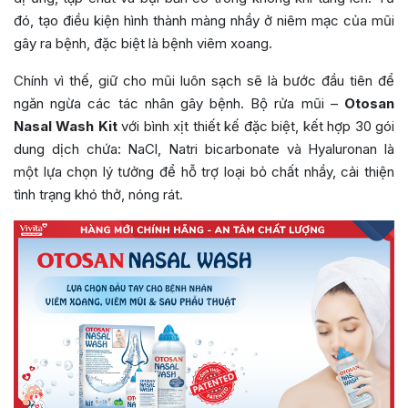
đó, tạo điều kiện hình thành màng nhầy ở niêm mạc của mũi
gây ra bệnh, đặc biệt là bệnh viêm xoang.
Chính vì thế, giữ cho mũi luôn sạch sẽ là bước đầu tiên để
ngăn ngừa các tác nhân gây bệnh. Bộ rửa mũi –
Otosan
Nasal Wash Kit
với bình xịt thiết kế đặc biệt, kết hợp 30 gói
dung dịch chứa: NaCl, Natri bicarbonate và Hyaluronan là
một lựa chọn lý tưởng để hỗ trợ loại bỏ chất nhầy, cải thiện
tình trạng khó thở, nóng rát.