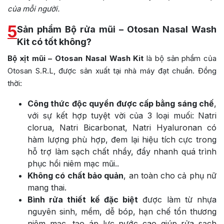
của mỗi người.
5
Sản phẩm Bộ rửa mũi – Otosan Nasal Wash
Kit có tốt không?
Bộ xịt mũi – Otosan Nasal Wash Kit
là bộ sản phẩm của
Otosan S.R.L, được sản xuất tại nhà máy đạt chuẩn. Đồng
thời:
Công thức độc quyền được cấp bằng sáng chế
,
với sự kết hợp tuyệt vời của 3 loại muối: Natri
clorua, Natri Bicarbonat, Natri Hyaluronan có
hàm lượng phù hợp, đem lại hiệu tích cực trong
hỗ trợ làm sạch chất nhầy, đẩy nhanh quá trình
phục hồi niêm mạc mũi..
Không có chất bảo quản
, an toàn cho cả phụ nữ
mang thai.
Bình rửa thiết kế đặc biệt
được làm từ nhựa
nguyên sinh, mềm, dễ bóp, hạn chế tổn thương
niêm mạc, tạo áp lực nước cao giúp rửa sạch