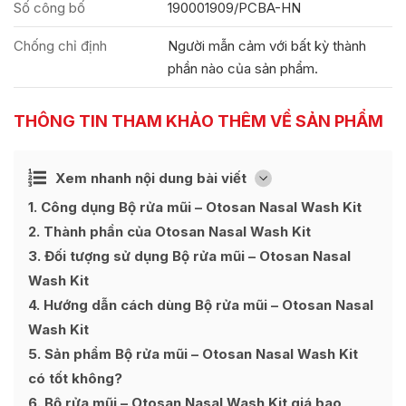
Số công bố
190001909/PCBA-HN
Chống chỉ định
Người mẫn cảm với bất kỳ thành
phần nào của sản phẩm.
THÔNG TIN THAM KHẢO THÊM VỀ SẢN PHẨM
Ẩn
Xem nhanh nội dung bài viết
[
]
1
Công dụng Bộ rửa mũi – Otosan Nasal Wash Kit
2
Thành phần của Otosan Nasal Wash Kit
3
Đối tượng sử dụng Bộ rửa mũi – Otosan Nasal
Wash Kit
4
Hướng dẫn cách dùng Bộ rửa mũi – Otosan Nasal
Wash Kit
5
Sản phẩm Bộ rửa mũi – Otosan Nasal Wash Kit
có tốt không?
6
Bộ rửa mũi – Otosan Nasal Wash Kit giá bao