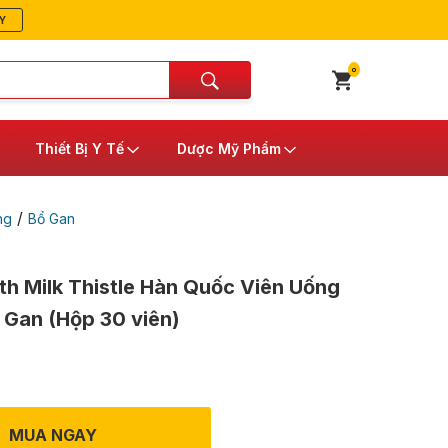
Y
0
Thiết Bị Y Tế
Dược Mỹ Phẩm
/
ng
Bổ Gan
th Milk Thistle Hàn Quốc Viên Uống
Gan (Hộp 30 viên)
MUA NGAY