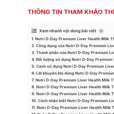
THÔNG TIN THAM KHẢO TH
Xem nhanh nội dung bài viết
Ẩn
[
]
1
Nutri D-Day Premium Liver Health Milk Thi
2
Công dụng của Nutri D-Day Premium Live
3
Thành phần của Nutri D-Day Premium Liv
4
Đối tượng sử dụng Nutri D-Day Premium L
5
Cách sử dụng Nutri D-Day Premium Liver
6
Lời khuyên khi dùng Nutri D-Day Premium 
7
Nutri D-Day Premium Liver Health Milk T
8
Nutri D-Day Premium Liver Health Milk T
9
Nutri D-Day Premium Liver Health Milk T
10
Cách nhận biết Nutri D-Day Premium Liv
11
Nutri D-Day Premium Liver Health Milk T