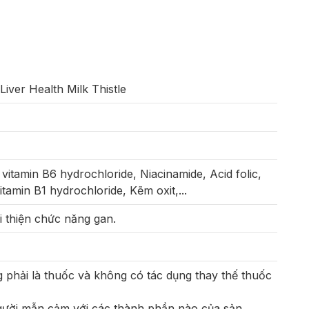
iver Health Milk Thistle
 vitamin B6 hydrochloride, Niacinamide, Acid folic,
tamin B1 hydrochloride, Kẽm oxit,...
i thiện chức năng gan.
phải là thuốc và không có tác dụng thay thế thuốc
ười mẫn cảm với các thành phần nào của sản