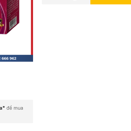
ta"
để mua