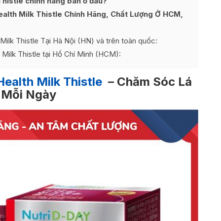
Thistle chính hãng bán ở đâu?
alth Milk Thistle Chính Hãng, Chất Lượng Ở HCM,
ilk Thistle Tại Hà Nội (HN) và trên toàn quốc:
Milk Thistle tại Hồ Chí Minh (HCM):
ealth Milk Thistle
– Chăm Sóc Lá
 Mỗi Ngày