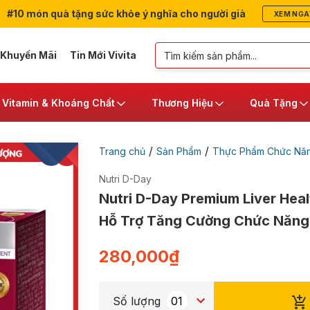
#10 món quà tặng sức khỏe ý nghĩa cho người già
XEM NGA
 Khuyến Mãi
Tin Mới Vivita
Vitamin & Khoáng Chất
Thương Hiệu
Quà Tặng
/
/
Trang chủ
Sản Phẩm
Thực Phẩm Chức Nă
Nutri D-Day
Nutri D-Day Premium Liver Heal
Hỗ Trợ Tăng Cường Chức Năng 
280,000
₫
Số lượng