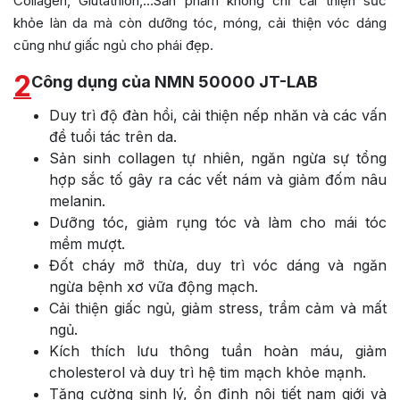
Collagen, Glutathion,…Sản phẩm không chỉ cải thiện sức
khỏe làn da mà còn dưỡng tóc, móng, cải thiện vóc dáng
cũng như giấc ngủ cho phái đẹp.
2
Công dụng của NMN 50000 JT-LAB
Duy trì độ đàn hồi, cải thiện nếp nhăn và các vấn
đề tuổi tác trên da.
Sản sinh collagen tự nhiên, ngăn ngừa sự tổng
hợp sắc tố gây ra các vết nám và giảm đốm nâu
melanin.
Dưỡng tóc, giảm rụng tóc và làm cho mái tóc
mềm mượt.
Đốt cháy mỡ thừa, duy trì vóc dáng và ngăn
ngừa bệnh xơ vữa động mạch.
Cải thiện giấc ngủ, giảm stress, trầm cảm và mất
ngủ.
Kích thích lưu thông tuần hoàn máu, giảm
cholesterol và duy trì hệ tim mạch khỏe mạnh.
Tăng cường sinh lý, ổn định nội tiết nam giới và