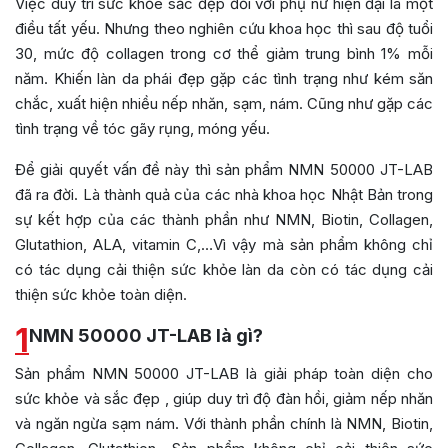
Việc duy trì sức khỏe sắc đẹp đối với phụ nữ hiện đại là một
điều tất yếu. Nhưng theo nghiên cứu khoa học thì sau độ tuổi
30, mức độ collagen trong cơ thể giảm trung bình 1% mỗi
năm. Khiến làn da phái đẹp gặp các tình trạng như kém săn
chắc, xuất hiện nhiều nếp nhăn, sạm, nám. Cũng như gặp các
tình trạng về tóc gãy rụng, móng yếu.
Để giải quyết vấn đề này thì sản phẩm NMN 50000 JT-LAB
đã ra đời. Là thành quả của các nhà khoa học Nhật Bản trong
sự kết hợp của các thành phần như NMN, Biotin, Collagen,
Glutathion, ALA, vitamin C,…Vì vậy mà sản phẩm không chỉ
có tác dụng cải thiện sức khỏe làn da còn có tác dụng cải
thiện sức khỏe toàn diện.
1
NMN 50000 JT-LAB là gì?
Sản phẩm NMN 50000 JT-LAB là giải pháp toàn diện cho
sức khỏe và sắc đẹp , giúp duy trì độ đàn hồi, giảm nếp nhăn
và ngăn ngừa sạm nám. Với thành phần chính là NMN, Biotin,