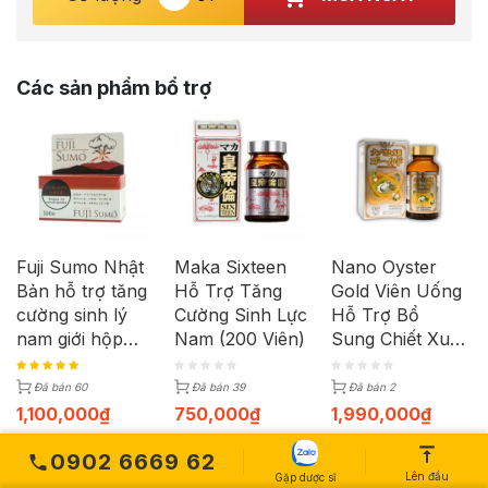
Các sản phẩm bổ trợ
Fuji Sumo Nhật
Maka Sixteen
Nano Oyster
Bản hỗ trợ tăng
Hỗ Trợ Tăng
Gold Viên Uống
cường sinh lý
Cường Sinh Lực
Hỗ Trợ Bổ
nam giới hộp
Nam (200 Viên)
Sung Chiết Xuất
100 viên
Hàu, Hỗ Trợ
Tăng Cường
Đã bán 60
Đã bán 39
Đã bán 2
Sinh Lý Nam
1,100,000
₫
750,000
₫
1,990,000
₫
Giới (Hộp 120
viên)
0902 6669 62
-4%
Lên đầu
Gặp dược sĩ