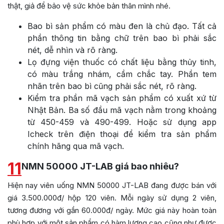
thật, giả để bảo vệ sức khỏe bản thân mình nhé.
Bao bì sản phẩm có màu đen là chủ đạo. Tất cả
phần thông tin bằng chữ trên bao bì phải sắc
nét, dễ nhìn và rõ ràng.
Lọ đựng viện thuốc có chất liệu bằng thủy tinh,
có màu trắng nhám, cầm chắc tay. Phần tem
nhãn trên bao bì cũng phải sắc nét, rõ ràng.
Kiểm tra phần mã vạch sản phẩm có xuất xứ từ
Nhật Bản. Ba số đầu mã vạch nằm trong khoảng
từ 450-459 và 490-499. Hoặc sử dụng app
Icheck trên điện thoại để kiểm tra sản phẩm
chính hãng qua mã vạch.
11
NMN 50000 JT-LAB giá bao nhiêu?
Hiện nay viên uống NMN 50000 JT-LAB đang được bán với
giá 3.500.000đ/ hộp 120 viên. Mỗi ngày sử dụng 2 viên,
tương đương với gần 60.000đ/ ngày. Mức giá này hoàn toàn
phù hợp với một sản phẩm có hàm lượng cao cũng như được