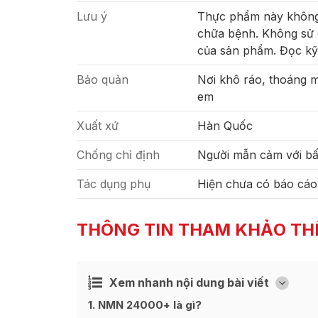
Lưu ý
Thực phẩm này không 
chữa bệnh. Không sử 
của sản phẩm. Đọc kỹ
Bảo quản
Nơi khô ráo, thoáng má
em
Xuất xứ
Hàn Quốc
Chống chỉ định
Người mẫn cảm với bấ
Tác dụng phụ
Hiện chưa có báo cáo
THÔNG TIN THAM KHẢO TH
Xem nhanh nội dung bài viết
Ẩn
[
]
1
NMN 24000+ là gì?