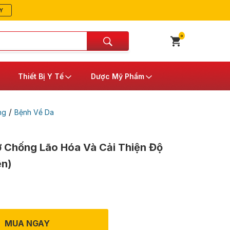
Y
0
Thiết Bị Y Tế
Dược Mỹ Phẩm
/
ng
Bệnh Về Da
 Chống Lão Hóa Và Cải Thiện Độ
ên)
MUA NGAY