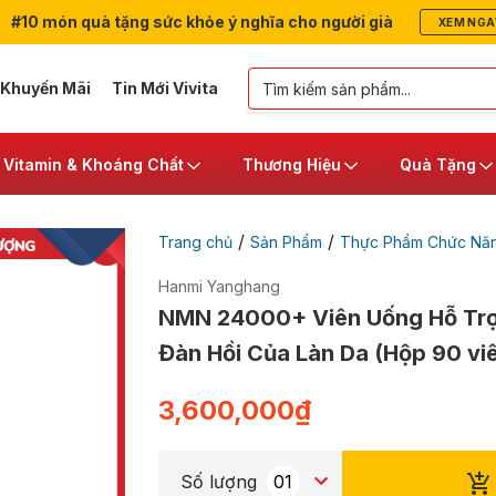
#10 món quà tặng sức khỏe ý nghĩa cho người già
XEM NGA
 Khuyến Mãi
Tin Mới Vivita
Vitamin & Khoáng Chất
Thương Hiệu
Quà Tặng
/
/
Trang chủ
Sản Phẩm
Thực Phẩm Chức Nă
Hanmi Yanghang
NMN 24000+ Viên Uống Hỗ Trợ
Đàn Hồi Của Làn Da (Hộp 90 vi
3,600,000
₫
Số lượng