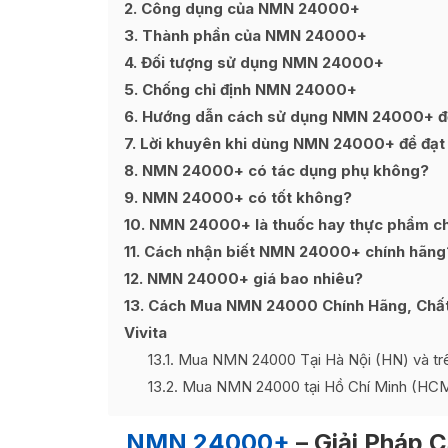
2
Công dụng của NMN 24000+
3
Thành phần của NMN 24000+
4
Đối tượng sử dụng NMN 24000+
5
Chống chỉ định NMN 24000+
6
Hướng dẫn cách sử dụng NMN 24000+ để 
7
Lời khuyên khi dùng NMN 24000+ để đạt 
8
NMN 24000+ có tác dụng phụ không?
9
NMN 24000+ có tốt không?
10
NMN 24000+ là thuốc hay thực phẩm c
11
Cách nhận biết NMN 24000+ chính hãng
12
NMN 24000+ giá bao nhiêu?
13
Cách Mua NMN 24000 Chính Hãng, Chất 
Vivita
13.1
Mua NMN 24000 Tại Hà Nội (HN) và trê
13.2
Mua NMN 24000 tại Hồ Chí Minh (HCM
NMN 24000+
– Giải Pháp C