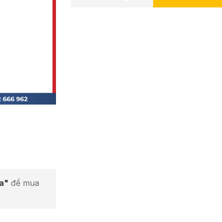
ta"
để mua