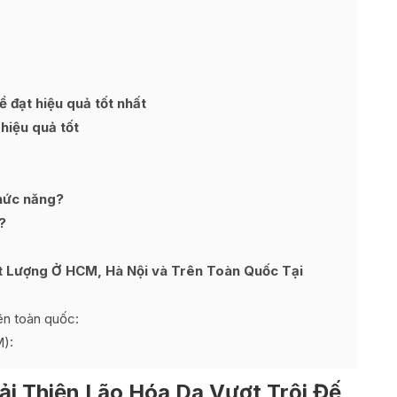
đạt hiệu quả tốt nhất
hiệu quả tốt
hức năng?
?
Lượng Ở HCM, Hà Nội và Trên Toàn Quốc Tại
n toàn quốc:
):
ải Thiện Lão Hóa Da Vượt Trội Đế