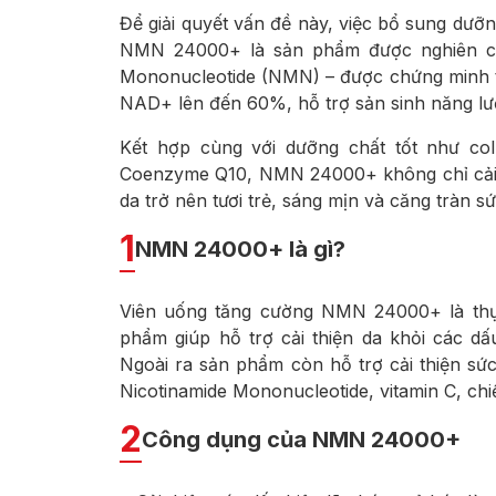
Để giải quyết vấn đề này, việc bổ sung dưỡng
NMN 24000+ là sản phẩm được nghiên cứu
Mononucleotide (NMN) – được chứng minh t
NAD+ lên đến 60%, hỗ trợ sản sinh năng lư
Kết hợp cùng với dưỡng chất tốt như coll
Coenzyme Q10, NMN 24000+ không chỉ cải t
da trở nên tươi trẻ, sáng mịn và căng tràn s
1
NMN 24000+ là gì?
Viên uống tăng cường NMN 24000+ là thự
phẩm giúp hỗ trợ cải thiện da khỏi các d
Ngoài ra sản phẩm còn hỗ trợ cải thiện sứ
Nicotinamide Mononucleotide, vitamin C, chi
2
Công dụng của NMN 24000+