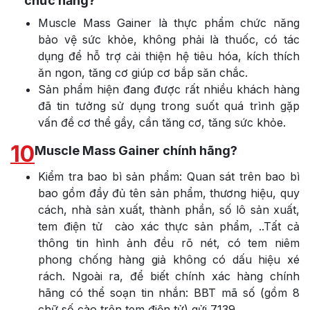
chức năng?
Muscle Mass Gainer là thực phẩm chức năng
bảo vệ sức khỏe, không phải là thuốc, có tác
dụng để hỗ trợ
cải thiện hệ tiêu hóa, kích thích
ăn ngon, tăng cơ giúp cơ bắp săn chắc.
Sản phẩm hiện đang được rất nhiều khách hàng
đã tin tưởng sử dụng trong suốt quá trình gặp
vấn đề cơ thể gầy, cần tăng cơ, tăng sức khỏe.
10
Muscle Mass Gainer chính hãng?
Kiểm tra bao bì sản phẩm: Quan sát trên bao bì
bao gồm đầy đủ tên sản phẩm, thương hiệu, quy
cách, nhà sản xuất, thành phần, số lô sản xuất,
tem điện tử cào xác thực sản phẩm, ..Tất cả
thông tin hình ảnh đều rõ nét, có tem niêm
phong chống hàng giả không có dấu hiệu xé
rách. Ngoài ra, để biết chính xác hàng chính
hãng có thể soạn tin nhắn: BBT mã số (gồm 8
chữ số cào trên tem điện tử) gửi 7139.