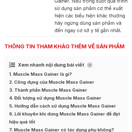
Gainer. Nếu trong suốt quá trình
sử dụng sản phẩm cơ thể xuất
hiện các biểu hiện khác thường
hãy ngừng dùng sản phẩm và
đến ngay cơ sở y tế gần nhất.
THÔNG TIN THAM KHẢO THÊM VỀ SẢN PHẨM
Xem nhanh nội dung bài viết
Ẩn
[
]
1
Muscle Mass Gainer là gì?
2
Công dụng của Muscle Mass Gainer
3
Thành phần Muscle Mass Gainer
4
Đối tượng sử dụng Muscle Mass Gainer
5
Hướng dẫn cách sử dụng Muscle Mass Gainer
6
Lời khuyên khi dùng Muscle Mass Gainer để đạt
hiệu quả tốt
7
Muscle Mass Gainer có tác dụng phụ không?