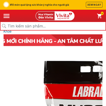
#10 món quà tặng sức khỏe ý nghĩa cho người già
XEM NGAY
0
/
/
/
Trang chủ
Sản Phẩm
Thực Phẩm Chức Năng
Bồi Bổ Sức
Khỏe