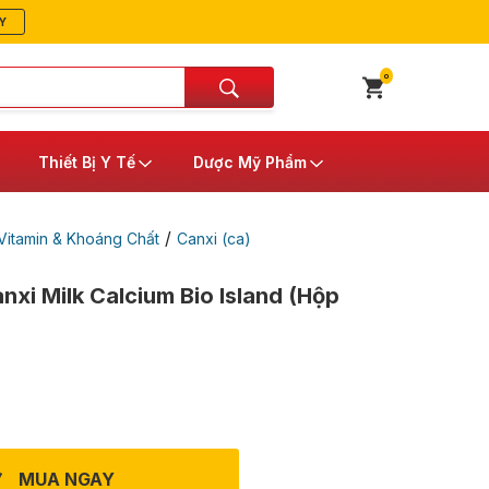
Y
0
Thiết Bị Y Tế
Dược Mỹ Phẩm
/
itamin & Khoáng Chất
Canxi (ca)
nxi Milk Calcium Bio Island (Hộp
MUA NGAY