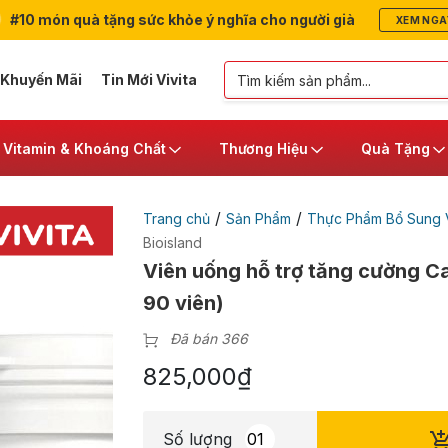
#10 món quà tặng sức khỏe ý nghĩa cho người già
XEM NGA
 Khuyến Mãi
Tin Mới Vivita
Vitamin & Khoáng Chất
Thương Hiệu
Quà Tặng
/
/
Trang chủ
Sản Phẩm
Thực Phẩm Bổ Sung V
Bioisland
Viên uống hỗ trợ tăng cường Ca
90 viên)
Đã bán 366
825,000
₫
Số lượng