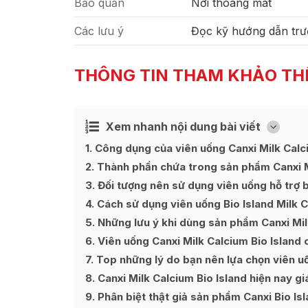
Bảo quản
Nơi thoáng mát
Các lưu ý
Đọc kỹ hướng dẫn trư
THÔNG TIN THAM KHẢO TH
Xem nhanh nội dung bài viết
Ẩn
[
]
1
Công dụng của viên uống Canxi Milk Calci
2
Thành phần chứa trong sản phẩm Canxi Mi
3
Đối tượng nên sử dụng viên uống hỗ trợ b
4
Cách sử dụng viên uống Bio Island Milk 
5
Những lưu ý khi dùng sản phẩm Canxi Mil
6
Viên uống Canxi Milk Calcium Bio Island 
7
Top những lý do bạn nên lựa chọn viên uố
8
Canxi Milk Calcium Bio Island hiện nay g
9
Phân biệt thật giả sản phẩm Canxi Bio Is