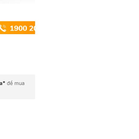
ta"
để mua