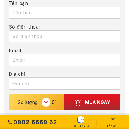
Tên bạn
Số điện thoại
Email
Địa chỉ
MUA NGAY
Số lượng
0902 6669 62
Các sản phẩm bổ trợ
Lên đầu
Gặp dược sĩ