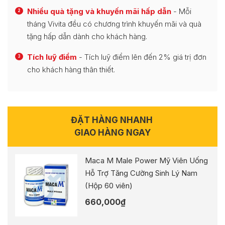
Nhiều quà tặng và khuyến mãi hấp dẫn
- Mỗi
2
tháng Vivita đều có chương trình khuyến mãi và quà
tặng hấp dẫn dành cho khách hàng.
Tích luỹ điểm
- Tích luỹ điểm lên đến 2% giá trị đơn
3
cho khách hàng thân thiết.
ĐẶT HÀNG NHANH
GIAO HÀNG NGAY
Maca M Male Power Mỹ Viên Uống
Hỗ Trợ Tăng Cường Sinh Lý Nam
(Hộp 60 viên)
660,000
₫