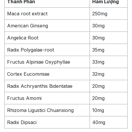
Thành Phần
Hàm Lượng
Maca root extract
250mg
American Ginseng
30mg
Angelica Root
30mg
Radix Polygalae-root
35mg
Fructus Alpiniae Oxyphyllae
33mg
Cortex Eucommiae
32mg
Radix Achryanthis Bidentatae
20mg
Fructus Amomi
20mg
Rhizoma Ligustici Chuanxiong
10mg
Radix Dipsaci
40mg