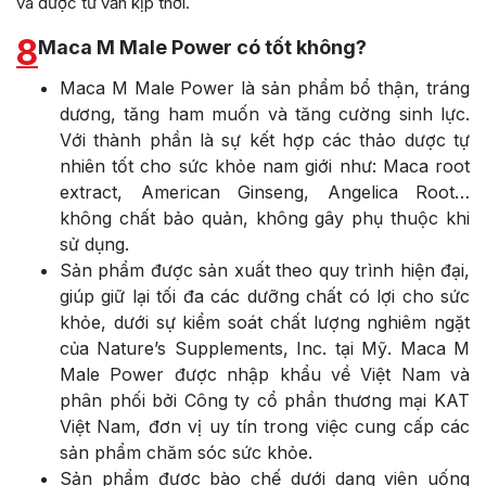
và được tư vấn kịp thời.
8
Maca M Male Power có tốt không?
Maca M Male Power là sản phẩm bổ thận, tráng
dương, tăng ham muốn và tăng cường sinh lực.
Với thành phần là sự kết hợp các thảo dược tự
nhiên tốt cho sức khỏe nam giới như: Maca root
extract, American Ginseng, Angelica Root…
không chất bảo quản, không gây phụ thuộc khi
sử dụng.
Sản phẩm được sản xuất theo quy trình hiện đại,
giúp giữ lại tối đa các dưỡng chất có lợi cho sức
khỏe, dưới sự kiểm soát chất lượng nghiêm ngặt
của Nature’s Supplements, Inc. tại Mỹ. Maca M
Male Power được nhập khẩu về Việt Nam và
phân phối bởi Công ty cổ phần thương mại KAT
Việt Nam, đơn vị uy tín trong việc cung cấp các
sản phẩm chăm sóc sức khỏe.
Sản phẩm được bào chế dưới dạng viên uống