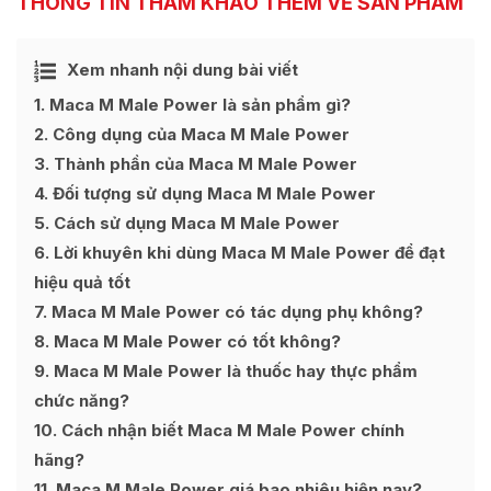
THÔNG TIN THAM KHẢO THÊM VỀ SẢN PHẨM
Ẩn
Xem nhanh nội dung bài viết
[
]
1
Maca M Male Power là sản phẩm gì?
2
Công dụng của Maca M Male Power
3
Thành phần của Maca M Male Power
4
Đối tượng sử dụng Maca M Male Power
5
Cách sử dụng Maca M Male Power
6
Lời khuyên khi dùng Maca M Male Power để đạt
hiệu quả tốt
7
Maca M Male Power có tác dụng phụ không?
8
Maca M Male Power có tốt không?
9
Maca M Male Power là thuốc hay thực phẩm
chức năng?
10
Cách nhận biết Maca M Male Power chính
hãng?
11
Maca M Male Power giá bao nhiêu hiện nay?