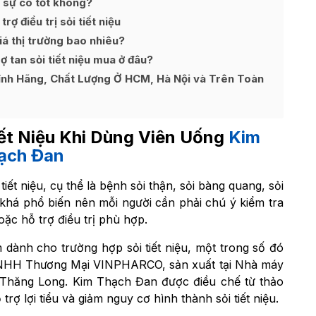
 sự có tốt không?
ợ điều trị sỏi tiết niệu
á thị trường bao nhiêu?
tan sỏi tiết niệu mua ở đâu?
nh Hãng, Chất Lượng Ở HCM, Hà Nội và Trên Toàn
iết Niệu Khi Dùng Viên Uống
Kim
ạch Đan
 tiết niệu, cụ thể là bệnh sỏi thận, sỏi bàng quang, sỏi
 khá phổ biến nên mỗi người cần phải chú ý kiểm tra
c hỗ trợ điều trị phù hợp.
 dành cho trường hợp sỏi tiết niệu, một trong số đó
NHH Thương Mại VINPHARCO, sản xuất tại Nhà máy
Thăng Long. Kim Thạch Đan được điều chế từ thảo
rợ lợi tiểu và giảm nguy cơ hình thành sỏi tiết niệu.