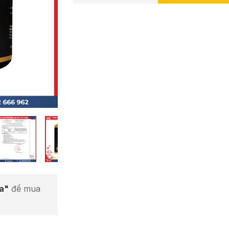
ta"
để mua