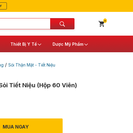
Y
0
Thiết Bị Y Tế
Dược Mỹ Phẩm
/
ng
Sỏi Thận Mật - Tiết Niệu
Sỏi Tiết Niệu (Hộp 60 Viên)
MUA NGAY