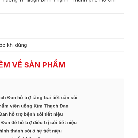
ớc khi dùng
ÊM VỀ SẢN PHẨM
 Đan hỗ trợ tăng bài tiết cặn sỏi
phẩm viên uống Kim Thạch Đan
n hỗ trợ bệnh sỏi tiết niệu
 để hỗ trợ điều trị sỏi tiết niệu
ình thành sỏi ở hệ tiết niệu