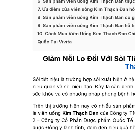
6
Sản phẩm viên uống Kim Thạch Đan thực
7
Ưu điểm của viên uống Kim Thạch Đan hỗ tr
8
Sản phẩm viên uống Kim Thạch Đan có gi
9
Sản phẩm viên uống Kim Thạch Đan hỗ trợ 
10
Cách Mua Viên Uống Kim Thạch Đan Chí
Quốc Tại Vivita
Giảm Nỗi Lo Đối Với Sỏi T
Th
Sỏi tiết niệu là trường hợp sỏi xuất hiện ở hệ
niệu quản và sỏi niệu đạo. Đây là căn bệnh
sức khỏe và có phương pháp phòng bệnh hoặ
Trên thị trường hiện nay có nhiều sản phẩm
là viên uống
Kim Thạch Đan
của Công ty T
2 – Công ty Cổ Phần Dược phẩm Quốc Tế 
dược Đông y lành tính, đem đến hiệu quả hỗ t