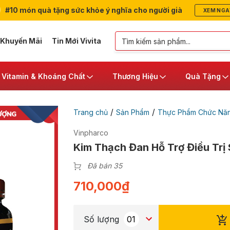
#10 món quà tặng sức khỏe ý nghĩa cho người già
XEM NGA
 Khuyến Mãi
Tin Mới Vivita
Vitamin & Khoáng Chất
Thương Hiệu
Quà Tặng
/
/
Trang chủ
Sản Phẩm
Thực Phẩm Chức Nă
Vinpharco
Kim Thạch Đan Hỗ Trợ Điều Trị 
Đã bán 35
710,000
₫
Số lượng