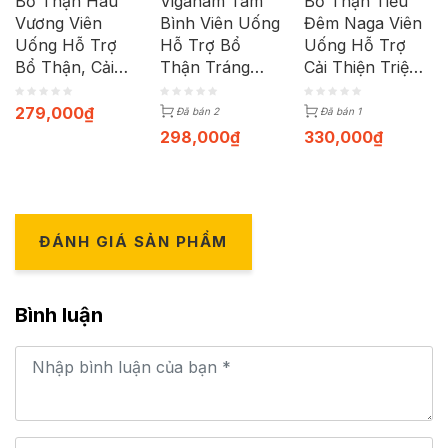
Bổ Thận Hàu
Viganam Tâm
Bổ Thận Tiểu
Vương Viên
Bình Viên Uống
Đêm Naga Viên
Uống Hỗ Trợ
Hỗ Trợ Bổ
Uống Hỗ Trợ
Bổ Thận, Cải
Thận Tráng
Cải Thiện Triệu
Thiện Chức
Dương (Hộp 5
Chứng Thận Hư
Năng Sinh Lý
vỉ x 12 viên)
(Hộp 60 viên)
279,000
₫
Đã bán 2
Đã bán 1
Nam (Hộp 30
298,000
₫
330,000
₫
viên)
ĐÁNH GIÁ SẢN PHẨM
Bình luận