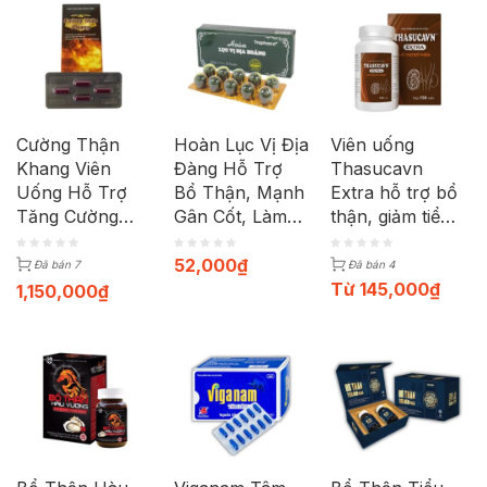
Cường Thận
Hoàn Lục Vị Địa
Viên uống
Khang Viên
Đàng Hỗ Trợ
Thasucavn
Uống Hỗ Trợ
Bổ Thận, Mạnh
Extra hỗ trợ bổ
Tăng Cường
Gân Cốt, Làm
thận, giảm tiểu
Chức Năng
Giảm Các Triệu
đêm, tiểu nhiều
Sinh Lý Nam
Chứng Chóng
lần (150 viên)
52,000
₫
Đã bán 7
Đã bán 4
(Hộp 1 vỉ x 4
Mặt, Ù Tai (1 vỉ
Từ
145,000
₫
1,150,000
₫
viên)
10 hoàn)