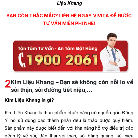
Liệu Khang
BẠN CÒN THẮC MẮC? LIÊN HỆ NGAY VIVITA ĐỂ ĐƯỢC
TƯ VẤN MIỄN PHÍ NHÉ!
2
Kim Liệu Khang – Bạn sẽ không còn nỗi lo về
sỏi thận, sỏi đường tiết niệu,…
Kim Liệu Khang là gì?
Kim Liệu Khang là thực phẩm chức năng có nguồn gốc Đông
Y, nó sử dụng các thành phần đều là thảo dược quý hiếm.
Sản phẩm này được biết đến với khả năng hỗ trợ điều trị các
bệnh lý về sỏi, đào thải sỏi thận, sỏi bàng quang, sỏi niệu