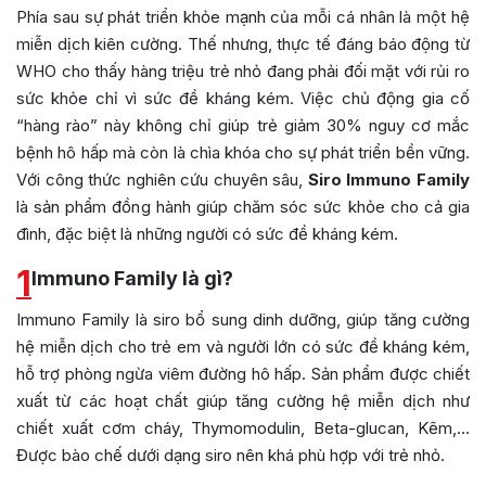
Phía sau sự phát triển khỏe mạnh của mỗi cá nhân là một hệ
miễn dịch kiên cường. Thế nhưng, thực tế đáng báo động từ
WHO cho thấy hàng triệu trẻ nhỏ đang phải đối mặt với rủi ro
sức khỏe chỉ vì sức đề kháng kém. Việc chủ động gia cố
“hàng rào” này không chỉ giúp trẻ giảm 30% nguy cơ mắc
bệnh hô hấp mà còn là chìa khóa cho sự phát triển bền vững.
Với công thức nghiên cứu chuyên sâu,
Siro Immuno Family
là sản phẩm đồng hành giúp chăm sóc sức khỏe cho cả gia
đình, đặc biệt là những người có sức đề kháng kém.
1
Immuno Family là gì?
Immuno Family là siro bổ sung dinh dưỡng, giúp tăng cường
hệ miễn dịch cho trẻ em và người lớn có sức đề kháng kém,
hỗ trợ phòng ngừa viêm đường hô hấp. Sản phẩm được chiết
xuất từ các hoạt chất giúp tăng cường hệ miễn dịch như
chiết xuất cơm cháy, Thymomodulin, Beta-glucan, Kẽm,…
Được bào chế dưới dạng siro nên khá phù hợp với trẻ nhỏ.