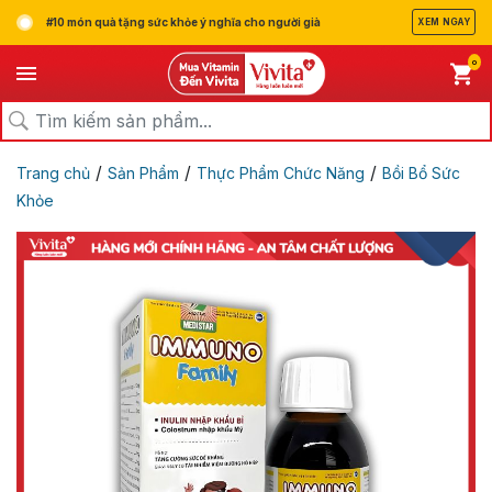
#10 món quà tặng sức khỏe ý nghĩa cho người già
XEM NGAY
0
/
/
/
Trang chủ
Sản Phẩm
Thực Phẩm Chức Năng
Bồi Bổ Sức
Khỏe