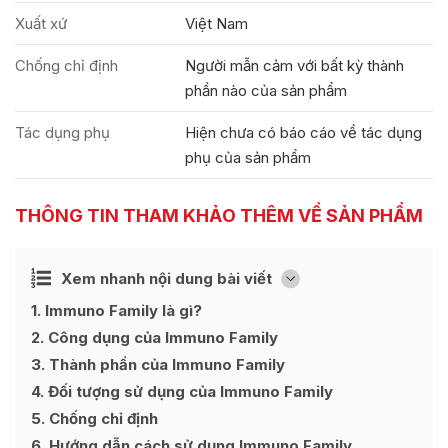
Xuất xứ
Việt Nam
Chống chỉ định
Người mẫn cảm với bất kỳ thành
phần nào của sản phẩm
Tác dụng phụ
Hiện chưa có báo cáo về tác dụng
phụ của sản phẩm
THÔNG TIN THAM KHẢO THÊM VỀ SẢN PHẨM
Ẩn
Xem nhanh nội dung bài viết
[
]
1
Immuno Family là gì?
2
Công dụng của Immuno Family
3
Thành phần của Immuno Family
4
Đối tượng sử dụng của Immuno Family
5
Chống chỉ định
6
Hướng dẫn cách sử dụng Immuno Family