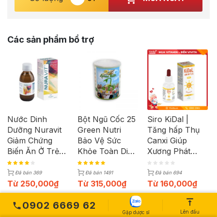
Các sản phẩm bổ trợ
Nước Dinh
Bột Ngũ Cốc 25
Siro KiDal |
Dưỡng Nuravit
Green Nutri
Tăng hấp Thụ
Giảm Chứng
Bảo Vệ Sức
Canxi Giúp
Biến Ăn Ở Trẻ |
Khỏe Toàn Diện
Xương Phát
Lọ 150ml
| Hộp 25 Gói
Triển | Chai
150ml
Đã bán 369
Đã bán 1491
Đã bán 694
Từ
250,000
₫
Từ
315,000
₫
Từ
160,000
₫
0902 6669 62
-8%
Lên đầu
Gặp dược sĩ