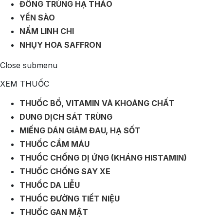
ĐÔNG TRÙNG HẠ THẢO
YẾN SÀO
NẤM LINH CHI
NHỤY HOA SAFFRON
Close submenu
XEM THUỐC
THUỐC BỔ, VITAMIN VÀ KHOÁNG CHẤT
DUNG DỊCH SÁT TRÙNG
MIẾNG DÁN GIẢM ĐAU, HẠ SỐT
THUỐC CẦM MÁU
THUỐC CHỐNG DỊ ỨNG (KHÁNG HISTAMIN)
THUỐC CHỐNG SAY XE
THUỐC DA LIỄU
THUỐC ĐƯỜNG TIẾT NIỆU
THUỐC GAN MẬT