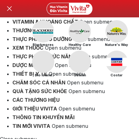
VITAMIN & KHOÁNG CHẤT
Open submenu
THƯƠNG HIỆU
THỰC PHẨM BỔ DƯỠNG
Open submenu
Blackmores
Healthy Care
Nature's Way
XEM THUỐC
Open submenu
THỰC PHẨM CHỨC NĂNG
Open submenu
DƯỢC MỸ PHẨM
Open submenu
THIẾT BỊ Y TẾ
Open submenu
Bio Island
Ostelin
Costar
CHĂM SÓC CÁ NHÂN
Open submenu
QUÀ TẶNG SỨC KHỎE
Open submenu
CÁC THƯƠNG HIỆU
GIỚI THIỆU VIVITA
Open submenu
THÔNG TIN KHUYẾN MÃI
TIN MỚI VIVITA
Open submenu