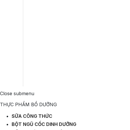
Close submenu
THỰC PHẨM BỔ DƯỠNG
SỮA CÔNG THỨC
BỘT NGŨ CỐC DINH DƯỠNG