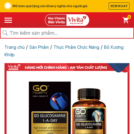
#10 món quà tặng sức khỏe ý nghĩa cho người già
XEM NGAY
0
/
/
/
Trang chủ
Sản Phẩm
Thực Phẩm Chức Năng
Bổ Xương
Khớp