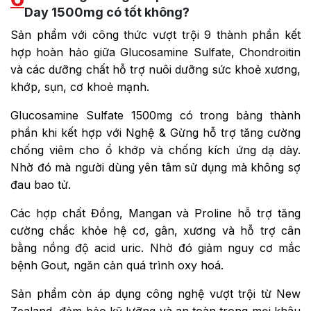
Day 1500mg có tốt không?
Sản phẩm với công thức vượt trội 9 thành phần kết
hợp hoàn hảo giữa Glucosamine Sulfate, Chondroitin
và các dưỡng chất hỗ trợ nuôi dưỡng sức khoẻ xương,
khớp, sụn, cơ khoẻ mạnh.
Glucosamine Sulfate 1500mg có trong bảng thành
phần khi kết hợp với Nghệ & Gừng hỗ trợ tăng cường
chống viêm cho ổ khớp và chống kích ứng dạ dày.
Nhờ đó mà người dùng yên tâm sử dụng mà không sợ
đau bao tử.
Các hợp chất Đồng, Mangan và Proline hỗ trợ tăng
cường chắc khỏe hệ cơ, gân, xương và hỗ trợ cân
bằng nồng độ acid uric. Nhờ đó giảm nguy cơ mắc
bệnh Gout, ngăn cản quá trình oxy hoá.
Sản phẩm còn áp dụng công nghệ vượt trội từ New
Zealand, đảm bảo kỹ lưỡng và an toàn trong mọi khâu