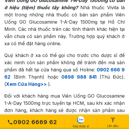
Viên Uống GO Glucosamine 1-A-Day 1500mg có bán
ở hiệu (tiệm) thuốc tây không?
Nhà thuốc Vivita là
một trong những nhà thuốc có bán sản phẩm Viên
Uống GO Glucosamine 1-A-Day 1500mg tại Hồ Chí
Minh. Các nhà thuốc trên các tỉnh thành khác hiện tại
vẫn chưa có sản phẩm này. Trường hợp quý khách ở
xa có thể đặt hàng online.
Quý khách ở xa có thể gọi cho trước cho dược sĩ để
xác minh còn sản phẩm không để tránh đến mà sản
phẩm đã hết tại cửa hàng qua số Holine:
0902 666 9
62
(Bình Thạnh) hoặc
0898 988 841
(Thủ Đức).
(
Xem Cửa Hàng>>
).
Đối với khách hàng mua Viên Uống GO Glucosamine
1-A-Day 1500mg trực tuyến tại HCM, sau khi xác nhận
đơn hàng, khách hàng sẽ được nhận sản phẩm sau
4h – 8h làm việc (không tính chủ nhật).
0902 6669 62
Lên đầu
Gặp dược sĩ