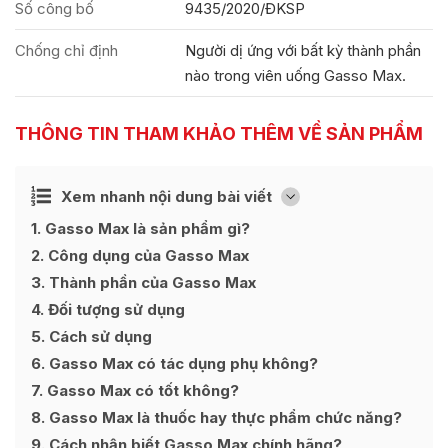
Số công bố
9435/2020/ĐKSP
Chống chỉ định
Người dị ứng với bất kỳ thành phần
nào trong viên uống Gasso Max.
THÔNG TIN THAM KHẢO THÊM VỀ SẢN PHẨM
Ẩn
Xem nhanh nội dung bài viết
[
]
1
Gasso Max là sản phẩm gì?
2
Công dụng của Gasso Max
3
Thành phần của Gasso Max
4
Đối tượng sử dụng
5
Cách sử dụng
6
Gasso Max có tác dụng phụ không?
7
Gasso Max có tốt không?
8
Gasso Max là thuốc hay thực phẩm chức năng?
9
Cách nhận biết Gasso Max chính hãng?