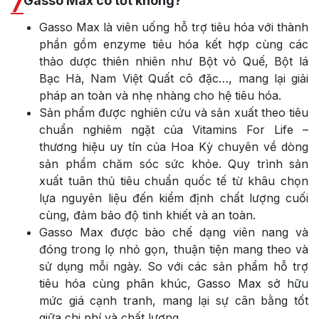
7
Gasso Max có tốt không?
Gasso Max là viên uống hỗ trợ tiêu hóa với thành
phần gồm enzyme tiêu hóa kết hợp cùng các
thảo dược thiên nhiên như Bột vỏ Quế, Bột lá
Bạc Hà, Nam Việt Quất cô đặc…, mang lại giải
pháp an toàn và nhẹ nhàng cho hệ tiêu hóa.
Sản phẩm được nghiên cứu và sản xuất theo tiêu
chuẩn nghiêm ngặt của Vitamins For Life –
thương hiệu uy tín của Hoa Kỳ chuyên về dòng
sản phẩm chăm sóc sức khỏe. Quy trình sản
xuất tuân thủ tiêu chuẩn quốc tế từ khâu chọn
lựa nguyên liệu đến kiểm định chất lượng cuối
cùng, đảm bảo độ tinh khiết và an toàn.
Gasso Max được bào chế dạng viên nang và
đóng trong lọ nhỏ gọn, thuận tiện mang theo và
sử dụng mỗi ngày. So với các sản phẩm hỗ trợ
tiêu hóa cùng phân khúc, Gasso Max sở hữu
mức giá cạnh tranh, mang lại sự cân bằng tốt
giữa chi phí và chất lượng.