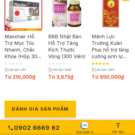
Maxxhair Hỗ
BBB Nhật Bản
Mãnh Lực
Trợ Mọc Tóc
Hỗ Trợ Tăng
Trường Xuân
Nhanh, Chắc
Kích Thước
Plus hỗ trợ tăng
Khỏe (Hộp 30
Vòng (300 Viên)
cường sinh lực
Viên)
phái mạnh (Lọ
50g)
Đã bán 291
Đã bán 1436
Đã bán 1053
Từ
210,000
₫
Từ
3,675
₫
Từ
950,000
₫
ĐÁNH GIÁ SẢN PHẨM
0902 6669 62
Bình luận
Lên đầu
Gặp dược sĩ