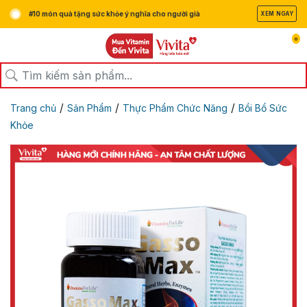
#10 món quà tặng sức khỏe ý nghĩa cho người già
XEM NGAY
0
/
/
/
Trang chủ
Sản Phẩm
Thực Phẩm Chức Năng
Bồi Bổ Sức
Khỏe