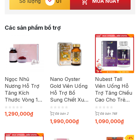
MUA NGAY
Số lượng
Các sản phẩm bổ trợ
Ngọc Nhũ
Nano Oyster
Nubest Tall
Nương Hỗ Trợ
Gold Viên Uống
Viên Uống Hỗ
Tăng Kích
Hỗ Trợ Bổ
Trợ Tăng Chiều
Thước Vòng 1
Sung Chiết Xuất
Cao Cho Trẻ
(Hộp 60 Viên)
Hàu, Hỗ Trợ
Em Hộp 60
Tăng Cường
Viên
1,290,000
₫
Đã bán 2
Đã bán 748
Sinh Lý Nam
1,990,000
₫
1,090,000
₫
Giới (Hộp 120
viên)
-4%