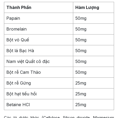
Thành Phần
Hàm Lượng
Papain
50mg
Bromelain
50mg
Bột vỏ Quế
50mg
Bột lá Bạc Hà
50mg
Nam việt Quất cô đặc
50mg
Bột rễ Cam Thảo
50mg
Bột rễ Gừng
25mg
Bột hạt tiểu hồi
25mg
Betaine HCl
25mg
Các tá dược khác (Cellulose, Silicon dioxide, Magnesium