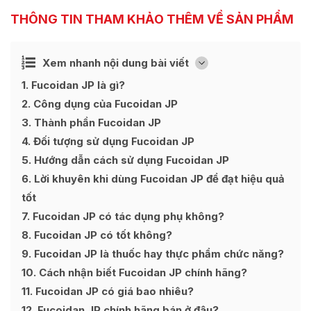
THÔNG TIN THAM KHẢO THÊM VỀ SẢN PHẨM
Ẩn
Xem nhanh nội dung bài viết
[
]
1
Fucoidan JP là gì?
2
Công dụng của Fucoidan JP
3
Thành phần Fucoidan JP
4
Đối tượng sử dụng Fucoidan JP
5
Hướng dẫn cách sử dụng Fucoidan JP
6
Lời khuyên khi dùng Fucoidan JP để đạt hiệu quả
tốt
7
Fucoidan JP có tác dụng phụ không?
8
Fucoidan JP có tốt không?
9
Fucoidan JP là thuốc hay thực phẩm chức năng?
10
Cách nhận biết Fucoidan JP chính hãng?
11
Fucoidan JP có giá bao nhiêu?
12
Fucoidan JP chính hãng bán ở đâu?