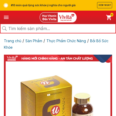
#10 món quà tặng sức khỏe ý nghĩa cho người già
XEM NGAY
0
/
/
/
Trang chủ
Sản Phẩm
Thực Phẩm Chức Năng
Bồi Bổ Sức
Khỏe