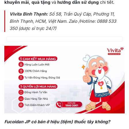
khuyến mãi, quà tặng
và
hướng dẫn sử dụng
chi tiết.
Vivita Bình Thạnh:
Số 58, Trần Quý Cáp, Phường 11,
Bình Thạnh, HCM, Việt Nam
. Zalo /Hotline: 0888 533
350 (dược sĩ trực 24/7)
Fucoidan JP có bán ở hiệu (tiệm) thuốc tây không?