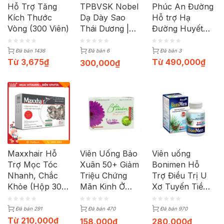
Hỗ Trợ Tăng
TPBVSK Nobel
Phúc An Đường
Kích Thước
Dạ Dày Sao
Hỗ trợ Hạ
Vòng (300 Viên)
Thái Dương |
Đường Huyết
Hộp 3 Vỉ x 15
(Hộp 50G)
Viên
Đã bán 1436
Đã bán 6
Đã bán 3
Từ
3,675
₫
Từ
490,000
₫
300,000
₫
Maxxhair Hỗ
Viên Uống Bảo
Viên uống
Trợ Mọc Tóc
Xuân 50+ Giảm
Bonimen Hỗ
Nhanh, Chắc
Triệu Chứng
Trợ Điều Trị U
Khỏe (Hộp 30
Mãn Kinh Ở
Xơ Tuyến Tiền
Viên)
Phụ Nữ (Hộp
Liệt (30 Viên)
30 Viên)
Đã bán 291
Đã bán 470
Đã bán 970
Từ
210,000
₫
158,000
₫
280,000
₫