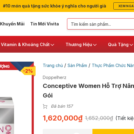
#10 món quà tặng sức khỏe ý nghĩa cho người già
XEM NGA
 Khuyến Mãi
Tin Mới Vivita
Vitamin & Khoáng Chất
Thương Hiệu
Quà Tặng
/
/
Trang chủ
Sản Phẩm
Thực Phẩm Chức Nă
-2%
Doppelherz
Conceptive Women Hỗ Trợ Nân
Gói
Đã bán 157
1,620,000
₫
1,652,000
₫
(Tiết k