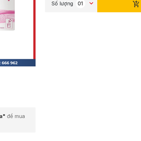
Số lượng
ta"
để mua