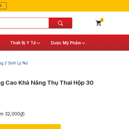
Y
0
Thiết Bị Y Tế
Dược Mỹ Phẩm
/
ng
Sinh Lý Nữ
g Cao Khả Năng Thụ Thai Hộp 30
iệm
32,000
₫
)