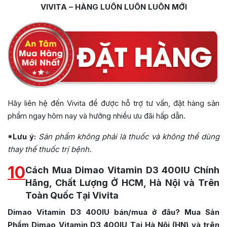
VIVITA – HÀNG LUÔN LUÔN LUÔN MỚI
Hãy liên hệ đến Vivita để được hỗ trợ tư vấn, đặt hàng sản
phẩm ngay hôm nay và hưởng nhiều ưu đãi hấp dẫn.
*Lưu ý:
Sản phẩm không phải là thuốc và không thể dùng
thay thế thuốc trị bệnh.
10
Cách Mua Dimao Vitamin D3 400IU Chính
Hãng, Chất Lượng Ở HCM, Hà Nội và Trên
Toàn Quốc Tại Vivita
Dimao Vitamin D3 400IU bán/mua ở đâu? Mua Sản
Phẩm Dimao Vitamin D3 400IU Tại Hà Nội (HN) và trên