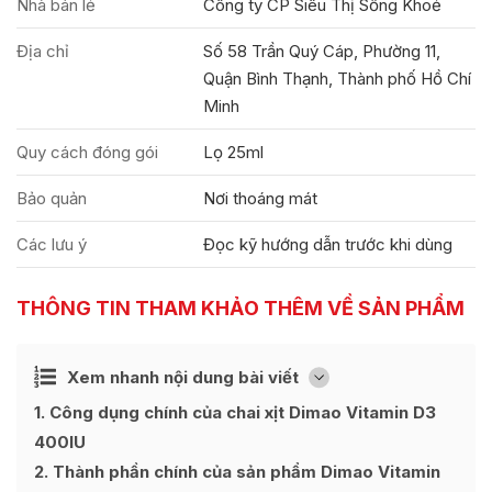
Nhà bán lẻ
Công ty CP Siêu Thị Sống Khoẻ
Địa chỉ
Số 58 Trần Quý Cáp, Phường 11,
Quận Bình Thạnh, Thành phố Hồ Chí
Minh
Quy cách đóng gói
Lọ 25ml
Bảo quản
Nơi thoáng mát
Các lưu ý
Đọc kỹ hướng dẫn trước khi dùng
THÔNG TIN THAM KHẢO THÊM VỀ SẢN PHẨM
Ẩn
Xem nhanh nội dung bài viết
[
]
1
Công dụng chính của chai xịt Dimao Vitamin D3
400IU
2
Thành phần chính của sản phẩm Dimao Vitamin