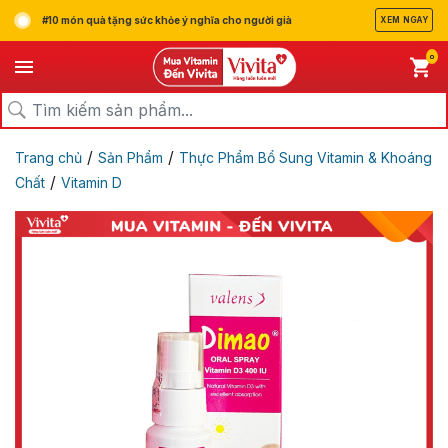
#10 món quà tặng sức khỏe ý nghĩa cho người già
XEM NGAY
0
/
/
Trang chủ
Sản Phẩm
Thực Phẩm Bổ Sung Vitamin & Khoáng
/
Chất
Vitamin D