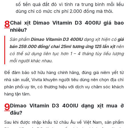
số tiền quá đắt đỏ vì tính ra trung bình mỗi liều
dùng chỉ có mức chi phí 2.000 đồng mà thôi.
8
Chai xịt Dimao Vitamin D3 400IU giá bao
nhiêu?
Sản phẩm
Dimao Vitamin D3 400IU
dạng xịt hiện có
giá
bán 259.000 đồng/ chai 25ml tương ứng 125 lần xịt
nên
có thể sử dụng liên tục hơn 1 – 4 tháng tùy liều lượng
mỗi người khác nhau.
Để đảm bảo sở hữu hàng chính hãng, đúng giá niêm yết từ
nhà sản xuất, Vivita khuyên người tiêu dùng nên chọn địa chỉ
phân phối uy tín, có thương hiệu với dịch vụ chăm sóc khách
hàng tận tâm.
9
Dimao Vitamin D3 400IU dạng xịt mua ở
đâu?
Sau khi được nhập khẩu từ châu Âu về Việt Nam, sản phẩm