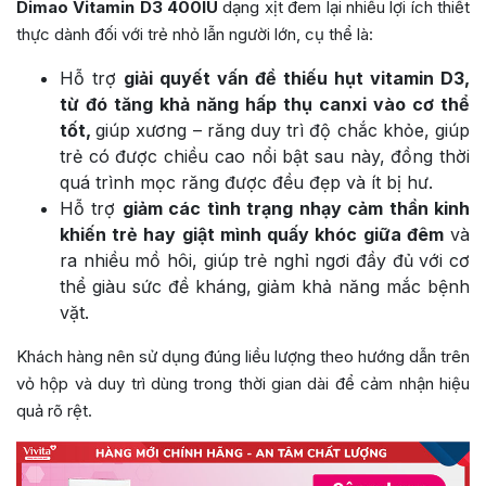
Dimao Vitamin D3 400IU
dạng xịt đem lại nhiều lợi ích thiết
thực dành đối với trẻ nhỏ lẫn người lớn, cụ thể là:
Hỗ trợ
giải quyết vấn đề thiếu hụt vitamin D3,
từ đó tăng khả năng hấp thụ canxi vào cơ thể
tốt,
giúp xương – răng duy trì độ chắc khỏe, giúp
trẻ có được chiều cao nổi bật sau này, đồng thời
quá trình mọc răng được đều đẹp và ít bị hư.
Hỗ trợ
giảm các tình trạng nhạy cảm thần kinh
khiến trẻ hay giật mình quấy khóc giữa đêm
và
ra nhiều mồ hôi, giúp trẻ nghỉ ngơi đầy đủ với cơ
thể giàu sức đề kháng, giảm khả năng mắc bệnh
vặt.
Khách hàng nên sử dụng đúng liều lượng theo hướng dẫn trên
vỏ hộp và duy trì dùng trong thời gian dài để cảm nhận hiệu
quả rõ rệt.