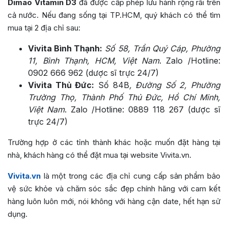
Dimao Vitamin D3
đã được cấp phép lưu hành rộng rãi trên
cả nước. Nếu đang sống tại TP.HCM, quý khách có thể tìm
mua tại 2 địa chỉ sau:
Vivita Bình Thạnh:
Số 58, Trần Quý Cáp, Phường
11, Bình Thạnh, HCM, Việt Nam
. Zalo /Hotline:
0902 666 962 (dược sĩ trực 24/7)
Vivita Thủ Đức:
Số 84B
, Đường Số 2, Phường
Trường Thọ, Thành Phố Thủ Đức, Hồ Chí Minh,
Việt Nam
. Zalo /Hotline: 0889 118 267 (dược sĩ
trực 24/7)
Trường hợp ở các tỉnh thành khác hoặc muốn đặt hàng tại
nhà, khách hàng có thể đặt mua tại website Vivita.vn.
Vivita.vn
là một trong các địa chỉ cung cấp sản phẩm bảo
vệ sức khỏe và chăm sóc sắc đẹp chính hãng với cam kết
hàng luôn luôn mới, nói không với hàng cận date, hết hạn sử
dụng.