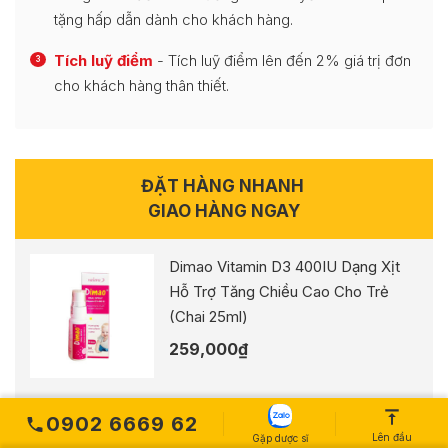
tặng hấp dẫn dành cho khách hàng.
Tích luỹ điểm
- Tích luỹ điểm lên đến 2% giá trị đơn
3
cho khách hàng thân thiết.
ĐẶT HÀNG NHANH
GIAO HÀNG NGAY
Dimao Vitamin D3 400IU Dạng Xịt
Hỗ Trợ Tăng Chiều Cao Cho Trẻ
(Chai 25ml)
259,000
₫
Tên bạn
0902 6669 62
Lên đầu
Gặp dược sĩ