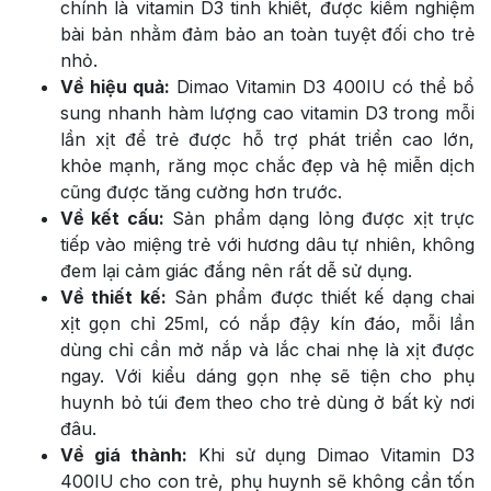
chính là vitamin D3 tinh khiết, được kiểm nghiệm
bài bản nhằm đảm bảo an toàn tuyệt đối cho trẻ
nhỏ.
Về hiệu quả:
Dimao Vitamin D3 400IU có thể bổ
sung nhanh hàm lượng cao vitamin D3 trong mỗi
lần xịt để trẻ được hỗ trợ phát triển cao lớn,
khỏe mạnh, răng mọc chắc đẹp và hệ miễn dịch
cũng được tăng cường hơn trước.
Về kết cấu:
Sản phẩm dạng lỏng được xịt trực
tiếp vào miệng trẻ với hương dâu tự nhiên, không
đem lại cảm giác đắng nên rất dễ sử dụng.
Về thiết kế:
Sản phẩm được thiết kế dạng chai
xịt gọn chỉ 25ml, có nắp đậy kín đáo, mỗi lần
dùng chỉ cần mở nắp và lắc chai nhẹ là xịt được
ngay. Với kiểu dáng gọn nhẹ sẽ tiện cho phụ
huynh bỏ túi đem theo cho trẻ dùng ở bất kỳ nơi
đâu.
Về giá thành:
Khi sử dụng Dimao Vitamin D3
400IU cho con trẻ, phụ huynh sẽ không cần tốn