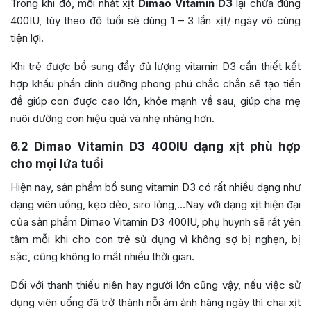
Trong khi đó, mỗi nhát xịt
Dimao Vitamin D3
lại chứa đúng
400IU, tùy theo độ tuổi sẽ dùng 1 – 3 lần xịt/ ngày vô cùng
tiện lợi.
Khi trẻ được bổ sung đầy đủ lượng vitamin D3 cần thiết kết
hợp khẩu phần dinh dưỡng phong phú chắc chắn sẽ tạo tiền
đề giúp con được cao lớn, khỏe mạnh về sau, giúp cha mẹ
nuôi dưỡng con hiệu quả và nhẹ nhàng hơn.
6.2
Dimao Vitamin D3 400IU dạng xịt phù hợp
cho mọi lứa tuổi
Hiện nay, sản phẩm bổ sung vitamin D3 có rất nhiều dạng như
dạng viên uống, kẹo dẻo, siro lỏng,…Nay với dạng xịt hiện đại
của sản phẩm Dimao Vitamin D3 400IU, phụ huynh sẽ rất yên
tâm mỗi khi cho con trẻ sử dụng vì không sợ bị nghẹn, bị
sặc, cũng không lo mất nhiều thời gian.
Đối với thanh thiếu niên hay người lớn cũng vậy, nếu việc sử
dụng viên uống đã trở thành nỗi ám ảnh hàng ngày thì chai xịt