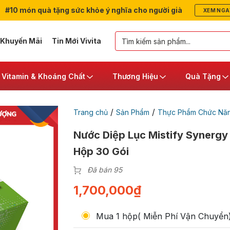
#10 món quà tặng sức khỏe ý nghĩa cho người già
XEM NGA
 Khuyến Mãi
Tin Mới Vivita
Vitamin & Khoáng Chất
Thương Hiệu
Quà Tặng
/
/
Trang chủ
Sản Phẩm
Thực Phẩm Chức Nă
Nước Diệp Lục Mistify Synergy
Hộp 30 Gói
Đã bán 95
1,700,000
₫
Mua 1 hộp( Miễn Phí Vận Chuyển