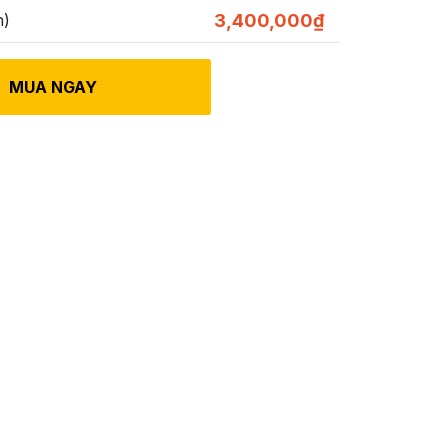
n)
3,400,000
₫
MUA NGAY