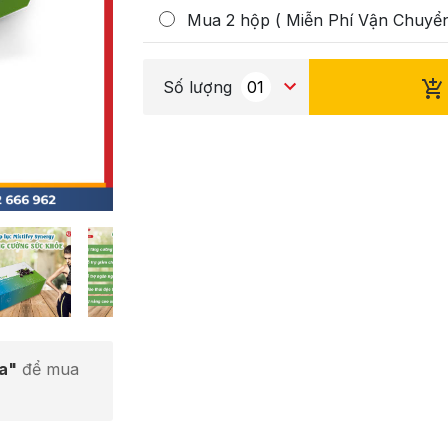
Mua 2 hộp ( Miễn Phí Vận Chuyể
Số lượng
ta"
để mua