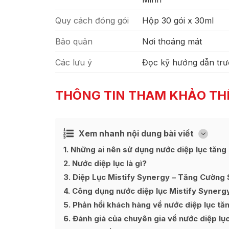
Quy cách đóng gói
Hộp 30 gói x 30ml
Bảo quản
Nơi thoáng mát
Các lưu ý
Đọc kỹ hướng dẫn trư
THÔNG TIN THAM KHẢO TH
Xem nhanh nội dung bài viết
Ẩn
[
]
1
Những ai nên sử dụng nước diệp lục tăng
2
Nước diệp lục là gì?
3
Diệp Lục Mistify Synergy – Tăng Cường
4
Công dụng nước diệp lục Mistify Synerg
5
Phản hồi khách hàng về nước diệp lục tă
6
Đánh giá của chuyên gia về nước diệp lụ