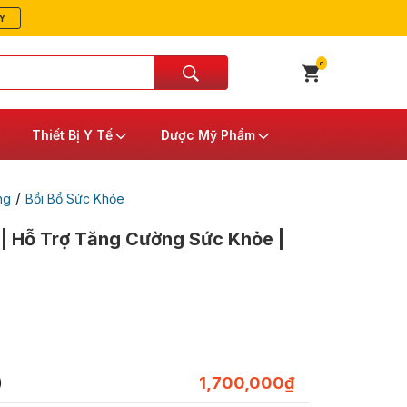
Y
0
Thiết Bị Y Tế
Dược Mỹ Phẩm
/
ng
Bồi Bổ Sức Khỏe
 | Hỗ Trợ Tăng Cường Sức Khỏe |
)
1,700,000
₫