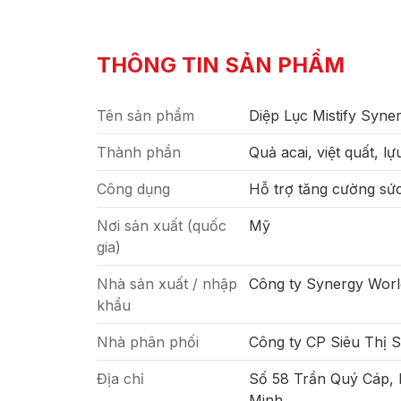
THÔNG TIN SẢN PHẨM
Tên sản phẩm
Diệp Lục Mistify Syne
Thành phần
Quả acai, việt quất, l
Công dụng
Hỗ trợ tăng cường sứ
Nơi sản xuất (quốc
Mỹ
gia)
Nhà sản xuất / nhập
Công ty Synergy Wor
khẩu
Nhà phân phối
Công ty CP Siêu Thị 
Địa chỉ
Số 58 Trần Quý Cáp,
Minh