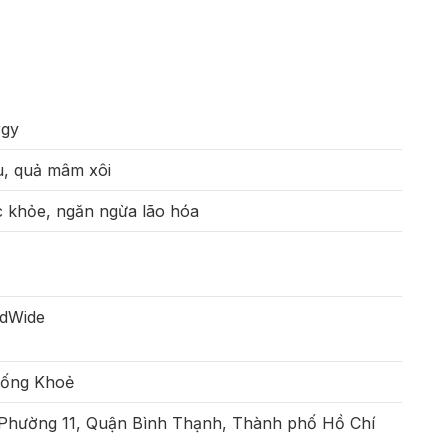
rgy
ựu, quả mâm xôi
c khỏe, ngăn ngừa lão hóa
ldWide
Sống Khoẻ
 Phường 11, Quận Bình Thạnh, Thành phố Hồ Chí