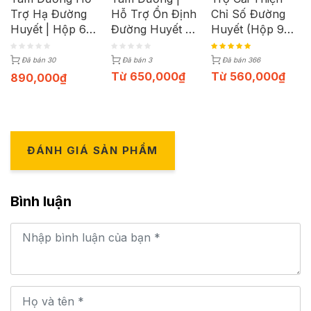
Trợ Hạ Đường
Hỗ Trợ Ổn Định
Chỉ Số Đường
Huyết | Hộp 6
Đường Huyết |
Huyết (Hộp 90
Vỉ x 10 Viên
Hộp 60 Viên
Viên)
Đã bán 30
Đã bán 3
Đã bán 366
Từ
650,000
₫
Từ
560,000
₫
890,000
₫
ĐÁNH GIÁ SẢN PHẨM
Bình luận