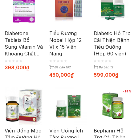
Diabetone
Tiểu Đường
Diabetic Hỗ Trợ
Tablets Bổ
Nobel Hộp 12
Cải Thiện Bệnh
Sung Vitamin Và
Vỉ x 15 Viên
Tiểu Đường
Khoáng Chất
Nang
(Hộp 60 viên)
Giảm Nguy Cơ
Đái Tháo
398,000
₫
Đã bán 102
Đã bán 12
Đường Hộp 30
450,000
₫
599,000
₫
Viên
-29%
Viên Uống Mộc
Viên Uống Ích
Bepharin Hỗ
Tâm Đường Hỗ
Tâm Đường |
Trợ Cải Thiện