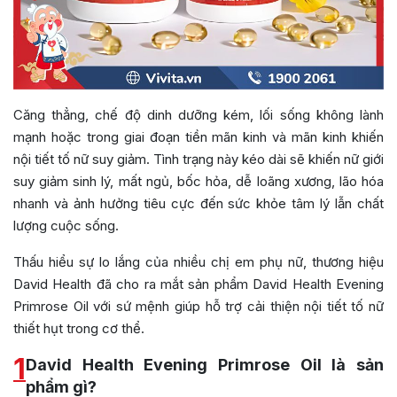
Căng thẳng, chế độ dinh dưỡng kém, lối sống không lành
mạnh hoặc trong giai đoạn tiền mãn kinh và mãn kinh khiến
nội tiết tố nữ suy giảm. Tình trạng này kéo dài sẽ khiến nữ giới
suy giảm sinh lý, mất ngủ, bốc hỏa, dễ loãng xương, lão hóa
nhanh và ảnh hưởng tiêu cực đến sức khỏe tâm lý lẫn chất
lượng cuộc sống.
Thấu hiểu sự lo lắng của nhiều chị em phụ nữ, thương hiệu
David Health đã cho ra mắt sản phẩm David Health Evening
Primrose Oil với sứ mệnh giúp hỗ trợ cải thiện nội tiết tố nữ
thiết hụt trong cơ thể.
1
David Health Evening Primrose Oil là sản
phẩm gì?